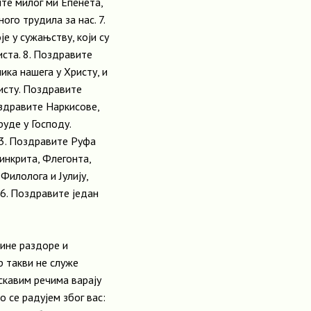
те милог ми Епенета,
ного трудила за нас. 7.
е у сужањству, који су
ста. 8. Поздравите
ика нашега у Христу, и
ристу. Поздравите
оздравите Наркисове,
руде у Господу.
13. Поздравите Руфа
синкрита, Флегонта,
 Филолога и Јулију,
 16. Поздравите један
чине раздоре и
ер такви не служе
аскавим речима варају
о се радујем због вас: