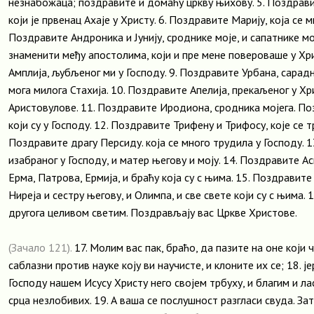
незнабожаца; поздравите и домаћу цркву њихову. 5. Поздрави
који је првенац Ахаје у Христу. 6. Поздравите Марију, која се м
Поздравите Андроника и Јунију, сроднике моје, и сапатнике мој
знаменити међу апостолима, који и пре мене повероваше у Хри
Амплија, љубљеног ми у Господу. 9. Поздравите Урбана, сарадн
мога милога Стахија. 10. Поздравите Апелија, прекаљеног у Х
Аристовулове. 11. Поздравите Иродиона, сродника мојега. П
који су у Господу. 12. Поздравите Трифену и Трифосу, које се т
Поздравите драгу Персиду. која се много трудила у Господу. 
изабраног у Господу, и матер његову и моју. 14. Поздравите А
Ерма, Патрова, Ермија, и браћу која су с њима. 15. Поздравите
Ниреја и сестру његову, и Олимпа, и све свете који су с њима.
другога целивом светим. Поздрављају вас Цркве Христове.
(Зачало 121).
17. Молим вас пак, браћо, да пазите на оне који 
саблазни против науке коју ви научисте, и клоните их се; 18. ј
Господу нашем Исусу Христу него својем трбуху, и благим и л
срца незлобивих. 19. А ваша се послушност разгласи свуда. Зат