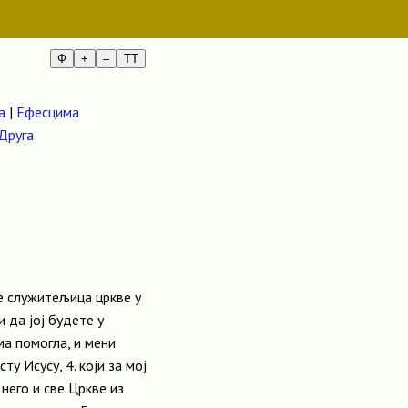
Ф
+
–
TT
а
|
Ефесцима
Друга
је служитељица цркве у
и да јој будете у
има помогла, и мени
у Исусу, 4. који за мој
него и све Цркве из