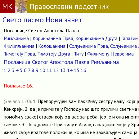
МК
Православни подсетник
Свето писмо Нови завет
Посланице Светог Апостола Павла:
Римљанима
|
Коринћанима Прва
,
Коринћанима Друга
|
Галатим
Филипљанима
|
Колошанима
|
Солуњанима Прва
,
Солуњанима 
Тимотеју Прва
,
Тимотеју Друга
|
Титу
|
Филимону
|
Јеврејима
Посланица Светог Апостола Павла Римљанима
1
2
3
4
5
6
7
8
9
10
11
12
13
14
15
16
Поглавље 16.
(Зачало 120).
1. Препоручујем вам пак Фиву сестру нашу, која 
Кенхреји, 2. да је примите у Господу као што приличи светима 
помоћи у свакој ствари коју од вас затреба; јер је и она мног
самоме. 3. Поздравите Прискилу и Акилу, сараднике моје у Христ
живот своје вратове положише, којима не захваљујем само ја, 