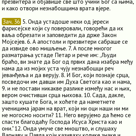
презвитера и објавише све што учини Бог са њима,
и како отвори незнабошцима врата вјере.
Зач. 36
5. Онда устадоше неки од јереси
фарисејске који су поверовали, говорећи да их
ваља обрезати и заповедити да држе Закон
Мојсејев. 6. А апостоли и презвитери сабраше се
да извиде ово мишљење. 7. А после многог
разматрања устаде Петар и рече им: „Људи
браћо, ви знате да Бог од првих дана изабра међу
нама да из мојих уста чују незнабошци реч
јеванђеља и да верују. 8. И Бог, који познаје срца,
посведочи им давши им Духа Светога као и нама,
9. и не постави никакве разлике између нас и њих,
вером очистивши срца њихова. 10. Сада, дакле,
зашто кушате Бога, и хоћете да наметнете
ученицима јарам на врат, који ни оци наши ни ми
не могосмо носити? 11. Него верујемо да ћемо се
спасти благодаћу Господа Исуса Христа као и
они." 12. Онда умуче све мноштво, и слушаху
Варнаву и Павла који казиваху колике знаке и