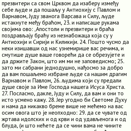
презвитери са свом Црквом да изаберу између
себе људе и да пошаљу у Антиохију с Павлом и
Варнавом, Јуду званога Варсава и Силу, људе
истакнуте међу браћом, 23. и написаше рукама
својима ово: „Апостоли и презвитери и браћа
поздрављају браћу из незнабожаца која су у
Антиохији и Сирији и Киликији. 24. Пошто чусмо да
неки изишавши од нас узнемирише вас речима, и
смутише душе ваше говорећи да се обрезујете и
да држите Закон, што им ми не заповедисмо; 25.
зато ми сабрани једнодушно, нађосмо за добро
да вам пошаљемо избране људе са нашим драгим
Варнавом и Павлом, 26. људима који су предали
душе своје за Име Господа нашега Исуса Христа.
27. Посласмо, дакле, Јуду и Силу, да вам и они то
исто усмено кажу. 28. Јер угодно би Светоме Духу
и нама да никакво бреме више не мећемо на вас
осим овога што је неопходно: 29. да се чувате од
жртава идолских и од крви и од удављенога и од
блуда, (и што нећете да се чини вама не чините