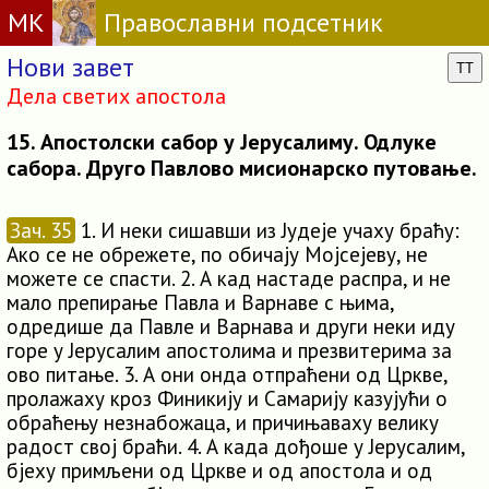
МК
Православни подсетник
Нови завет
TT
Дела светих апостола
15. Апостолски сабор у Јерусалиму. Одлуке
сабора. Друго Павлово мисионарско путовање.
Зач. 35
1. И неки сишавши из Јудеје учаху браћу:
Ако се не обрежете, по обичају Мојсејеву, не
можете се спасти. 2. А кад настаде распра, и не
мало препирање Павла и Варнаве с њима,
одредише да Павле и Варнава и други неки иду
горе у Јерусалим апостолима и презвитерима за
ово питање. 3. А они онда отпраћени од Цркве,
пролажаху кроз Финикију и Самарију казујући о
обраћењу незнабожаца, и причињаваху велику
радост свој браћи. 4. А када дођоше у Јерусалим,
бјеху примљени од Цркве и од апостола и од