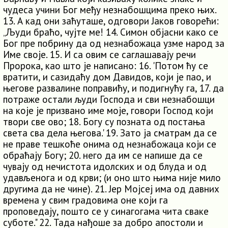
чудеса учини Бог међу незнабошцима преко њих.
13. А кад они заћуташе, одговори Јаков говорећи:
„Људи браћо, чујте ме! 14. Симон објасни како се
Бог пре побрину да од незнабожаца узме народ за
Име своје. 15. И са овим се саглашавају речи
Пророка, као што је написано: 16. 'Потом ћу се
вратити, и сазидаћу дом Давидов, који је пао, и
његове развалине поправићу, и подигнућу га, 17. да
потраже остали људи Господа и сви незнабошци
на које је призвано име моје, говори Господ који
твори све ово; 18. Богу су позната од постања
света сва дела његова.' 19. Зато ја сматрам да се
не праве тешкоће онима од незнабожаца који се
обраћају Богу; 20. него да им се напише да се
чувају од нечистота идолских и од блуда и од
удављенога и од крви; (и оно што њима није мило
другима да не чине). 21. Јер Мојсеј има од давних
времена у свим градовима оне који га
проповедају, пошто се у синагогама чита сваке
суботе." 22. Тада нађоше за добро апостоли и