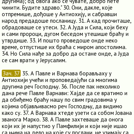
другима); од овога ако се чувате, добро ћете
чинити. Будите здраво." 30. Они, дакле, које
отпремише, дођоше у Антиохију, и сабравши
народ предадоше посланицу. 31. А кад прочиташе,
обрадоваше се утеси. 32. А Јуда и Сила, који беху
и сами пророци, дугом беседом утешише браћу и
утврдише. 33. И пошто проведоше онде неко
време, отпустише их браћа с миром апостолима.
34. Но Сила нађе за добро да остане онде, а Јуда
се сам врати у Јерусалим.
Зач. 37
35. А Павле и Варнава борављаху у
Антиохији учећи и проповедајући са многима
другима реч Господњу. 36. После пак неколико
дана рече Павле Варнави: Хајде да се вратимо и
да обиђемо браћу нашу по свим градовима у
којима објављивасмо реч Господњу, да видимо
како су. 37. А Варнава хтеде узети са собом Јована
званога Марко. 38. А Павле захтеваше да онога
који их је напустио у Памфилији и који није ишао
са њима на дело на које су послани, не узимају са