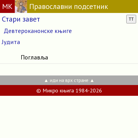
МК
Православни подсетник
Стари завет
TT
Девтероканонске књиге
Јудита
Поглавља
▲ иди на врх стране ▲
© Микро књига 1984-2026