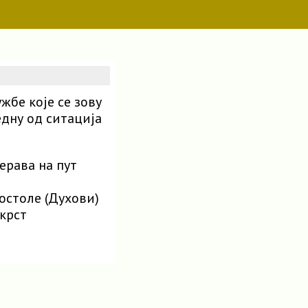
бе које се зову
едну од ситација
ерава на пут
постоле (Духови)
крст