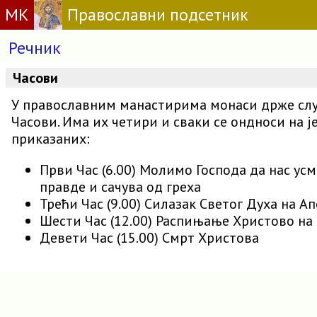
МК
Православни подсетник
Речник
Часови
У православним манастирима монаси држе служ
Часови. Има их четири и сваки се ондноси на ј
приказаних:
Први Час (6.00) Молимо Господа да нас усм
правде и сачува од греха
Трећи Час (9.00) Силазак Светог Духа на А
Шести Час (12.00) Распињање Христово на 
Девети Час (15.00) Смрт Христова