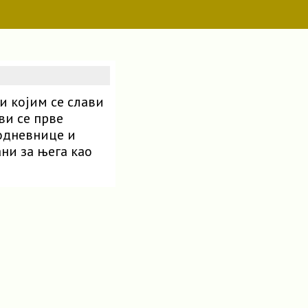
и којим се слави
ви се прве
одневнице и
ани за њега као