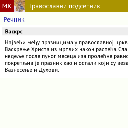
МК
Православни подсетник
Речник
Васкрс
Највећи међу празницима у православној цркв
Васкрење Христа из мртвих након распећа. Сла
недеље после пуног месеца иза пролећне равн
покретљив је празник као и остали који су вез
Вазнесење и Духови.