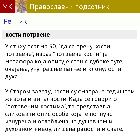
МК
Православни подсетник
Речник
кости потрвене
У стиху псалма 50, "да се прену кости
потрвене", израз "потрвене кости" је
метафора која описује стање дубоке туге,
очајања, унутрашње патње и клонулости
духа.
У Старом завету, кости су сматране седиштем
живота и виталности. Када се говори о
"потрвеним костима", то представља
сликовити опис особе која је потпуно
изнурена и ослабљена на душевном и
духовном нивоу, лишена радости и снаге.