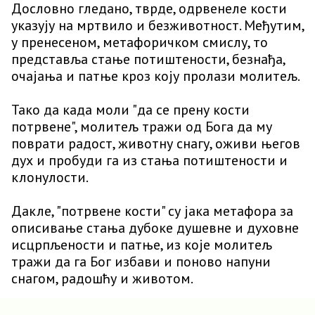
Дословно гледано, тврде, одрвенеле кости
указују на мртвило и безживотност. Међутим,
у пренесеном, метафоричком смислу, то
представља стање потиштености, безнађа,
очајања и патње кроз коју пролази молитељ.
Тако да када моли "да се прену кости
потрвене", молитељ тражи од Бога да му
поврати радост, животну снагу, оживи његов
дух и пробуди га из стања потиштености и
клонулости.
Дакле, "потрвене кости" су јака метафора за
описивање стања дубоке душевне и духовне
исцрпљености и патње, из које молитељ
тражи да га Бог избави и поново напуни
снагом, радошћу и животом.