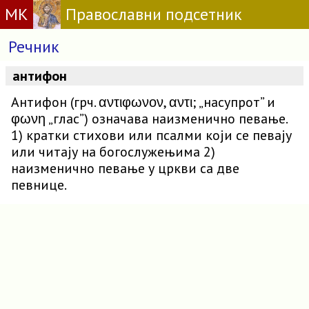
МК
Православни подсетник
Речник
антифон
Антифон (грч. αντιφωνον, αντι; „насупрот” и
φωνη „глас”) означава наизменично певање.
1) кратки стихови или псалми који се певају
или читају на богослужењима 2)
наизменично певање у цркви са две
певнице.