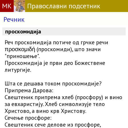
МК
Православни подсетник
Речник
проскомидија
Реч проскомидија потиче од грчке речи
προσκομιδή (проскомиди), што значи
"приношење".
Проскомидија је први део Божествене
литургије.
Шта се дешава током проскомидије?
Припрема Даровa:
Свештеник припрема хлеб (просфору) и вино
за евхаристију. Хлеб символизује тело
Христово, а вино крв Христову.
Сечење просфоре:
Свештеник сече делове из просфоре,