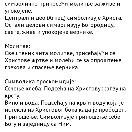
символично приносећи молитве за живe и
упокојене.
Централни део (Агнец) симболизује Христа.
Остали делови символизују Богородицу,
свете, живe и упокојене вернике.
Молитве:
Свештеник чита молитве, присећајући се
Христове жртве и молећи се за опроштење
грехова и спасење верника.
Символика проскомидије:
Сечење хлеба: Подсећа на Христову жртву на
крсту.
Вино и вода: Подсећају на крв и воду која је
истекла из Христовог бока када је прободен.
Приношење: Символизује приношење себе
Богу и заједницу са Ним.