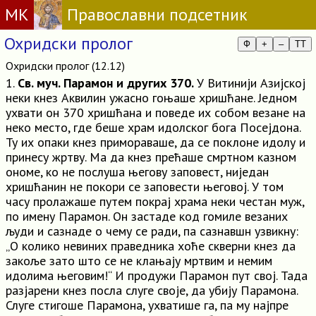
МК
Православни подсетник
Охридски пролог
Ф
+
–
TT
Охридски пролог (12.12)
1.
Св. муч. Парамон и других 370.
У Витинији Азијској
неки кнез Аквилин ужасно гоњаше хришћане. Једном
ухвати он 370 хришћана и поведе их собом везане на
неко место, где беше храм идолског бога Посејдона.
Ту их опаки кнез примораваше, да се поклоне идолу и
принесу жртву. Ма да кнез прећаше смртном казном
ономе, ко не послуша његову заповест, ниједан
хришћанин не покори се заповести његовој. У том
часу пролажаше путем покрај храма неки честан муж,
по имену Парамон. Он застаде код гомиле везаних
људи и сазнаде о чему се ради, па сазнавшн узвикну:
„О колико невиних праведника хоће скверни кнез да
закоље зато што се не клањају мртвим и немим
идолима његовим!“ И продужи Парамон пут свој. Тада
разјарени кнез посла слуге своје, да убију Парамона.
Слуге стигоше Парамона, ухватише га, па му најпре