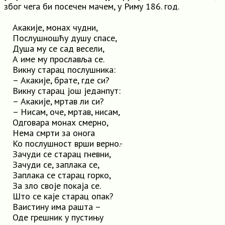
због чега би посечен мачем, у Риму 186. год.
Акакије, монах чудни,
Послушношћу душу спасе,
Душа му се сад весели,
А име му прославља се.
Викну старац послушника:
– Акакије, брате, где си?
Викну старац још једанпут:
– Акакије, мртав ли си?
– Нисам, оче, мртав, нисам,
Одговара монах смерно,
Нема смрти за онога
Ко послушност врши верно.-
Зачуди се старац гневни,
Зачуди се, заплака се,
Заплака се старац горко,
За зло своје покаја се.
Што се каје старац опак?
Ваистину има рашта –
Оде грешник у пустињу