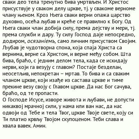
сваки део тела тренутно бива умртвљен. И Христос
присуствује у сваком делу цркве, тј. у свакоме верноме
члану њеном. Кроз Њега сваки верни опажа царство
духовно, осећа љубав и креће се правилно к Богу. Од
Њега сваки члан добија силу, према дејству и мери, тј.
према служби и дару. Ту силу Господ даје непосредно,
додиром,
осязанiемъ,
само личним присуством Својим.
Љубав је чудотворна спона, која спаја Христа са
вернима, верне са Христом, и верне међу собом. Шта
бива, браћо, с једним делом тела, када се искидају
нерви, који га везују с главом? Постаје безделан,
неосетљив, непокретан – мртав. То бива и са сваким
чланом цркве, који изађе из састава цркве и тиме
прекине везу своју с Главом цркве. Да нас Бог сачува,
браћо, од те пропасти.
О Господе Исусе, изворе живота и љубави, не допусти
никаквој мрачној сили, у нама или ван нас, да нас
одвоји од Тебе и тела Твог, цркве Твоје свете, коју си
Ти платио крвљу Твојом скупоценом. Теби слава и
хвала вавек. Амин.