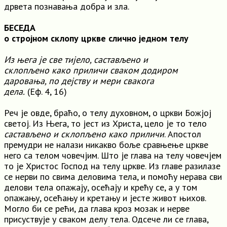
дрвета познавања добра и зла.
БЕСЕДА
о стројном склопу цркве слично једном телу
Из њега је све тијело, састављено и
склопљено како приличи сваком додиром
даровања, по дејству и мери свакога
дела.
(Еф. 4, 16)
Реч је овде, браћо, о телу духовном, о цркви Божјој
светој. Из Њега, то јест из Христа, цело је то тело
састављено и склопљено како приличи
. Апостол
премудри не налази никакво боље сравњење цркве
него са телом човечјим. Што је глава на телу човечјем
то је Христос Господ на телу цркве. Из главе разилазе
се нерви по свима деловима тела, и помоћу нерава сви
делови тела опажају, осећају и крећу се, а у том
опажању, осећању и кретању и јесте живот њихов.
Могло би се рећи, да глава кроз мозак и нерве
присуствује у сваком делу тела. Одсече ли се глава,