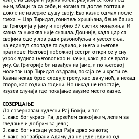
њим, збаци га са себе, и ногама га дотле топташе
докле не изверже душу своју. Ево казне одмах после
греха. – Цар Тиридат, гонитељ хришћана, беше бацио
св. Григорија у јаму и погубио 37 светих монахиња. И
казна га никаква није снашла. Доцније, када цар са
својима оде у лов ради разонођења и увеселења,
наједанпут спопаде га лудило, и њега и његове
пратиоце. Његовој побожној сестри откри се у сну
узрок лудила његовог као и начин, како да се врати
уму. Св. Григорије би извађен из јаме, и по његовој
молитви цар Тиридат оздрави, покаја се и крсти се.
Казна некад брзо следује греху, као дану ноћ, а некад
споро, као година години. Но никад не изостаје,
изузев случаја где покајање заузме место казне.
СОЗЕРЦАЊЕ
Да созерцавам чудесни Рај Божји, и то:
1. како Бог украси Рај дрвећем свакојаким, лепим за
гледање и добрим за јело;
2. како Бог насади усред Раја дрво живота;
3. како Бог забрани Адаму да не једе једино од