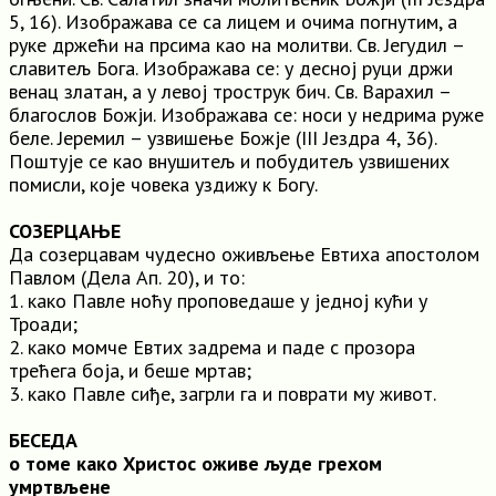
5, 16). Изображава се са лицем и очима погнутим, а
руке држећи на прсима као на молитви. Св. Јегудил –
славитељ Бога. Изображава се: у десној руци држи
венац златан, а у левој трострук бич. Св. Варахил –
благослов Божји. Изображава се: носи у недрима руже
беле. Јеремил – узвишење Божје (III Јездра 4, 36).
Поштује се као внушитељ и побудитељ узвишених
помисли, које човека уздижу к Богу.
СОЗЕРЦАЊЕ
Да созерцавам чудесно оживљење Евтиха апостолом
Павлом (Дела Ап. 20), и то:
1. како Павле ноћу проповедаше у једној кући у
Троади;
2. како момче Евтих задрема и паде с прозора
трећега боја, и беше мртав;
3. како Павле сиђе, загрли га и поврати му живот.
БЕСЕДА
о томе како Христос оживе људе грехом
умртвљене