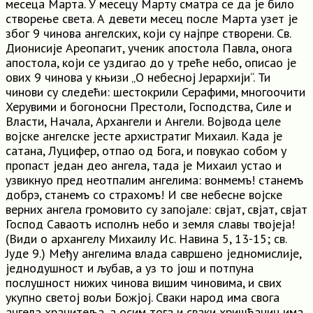
месеца Марта. У месецу Марту сматра се да је било
створење света. А девети месец после Марта узет је
због 9 чинова ангелских, који су најпре створени. Св.
Дионисије Ареопагит, ученик апостола Павла, онога
апостола, који се уздигао до у треће небо, описао је
ових 9 чинова у књизи „О небесној Јерархији“. Ти
чинови су следећи: шестокрили Серафими, многоочити
Херувими и богоносни Престоли, Господства, Силе и
Власти, Начала, Архангели и Ангели. Војвода целе
војске ангелске јесте архистратиг Михаил. Када је
сатана, Луцифер, отпао од Бога, и повукао собом у
пропаст један део ангела, тада је Михаил устао и
узвикнуо пред неотпалим ангелима: вонмемъ! станемъ
добрэ, станемъ со страхомъ! И све небесне војске
верних ангела громовито су запојале: свјат, свјат, свјат
Господ Саваотъ исполнъ небо и земля славы твојеја!
(Види о архангелу Михаилу Ис. Навина 5, 13-15; св.
Јуде 9.) Међу ангелима влада савршено једномислије,
једнодушност и љубав, а уз то још и потпуна
послушност нижих чинова вишим чиновима, и свих
укупно светој вољи Божјој. Сваки народ има свога
ангела хранитеља, а осим тога и сваки хришћанин има