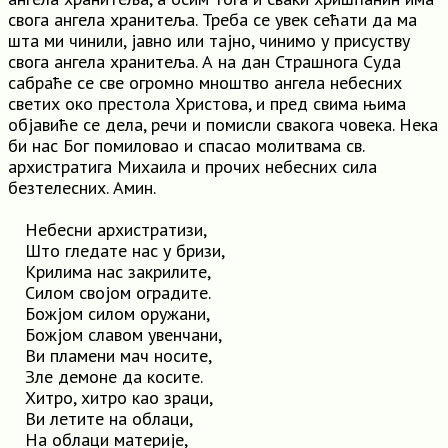
свога ангела хранитеља. Треба се увек сећати да ма
шта ми чинили, јавно или тајно, чинимо у присуству
свога ангела хранитеља. А на дан Страшнога Суда
сабраће се све огромно мноштво ангела небесних
светих око престола Христова, и пред свима њима
објавиће се дела, речи и помисли свакога човека. Нека
би нас Бог помиловао и спасао молитвама св.
архистратига Михаила и прочих небесних сила
безтелесних. Амин.
Небесни архистратизи,
Што гледате нас у бризи,
Крилима нас закрилите,
Силом својом оградите.
Божјом силом оружани,
Божјом славом увенчани,
Ви пламени мач носите,
Зле демоне да косите.
Хитро, хитро као зраци,
Ви летите на облаци,
На облаци материје,