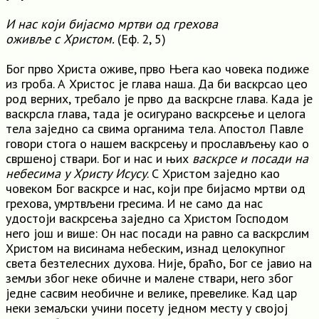
И нас који бијасмо мртви од грехова
оживље с Христом.
(Еф. 2, 5)
Бог прво Христа оживе, прво Њега као човека подиже
из гроба. А Христос је глава наша. Да би васкрсао цео
род верних, требало је прво да васкрсне глава. Када је
васкрсла глава, тада је осигурано васкрсење и целога
тела заједно са свима органима тела. Апостол Павле
говори стога о нашем васкрсењу и прослављењу као о
свршеној ствари. Бог и нас и њих
васкрсе и посади на
небесима у Христу Исусу
. С Христом заједно као
човеком Бог васкрсе и нас, који пре бијасмо мртви од
грехова, умртвљени гресима. И не само да нас
удостоји васкрсења заједно са Христом Господом
него још и више: Он нас посади на равно са васкрслим
Христом на висинама небеским, изнад целокупног
света безтелесних духова. Није, браћо, Бог се јавио на
земљи због неке обичне и малене ствари, него због
једне сасвим необичне и велике, превелике. Кад цар
неки земаљски учини посету једном месту у својој