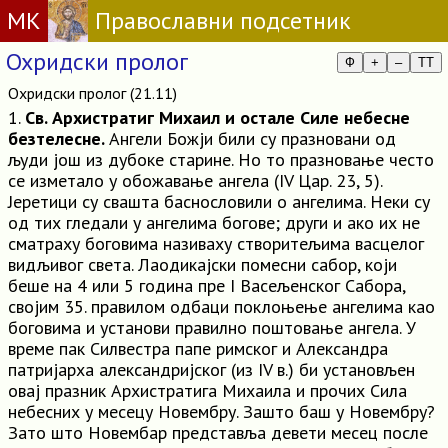
МК
Православни подсетник
Охридски пролог
Ф
+
–
TT
Охридски пролог (21.11)
1.
Св. Архистратиг Михаил и остале Силе небесне
безтелесне.
Ангели Божји били су празновани од
људи још из дубоке старине. Но то празновање често
се изметало у обожавање ангела (IV Цар. 23, 5).
Јеретици су свашта баснословили о ангелима. Неки су
од тих гледали у ангелима богове; други и ако их не
сматраху боговима називаху створитељима васцелог
видљивог света. Лаодикајски помесни сабор, који
беше на 4 или 5 година пре I Васељенског Сабора,
својим 35. правилом одбаци поклоњење ангелима као
боговима и установи правилно поштовање ангела. У
време пак Силвестра папе римског и Александра
патријарха александријског (из IV в.) би установљен
овај празник Архистратига Михаила и прочих Сила
небесних у месецу Новембру. Зашто баш у Новембру?
Зато што Новембар представља девети месец после