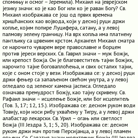
спомињу и осмог – Јеремила). Михаил на јеврејском
језику значи: ко је као Бог или ко је раван Богу? Св.
Михаил изображава се још од првих времена
хришћанских као војвода, који у десној руци држи
копље, којим попире Луцифера, сатану, а у левој
палмову зелену гранчицу. На врх копља има платнену
пантљику са црвеним крстом. Архангел Михаил сматра
се нарочито чуварем вере православне и борцем
против јереси верских. Св. Гаврил значи – муж Божји,
или крепост Божја. Он је благовеститељ тајни Божјих,
нарочито тајне боговаплоћења, и свих осталих тајни,
које с оном стоје у вези. Изображава се: у десној руци
држи фењер са запаљеном свећом унутра, а у левој
огледало од зеленог камена јасписа. Огледало
означава премудрост Божју, као тајну скривену. Св.
Рафаил значи – исцелење Божје, или Бог исцелитељ
(Тов. 3, 17; 12, 15.). Изображава се: десном руком води
Товију, који носи рибу ухваћену у Тигру, а у левој држи
алабастар лекарски. Св. Урил – огањ или светлост
Божја (III Јездра 3, 1; 5, 20). Изображава се: десном
руком држи мач против Персијанца, а у левој пламен
огњени. Св. Салатил значи молитвеник Божји (III Јездра