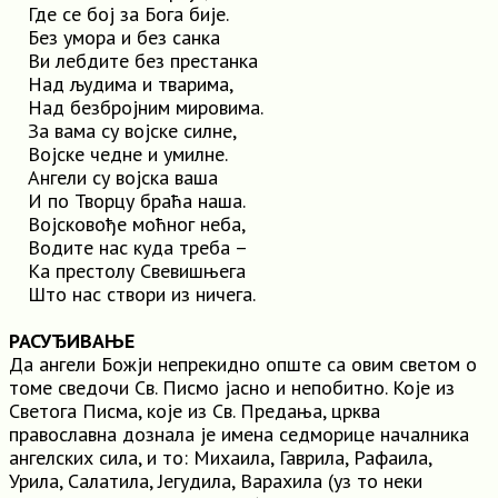
Где се бој за Бога бије.
Без умора и без санка
Ви лебдите без престанка
Над људима и тварима,
Над безбројним мировима.
За вама су војске силне,
Војске чедне и умилне.
Ангели су војска ваша
И по Творцу браћа наша.
Војсковође моћног неба,
Водите нас куда треба –
Ка престолу Свевишњега
Што нас створи из ничега.
РАСУЂИВАЊЕ
Да ангели Божји непрекидно опште са овим светом о
томе сведочи Св. Писмо јасно и непобитно. Које из
Светога Писма, које из Св. Предања, црква
православна дознала је имена седморице началника
ангелских сила, и то: Михаила, Гаврила, Рафаила,
Урила, Салатила, Јегудила, Варахила (уз то неки