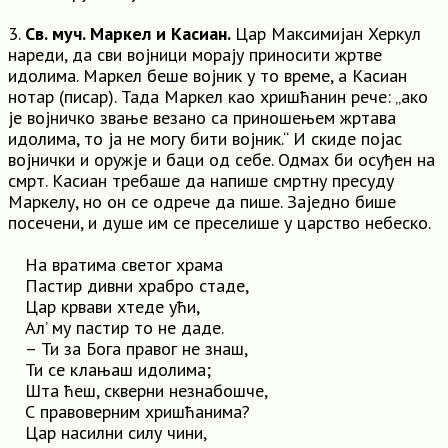
3.
Св. муч. Маркел и Касиан.
Цар Максимијан Херкул
нареди, да сви војници морају приносити жртве
идолима. Маркел беше војник у то време, а Касиан
нотар (писар). Тада Маркел као хришћанин рече: „ако
је војничко звање везано са приношењем жртава
идолима, то ја не могу бити војник.“ И скиде појас
војнички и оружје и баци од себе. Одмах би осуђен на
смрт. Касиан требаше да напише смртну пресуду
Маркелу, но он се одрече да пише. Заједно бише
посечени, и душе им се преселише у царство небеско.
На вратима светог храма
Пастир дивни храбро стаде,
Цар крвави хтеде ући,
Ал’ му пастир то не даде.
– Ти за Бога правог не знаш,
Ти се клањаш идолима;
Шта ћеш, скверни незнабошче,
С правоверним хришћанима?
Цар насилни силу чини,