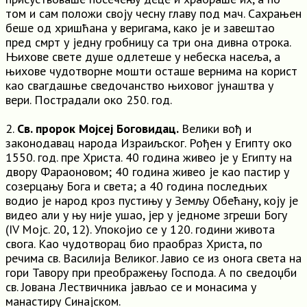
том и сам положи своју чесну главу под мач. Сахрањен
беше од хришћана у веригама, како је и завештао
пред смрт у једну гробницу са три она дивна отрока.
Њихове свете душе одлетеше у небеска насеља, а
њихове чудотворне мошти осташе вернима на корист
као свагдашње сведочанство њиховог јунаштва у
вери. Пострадали око 250. год.
2.
Св. пророк Мојсеј Боговидац.
Велики вођ и
законодавац народа Израиљског. Рођен у Египту око
1550. год. пре Христа. 40 година живео је у Египту на
двору Фараоновом; 40 година живео је као пастир у
созерцању Бога и света; а 40 година последњих
водио је народ кроз пустињу у Земљу Обећану, коју је
видео али у њу није ушао, јер у једноме згреши Богу
(IV Мојс. 20, 12). Упокојио се у 120. години живота
свога. Као чудотворац био праобраз Христа, по
речима св. Василија Великог. Јавио се из онога света на
гори Тавору при преображењу Господа. А по сведоџби
св. Јована Лествичника јављао се и монасима у
манастиру Синајском.