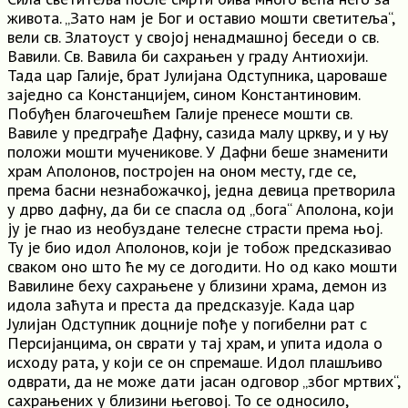
живота. „Зато нам је Бог и оставио мошти светитеља“,
вели св. Златоуст у својој ненадмашној беседи о св.
Вавили. Св. Вавила би сахрањен у граду Антиохији.
Тада цар Галије, брат Јулијана Одступника, цароваше
заједно са Констанцијем, сином Константиновим.
Побуђен благочешћем Галије пренесе мошти св.
Вавиле у предграђе Дафну, сазида малу цркву, и у њу
положи мошти мученикове. У Дафни беше знаменити
храм Аполонов, постројен на оном месту, где се,
према басни незнабожачкој, једна девица претворила
у дрво дафну, да би се спасла од „бога“ Аполона, који
ју је гнао из необуздане телесне страсти према њој.
Ту је био идол Аполонов, који је тобож предсказивао
сваком оно што ће му се догодити. Но од како мошти
Вавилине беху сахрањене у близини храма, демон из
идола заћута и преста да предсказује. Када цар
Јулијан Одступник доцније пође у погибелни рат с
Персијанцима, он сврати у тај храм, и упита идола о
исходу рата, у који се он спремаше. Идол плашљиво
одврати, да не може дати јасан одговор „због мртвих“,
сахрањених у близини његовој. То се односило,