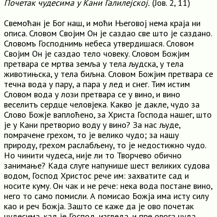
Почетак чудесима у Кани Галилејској.
(Јов. 2, 11)
Свемоћан је Бог наш, и моћи Његовој нема краја ни
описа. Словом Својим Он је саздао све што је саздано.
Словомъ Господнимь небеса утвердишася. Словом
Својим Он је саздао тело човеку. Словом Божјим
претвара се мртва земља у тела људска, у тела
животињска, у тела биљна. Словом Божјим претвара се
течна вода у пару, а пара у лед и снег. Тим истим
Словом вода у лози претвара се у вино, и вино
веселитъ сердце человјека. Какво је дакле, чудо за
Слово Божје ваплоћено, за Христа Господа нашег, што
је у Кани претворио воду у вино? За нас људе,
помрачене грехом, то је велико чудо; за нашу
природу, грехом раслабљену, то је недостижно чудо.
Но чинити чудеса, није ли то Творчево обично
занимање? Када слуге напунише шест великих судова
водом, Господ Христос рече им: захватите сад и
носите куму. Он чак и не рече: нека вода постане вино,
него то само помисли. А помисао Божја има исту силу
као и реч Божја. Зашто се каже да је ово почетак
чудесима, кад је Господ, изгледа, и пре овога чуда