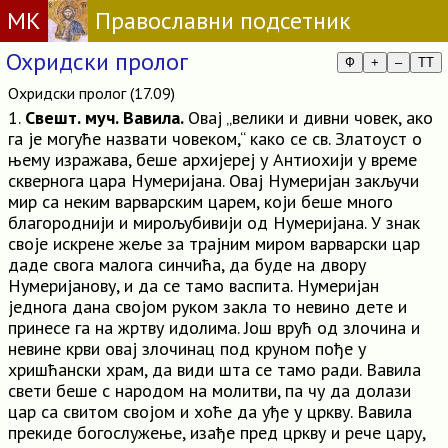
МК
Православни подсетник
Охридски пролог
Ф
+
–
TT
Охридски пролог (17.09)
1.
Свешт. муч. Вавила.
Овај „велики и дивни човек, ако
га је могуће назвати човеком,“ како се св. Златоуст о
њему изражава, беше архијереј у Антиохији у време
сквернога цара Нумеријана. Овај Нумеријан закључи
мир са неким варварским царем, који беше много
благороднији и мирољубивији од Нумеријана. У знак
своје искрене жеље за трајним миром варварски цар
даде свога малога синчића, да буде на двору
Нумеријанову, и да се тамо васпита. Нумеријан
једнога дана својом руком закла то невино дете и
принесе га на жртву идолима. Још врућ од злочина и
невине крви овај злочинац под круном пође у
хришћански храм, да види шта се тамо ради. Вавила
свети беше с народом на молитви, па чу да долази
цар са свитом својом и хоће да уђе у цркву. Вавила
прекиде богослужење, изађе пред цркву и рече цару,