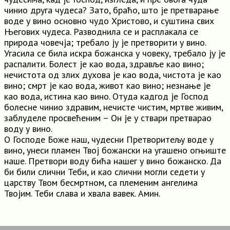
чинио друга чудеса? Зато, браћо, што је претварање
воде у вино основно чудо Христово, и суштина свих
Његових чудеса. Разводнила се и расплакала се
природа човечја; требало ју је претворити у вино.
Угасила се била искра божанска у човеку, требало ју је
распалити. Болест је као вода, здравље као вино;
нечистота од злих духова је као вода, чистота је као
вино; смрт је као вода, живот као вино; незнање је
као вода, истина као вино. Отуда кадгод је Господ
болесне чинио здравим, нечисте чистим, мртве живим,
заблуделе просвећеним – Он је у ствари претварао
воду у вино.
О Господе Боже наш, чудесни Претворитељу воде у
вино, унеси пламен Твој божански на угашено огњиште
наше. Претвори воду бића нашег у вино божанско. Да
би били слични Теби, и као слични могли седети у
царству Твом бесмртном, са племеним ангелима
Твојим. Теби слава и хвала вавек. Амин.