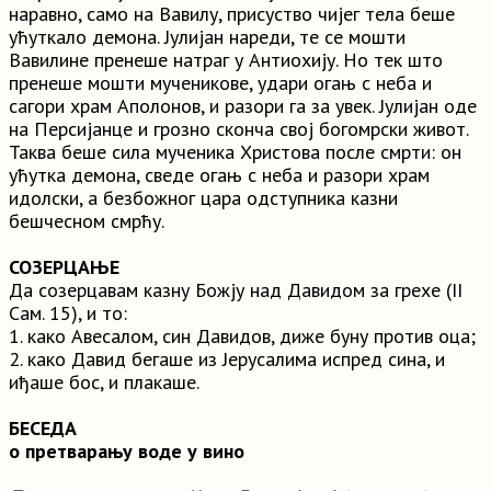
наравно, само на Вавилу, присуство чијег тела беше
ућуткало демона. Јулијан нареди, те се мошти
Вавилине пренеше натраг у Антиохију. Но тек што
пренеше мошти мученикове, удари огањ с неба и
сагори храм Аполонов, и разори га за увек. Јулијан оде
на Персијанце и грозно сконча свој богомрски живот.
Таква беше сила мученика Христова после смрти: он
ућутка демона, сведе огањ с неба и разори храм
идолски, а безбожног цара одступника казни
бешчесном смрћу.
СОЗЕРЦАЊЕ
Да созерцавам казну Божју над Давидом за грехе (II
Сам. 15), и то:
1. како Авесалом, син Давидов, диже буну против оца;
2. како Давид бегаше из Јерусалима испред сина, и
иђаше бос, и плакаше.
БЕСЕДА
о претварању воде у вино