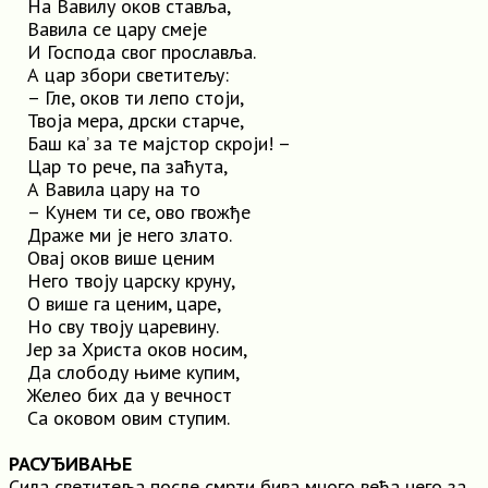
На Вавилу оков ставља,
Вавила се цару смеје
И Господа свог прославља.
А цар збори светитељу:
– Гле, оков ти лепо стоји,
Твоја мера, дрски старче,
Баш ка’ за те мајстор скроји! –
Цар то рече, па заћута,
А Вавила цару на то
– Кунем ти се, ово гвожђе
Драже ми је него злато.
Овај оков више ценим
Него твоју царску круну,
О више га ценим, царе,
Но сву твоју царевину.
Јер за Христа оков носим,
Да слободу њиме купим,
Желео бих да у вечност
Са оковом овим ступим.
РАСУЂИВАЊЕ
Сила светитеља после смрти бива много већа него за