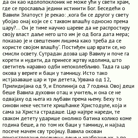
да он као идолопоклоник не може ући у свети храм,
где се прославља једини истинити Бог. Беседећи о
Вавили Златоуст је рекао: „кога би се другог у свету
убојао онај који се с таквом влашћу односио према
цару?… Он је тиме научио цареве да не распростиру
своју власт даље него што им је од Бога дата мера;
показао је и свештеним лицима како треба да се
користе својом влашћу“. Постиђен цар врати се, но
смисли освету. Сутрадан дозва цар Вавилу и поче га
корети и нудити, да принесе жртву идолима, што
светитељ наравно одби непоколебљиво. Тада га цар
окова у вериге и баци у тамницу. Исто тако
истјазаваше цар и три детета, Урвана од 12,
Прилидијана од 9, и Еполинија од 7 година. Овој деци
беше Вавила духовни отац и учитељ, и она се не
одвајаху од њега из љубави према њему. Беху то
синови неке честите хришћанке Христодуле, која и
сама за Христа страдаше. Цар најпре нареди, те
сваком детету ударише онолико батина колико коме
година беше, а по том их баци у тамницу, и најзад
посече мачем сву тројицу. Вавила окован
присуствоваше посечењу деце и храбраше их, а по