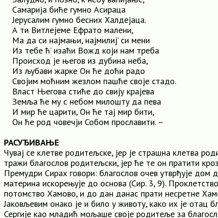
Самарија биће гумно Асираца
Јерусалим гумно бесних Халдејаца.
А ти Витлејеме Ефрато малени,
Ма да си најмањи, најмилиј’ си мени
Из тебе ћ’ изаћи Вожд који нам треба
Происход је његов из дубина неба,
Из љубави жарке Он ће доћи радо
Својим моћним жезлом пaшће своје стадо.
Власт Његова стиће до свију крајева
Земља ће му с небом милошту да пева
И мир ће царити, Он ће тај мир бити,
Он ће род човечји Собом прославити. –
РАСУЂИВАЊЕ
Чувај се клетве родитељске, јер је страшна клетва род
тражи благослов родитељски, јер ће те он пратити кроз
Премудри Сирах говори: благослов очев утврђује дом д
материна искорењује до основа (Сир. 3, 9). Проклетство
потомство Хамово, и до дан данас прати несретне Хам
Јаковљевим онако је и било у животу, како их је отац бл
Сергије као младић мољаше своје родитеље за благосл