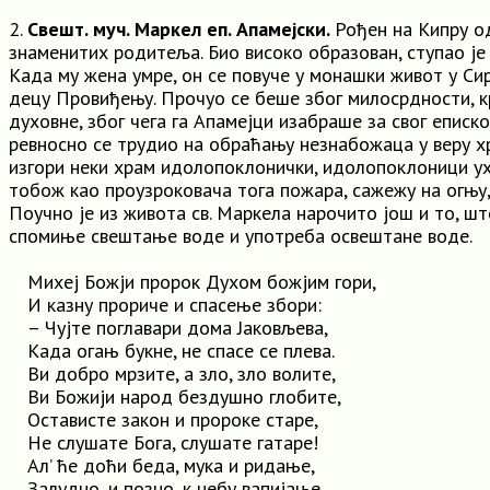
2.
Свешт. муч. Маркел еп. Апамејски.
Рођен на Кипру о
знаменитих родитеља. Био високо образован, ступао је 
Када му жена умре, он се повуче у монашки живот у Сир
децу Провиђењу. Прочуо се беше због милосрдности, к
духовне, због чега га Апамејци изабраше за свог еписко
ревносно се трудио на обраћању незнабожаца у веру х
изгори неки храм идолопоклонички, идолопоклоници у
тобож као проузроковача тога пожара, сажежу на огњу, 
Поучно је из живота св. Маркела нарочито још и то, шт
спомиње свештање воде и употреба освештане воде.
Михеј Божји пророк Духом божјим гори,
И казну прориче и спасење збори:
– Чујте поглавари дома Јаковљева,
Када огањ букне, не спасе се плева.
Ви добро мрзите, а зло, зло волите,
Ви Божији народ бездушно глобите,
Остависте закон и пророке старе,
Не слушате Бога, слушате гатаре!
Ал’ ће доћи беда, мука и ридање,
Залудно, и позно, к небу вапијање,