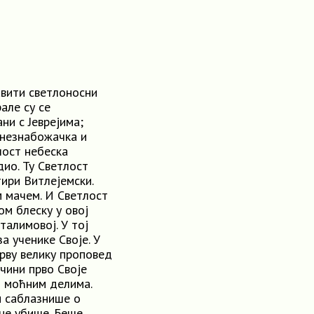
јавити светлоносни
але су се
ни с Јеврејима;
 незнабожачка и
лост небеска
дио. Ту Светлост
тири Витлејемски.
м мачем. И Светлост
ом блеску у овој
талимовој. У тој
а ученике Своје. У
прву велику проповед
учини прво Своје
и моћним делима.
и саблазнише о
 не убише. Беше