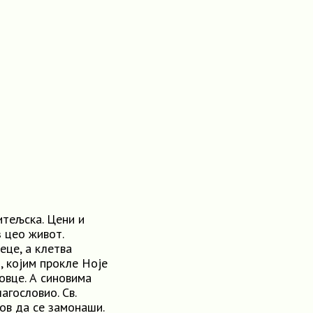
итељска. Цени и
 цео живот.
еце, а клетва
, којим прокле Ноје
овце. А синовима
агословио. Св.
ов да се замонаши.