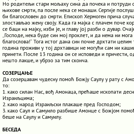
Но родитељи стари мољаху сина да почека и потруди 
њихове смрти, па после нека се монаши. Сергије послуш
би благословен до смрти. Епископ Хермоген прича случај
злостављао жену своју. Када га мајка с плачем поче кор
се баци на мајку, изби је, и главу јој разби о дувар. Очај
„Господе, нека буде син мој проклет, и да нема ни мога
благослова!“ Тога истог дана син почне дрхтати целим 
година проживи у тој дрхтавици не могући сам ни кашик
принети. После 13 година он се исповеди и причести, о
нешто лакше, и убрзо за тим сконча.
СОЗЕРЦАЊЕ
Да созерцавам чудесну помоћ Божју Саулу у рату с Амон
то:
1. како силан Нас, вођ Амонаца, прећаше ископати дес
Израиљцима;
2. како народ Израиљски плакаше пред Господом;
3. како Саул и Самуило разбише Амонце с Божјом помоћ
беше на Саулу и Самуилу.
БЕСЕДА