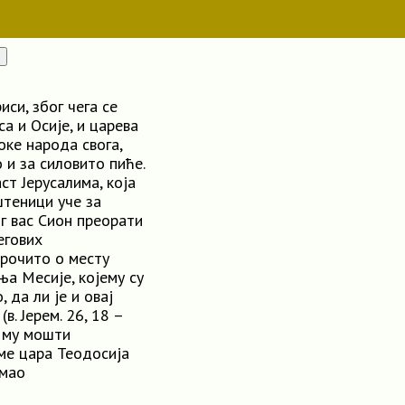
иси, због чега се
а и Осије, и царева
оке народа свога,
 и за силовито пиће.
ст Јерусалима, која
штеници уче за
ог вас Сион преорати
егових
арочито о месту
а Месије, којему су
 да ли је и овај
в. Јерем. 26, 18 –
у му мошти
ме цара Теодосија
имао