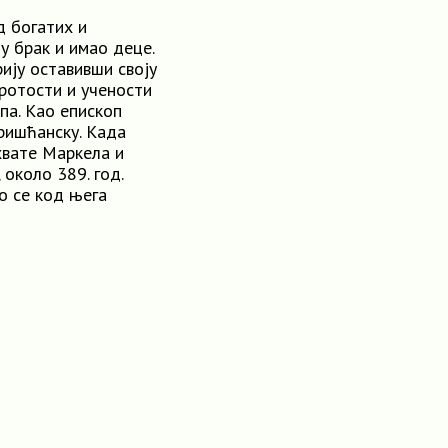
д богатих и
у брак и имао деце.
ију оставивши своју
ротости и учености
па. Као епископ
ришћанску. Када
хвате Маркела и
около 389. год.
о се код њега