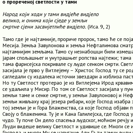
о прореченој светлости у тами
Народ који ходи у тами видјеће видјело
велико, и онима који сједе у земљи
смртне сјени засвијетлиће видјело.
(Иса. 9, 2)
Тамо где је најтамније, прориче пророк, тамо ће се по
Месија. Земља Завулонова и земља Нефталимова сматр
најтамнијим земљама. Тамо су незнабошци били измеша
јарам спољашњег и унутрашњег ропства најтежи; тама
тама фарисејска покривале су људе сенком смрти. Свет
засијала је прво у Витлејему – Христос Господ ту се ро
сагледали су издалека источни звездари а изблиза пас
Но ту Светлост протерао је из Витлејема Ирод крвави
се удаљила у Мисир. По том се Светлост засијала у пун
земљи таме и сенке смртне, у земљи Завулоновој и Неф
земљи живљаху крај језера рибари, које Господ изабра з
тој земљи је и Гора Блаженства, са које Господ објави 
Своју о блаженима. Ту је и Кана Галилејска, где Господ 
чудо. Ту поче Он дело спасења људског, моћном речју 
Људи видеше велику Светлост и удивише се. Многи се 
Господа, и многи Му се наругаше. Али Га ти тамни људи