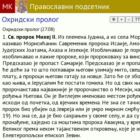
МК
Православни подсетник
Охридски пролог
Ф
+
–
TT
Охридски пролог (27.08)
1.
Св. пророк Михеј II.
Из племена Јудина, а из села Мор
називао Морисићанин. Савременик пророка Исаије, Амос
Јудејских Јоатама, Ахаза и Језекије. Изобличавао је пор
изобличавао и лажне пророке, који пророковаху за вино
Предсказао је пропаст Самарије. Предсказао је и пропа
ће доћи за то што поглавари његови узимају мито, све
плату, а пророци његови гатају за новце. Зато ће се зб
као њива, и Јерусалим ће постати гомила. Но од свих њ
пророчанстава најважније је пророчанство о Месији, н
рођења Његова. Он је Витлејем именовао местом рођењ
исходи од почетка, од вјечних времена. Не зна се тачно,
пророк био убијен од Јевреја или је умро мирном смрћу (
19). Но зна се, да је био сахрањен у своме селу, и да с
пронађене, заједно са моштима пророка Авакума, у вре
Великог према неком тајанственом откровењу, које је 
Елевтеропољски епископ Зевин.