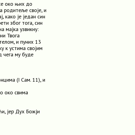
се око њих до
а родитеље своје, и
, како је један син
ети због тога, син
на мајка узвикну:
 ни Твога
телом, и пуних 13
у к устима својим
д чега му буде
цима (I Сам. 11), и
но око свима
и, јер Дух Божји