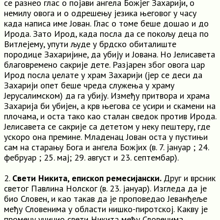
се разнео глас о појави ангела Божјег Захарији, о
немилу овога и о одрешењу језика његовог у часу
када написа име Јован. Глас о томе беше дошао и до
Ирода. Зато Ирод, када посла да се покољу деца по
Витлејему, упути људе у брдско обиталиште
породице Захаријине, да убију и Јована. Но Јелисавета
благовремено сакрије дете. Разјарен због овога цар
Ирод посла џелате у храм Захарији (јер се деси да
Захарији опет беше чреда служења у храму
Јерусалимском) да га убију. Између притвора и храма
Захарија би убијен, а крв његова се усири и скамени на
плочама, и оста тако као сталан сведок против Ирода.
Јелисавета се сакрије са дететом у неку пештеру, где
ускоро она премине. Младенац Јован оста у пустињи
сам на старању Бога и ангела Божјих (в. 7. јануар ; 24.
фебруар ; 25. мај; 29. август и 23. септембар).
2.
Свети Никита, епископ ремесијански.
Друг и врсник
светог Павлина Нолског (в. 23. јануар). Изгледа да је
био Словен, и као такав да је проповедао Јеванђеље
међу Словенима у области нишко-пиротској. Какву је
промену учинио свети Никита међу Словенима,