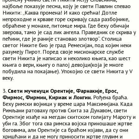
најбоље показује песма, коју је свети Павлин спевао
Никити: „Каква промена! И како срећна! Дотле
непроходне и крваве горе скривају сада разбојнике,
обраћене у монахе, питомце мира. Где беху обичаји
зверова, тамо је сад лик ангела. Праведник се скрива у
пећини, где је раније становао злотвор“. Столица
светог Никите био је град Ремесијан, под којим неки
разумеју Пирот. Поред своје мисионарске службе
свети Никита је написао и неколико књига, као шест
књига о вери, књигу о палој девојци(која је многе
побудила на покајање). Упокојио се свети Никита у V
веку.
3.
Свети мученуци Орентије, Фарнакије, Ерос,
Фирмос, Фирмин, Кириак и Лонгин.
Рођена браћа.
Беху римски војници у време цара Максимијана. Када
Римљани ратоваху против Скита за Дунавом, свети
Орентије изађе на мегдан скитском голијату Мароту и
уби га. Због тога сва римска војска приношаше жртве
боговима, али Орентије са браћом изјави, да су они
хришћани и да не могу приносити жртве глувим и