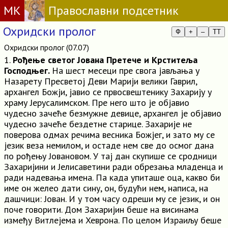
МК
Православни подсетник
Охридски пролог
Ф
+
–
TT
Охридски пролог (07.07)
1.
Рођење светог Јована Претече и Крститеља
Господњег.
На шест месеци пре свога јављања у
Назарету Пресветој Деви Марији велики Гаврил,
архангел Божји, јавио се првосвештенику Захарију у
храму Јерусалимском. Пре него што је објавио
чудесно зачеће безмужне девице, архангел је објавио
чудесно зачеће бездетне старице. Захарије не
поверова одмах речима весника Божјег, и зато му се
језик веза немилом, и остаде нем све до осмог дана
по рођењу Јовановом. У тај дан скупише се сродници
Захаријини и Јелисаветини ради обрезања младенца и
ради надевања имена. Па када упиташе оца, какво би
име он желео дати сину, он, будући нем, написа, на
дашчици: Јован. И у том часу одреши му се језик, и он
поче говорити. Дом Захаријин беше на висинама
између Витлејема и Хеврона. По целом Израиљу беше