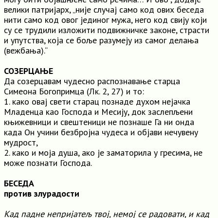
велики патријарх, „није случај само код ових беседа
нити само код овог јединог мужа, него код свију који
су се трудили изложити подвижничке законе, страсти
и упутства, која се боље разумеју из самог делања
(вежбања).“
СОЗЕРЦАЊЕ
Да созерцавам чудесно распознавање старца
Симеона Богопримца (Лк. 2, 27) и то:
1. како овај свети старац познаде духом нејачка
Младенца као Господа и Месију, док заслепљени
књижевници и свештеници не познаше Га ни онда
када Он учини безбројна чудеса и објави нечувену
мудрост,
2. како и моја душа, ако је заматорила у гресима, не
може познати Господа.
БЕСЕДА
против злурадости
Кад падне непријатељ твој, немој се радовати, и кад