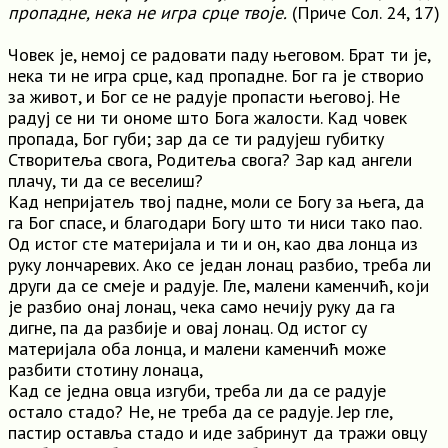
пропадне, нека не игра срце твоје.
(Приче Сол. 24, 17)
Човек је, немој се радовати паду његовом. Брат ти је,
нека ти не игра срце, кад пропадне. Бог га је створио
за живот, и Бог се не радује пропасти његовој. Не
радуј се ни ти ономе што Бога жалости. Кад човек
пропада, Бог губи; зар да се ти радујеш губитку
Створитеља свога, Родитеља свога? Зар кад ангели
плачу, ти да се веселиш?
Кад непријатељ твој падне, моли се Богу за њега, да
га Бог спасе, и благодари Богу што ти ниси тако пао.
Од истог сте материјала и ти и он, као два лонца из
руку лончаревих. Ако се један лонац разбио, треба ли
други да се смеје и радује. Гле, малени каменчић, који
је разбио онај лонац, чека само нечију руку да га
дигне, па да разбије и овај лонац. Од истог су
материјала оба лонца, и малени каменчић може
разбити стотину лонаца,
Кад се једна овца изгуби, треба ли да се радује
остало стадо? Не, не треба да се радује. Јер гле,
пастир оставља стадо и иде забринут да тражи овцу