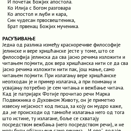
И почетак Божјих апостола.
Ко Илија c Богом разговара
Ко апостол и љуби и кара,
Син чудесан првосвештеника,
Брат првенац Божјих мученика.
РАСУЂИВАЊЕ
Једна од разлика између красноречиве философије
јелинске и вере хришћанске јесте у томе, што се
философија јелинска да сва јасно речима изложити и
читањем појмити, док вера хришћанска нити се да сва
јасно речима изложити нити пак, још мање, само
читањем појмити. При излагању вере хришћанске
неопходан је и пример излагача, a при поимању и
усвајању потребно је сем читања и вежбање читача.
Кад је патријарх Фотије прочитао речи Марка
Подвижника o Духовном Животу, он је приметио
извесну нејасност код писца, за коју он мудро каже,
да „не происходи од тамноће излагања него од тога
што истине, ту излагане, боље се схватају
посредством вежбања (него посредством речи), и не
могу бити објашњене само речима… И ово“, додаје