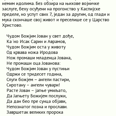
немим идолима. Без обзира на њихове војничке
заслуге, беху осуђени на прогонство у Каспијске
пределе, но успут свих 7, један за другим, од глади и
мука скончаше свој живот и преселише се у Царство
Христово.
Чудом Божјим Јован у свет дође,
Ка ‘но Исак Сарин и Аврамов,
Чудом Божјим оста у животу
Од крвава ножа Иродова
Нож промаши младенца Јована,
Нe промаши оца Јованова:
Чудом Божјим Јован у пустињи
Одржи се тридесет година,
Слуги божјем – ангели пастири,
Сиротану – ангели чувари!
Расте Јован – јагње умиљато,
Да Јагњету Божијем послужи,
Да дан бео пре сунца објави,
Непознатог позна и прослави.
Завршетак великих пророка