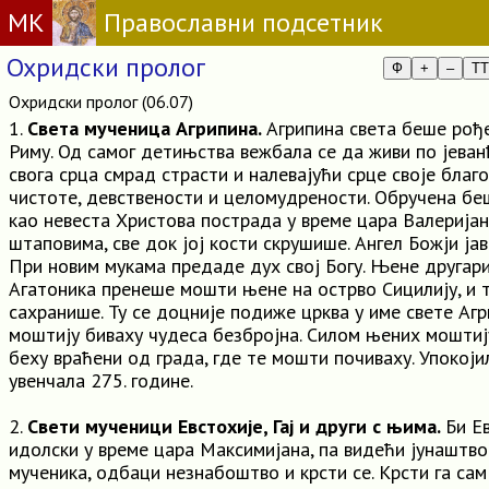
МК
Православни подсетник
Охридски пролог
Ф
+
–
TT
Охридски пролог (06.07)
1.
Света мученица Агрипина.
Агрипина света беше рође
Риму. Од самог детињства вежбала се да живи по јеван
свога срца смрад страсти и налевајући срце своје бла
чистоте, девствености и целомудрености. Обручена беш
као невеста Христова пострада у време цара Валерија
штаповима, све док јој кости скрушише. Ангел Божји јави 
При новим мукама предаде дух свој Богу. Њене другари
Агатоника пренеше мошти њене на острво Сицилију, и 
сахранише. Ту се доцније подиже црква у име свете Аг
моштију биваху чудеса безбројна. Силом њених моштију
беху враћени од града, где те мошти почиваху. Упокоји
увенчала 275. године.
2.
Свети мученици Евстохије, Гај и други с њима.
Би Е
идолски у време цара Максимијана, па видећи јунаштв
мученика, одбаци незнабоштво и крсти се. Крсти га сам