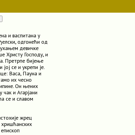
на и васпитана у
ђелски, одгонећи од
гоухањем девичке
е Христу Господу, и
на. Претрпе бијење
јој се и укрепи је.
це: Васа, Пауна и
тамо их чесно
рипине. Он њених
 чак и Агарјани
ла се и славом
встохије жрец
о хришћанских
 епископ