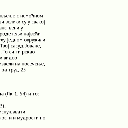
рпљење c немоћном
и велики су у свакој
анствени у
бродетељи највећи
еху једном окружили
вој сасуд, Јоване,
 „To си ти рекао
би видео
 извели на посечење,
 за труд 25
(Лк. 1, 64) и то:
3),
 испуњавати
сности и мудрости по