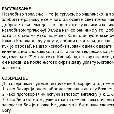
РАСУЂИВАЊЕ
Незлобиво трпљење – то је трпљење хришћанско; a т
злобом не разликује се много од освете. Светитељи наш
добродетељи јеванђелској, но o како су велики и велич
незлобивом трпљењу! Ваљда нам се они чине у тој до
зато што смо ми у њој најмањи. Када оци пустињски б
Јована Колова да чују поуку, добаци неки завидљивац: „Т
пун је отрова!“, на што незлобиви Јован одмах одврати:
видећи само спољашњост, a шта ли би тек рекао, кад 
унутрашњост?“ A кад су св. Кипријана, еп. картагенског,
он нареди да после његове смрти даду џелату његовом
златника.
СОЗЕРЦАЊЕ
Да созерцавам чудесно исцељење Захаријино од немила 
1. како Захарија онеми због неверовања ангелу Божјем,
2. како проговори чим испуни заповест ангелску (Лк. 1, 6
3. како ће и од моје душе отпасти немило, чим почнем
заповести Божје, и како ће душа моја бити пуна слове
Богу.