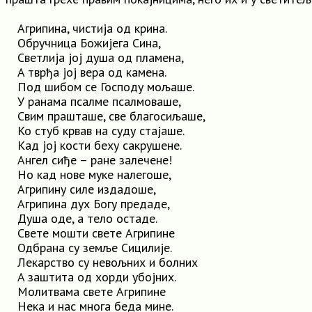
Агрипина, чистија од крина.
Обручница Божијега Cинa,
Светлија joj душа од пламена,
A тврђа joj вера од камена.
Под шибом сe Господу мољаше.
У ранама псалме псалмоваше,
Свим прашташе, све благосиљаше,
Ко стуб крвав на суду стајаше.
Кад joj кости беху сакрушене.
Ангел сиђе – ране залечене!
Нo кад нове муке налегоше,
Агрипину силе издадоше,
Агрипина дух Богу предаде,
Душа оде, a тело остаде.
Свете мошти свете Агрипине
Одбрана су земље Сицилије.
Лекарство су невољних и болних
A заштита од хорди убојних.
Молитвама свете Агрипине
Нека и нас многа беда мине.