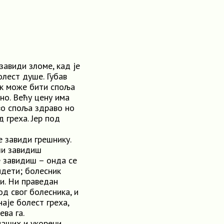
завиди зломе, кад је
болест душе. Губав
ак може бити споља
сно. Већу цену има
во споља здраво но
д греха. Јер под
е завиди грешнику.
 ли завидиш
е завидиш – онда се
идети; болесник
и. Ни праведан
д свог болесника, и
наје болест греха,
ева га.
наших и укорени