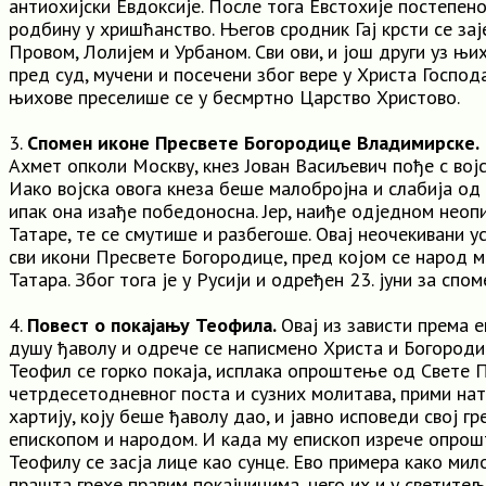
антиохијски Евдоксије. После тога Евстохије постепено
родбину у хришћанство. Његов сродник Гај крсти се зај
Провом, Лолијем и Урбаном. Сви ови, и још други уз њи
пред суд, мучени и посечени због вере у Христа Господ
њихове преселише се у бесмртно Царство Христово.
3.
Спомен иконе Пресвете Богородице Владимирске.
Ахмет опколи Москву, кнез Јован Васиљевич пође с војс
Иако војска овога кнеза беше малобројна и слабија од 
ипак она изађе победоносна. Јер, наиђе одједном неоп
Татаре, те се смутише и разбегоше. Овај неочекивани у
сви икони Пресвете Богородице, пред којом се народ 
Татара. Због тога је у Русији и одређен 23. јуни за спом
4.
Повест о покајању Теофила.
Овај из зависти према 
душу ђаволу и одрече се написмено Христа и Богороди
Теофил се горко покаја, исплака опроштење од Свете 
четрдесетодневног поста и сузних молитава, прими нат
хартију, коју беше ђаволу дао, и јавно исповеди свој гр
епископом и народом. И када му епископ изрече опрошт
Теофилу се засја лице као сунце. Ево примера како мил
прашта грехе правим покајницима, него их и у светитељ