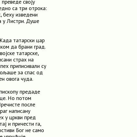
 преведе своју
едно са три отрока:
х, беху изведени
а у Листри. Душе
Када татарски цар
ком да брани град.
војске татарске,
исани страх на
спех приписивали су
мољаше за спас од
ен овога чуда.
епископу предаде
це. Но потом
Пречисте после
раг написану
ех у цркви пред
ај и причести га,
остиви Бог не само
е увршћује.