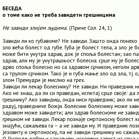
БЕСЕДА
о томе како не треба завидети грешницима
Не завиди злијем људима.
(Приче Сол. 24, 1)
Завиди ли ко губавоме? Не завиди. Зашто онда понеко 
зло већа болест од губе. Губа је болест тела, а зло је 
може бити унутра здрав, док је споља болестан; зао п
здрав, али му је унутрашњост болесна. срце му је боле
дрво споља болесно но са здравом срчиком, неголи др
са трулом срчиком. Тако је и губа мање зло од зла, тј. о
злом Премудри је мислио на грех.
Завиди ли лекар болеснику? Не завиди. Ни праведник н
Ако не знаш, да ли си праведан, испитај срце своје: да
грешнику? Ако завидиш, онда ниси праведник; ако ли н
радуј, праведниче Божји. Болесник болеснику може зав
здравом може завидети; али здрав болесноме не завид
грешном не завиди. Лекар познаје смртоносну болест ко
знајући, сажаљева га – а не завиди му. И праведник поз
језовиту и смртоносну, па не завиди грешнику но сажаљ
О Господе добри и сажаљиви, искорени завист из срца 