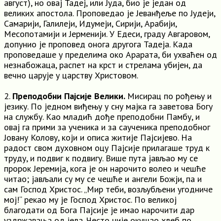
август), но овај Тадеј, или Јуда, био је један од
великих апостола. Проповедао је Јеванђеље по Јудеји,
Самарији, Галилеји, Идумеји, Сирији, Арабији,
Месопотамији и Јерменији. У Едеси, граду Авгаровом,
допунио је проповед онога другога Тадеја. Када
проповедаше у пределима око Арарата, би ухваћен од
незнабожаца, распет на крст и стрелама убијен, да
вечно царује у царству Христовом.
2.
Преподобни Пајсије Велики.
Мисирац по рођењу и
језику. По једном виђењу у сну мајка га заветова Богу
на службу. Као младић дође преподобни Памбу, и
овај га прими за ученика и за саученика преподобног
Јовану Колову, који и описа житије Пајсијево. На
радост свом духовном оцу Пајсије прилагаше труд к
труду, и подвиг к подвигу. Више пута јављао му се
пророк Јеремија, кога је он нарочито волео и чешће
читао; јављали су му се чешће и ангели Божји, па и
сам Господ Христос. „Мир теби, возљубљени угодниче
мој!“ рекао му је Господ Христос. По великој
благодати од Бога Пајсије је имао нарочити дар
уздржавања од јела. Често није окушао хлеб по