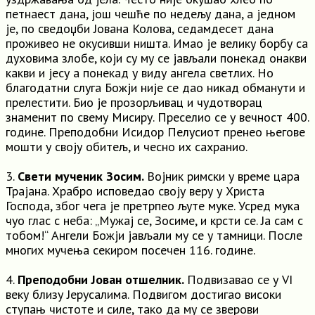
петнаест дана, још чешће по недељу дана, а једном
је, по сведоџби Јована Колова, седамдесет дана
проживео не окусивши ништа. Имао је велику борбу са
духовима злобе, који су му се јављали понекад онакви
какви и јесу а понекад у виду ангела светлих. Но
благодатни слуга Божји није се дао никад обманути и
прелестити. Био је прозорљивац и чудотворац
знаменит по свему Мисиру. Преселио се у вечност 400.
године. Преподобни Исидор Пелусиот пренео његове
мошти у своју обитељ, и чесно их сахранио.
3.
Свети мученик Зосим.
Војник римски у време цара
Трајана. Храбро исповедао своју веру у Христа
Господа, због чега је претрпео љуте муке. Усред мука
чуо глас с неба: „Мужај се, Зосиме, и крсти се. Ја сам с
тобом!“ Ангели Божји јављали му се у тамници. После
многих мучења секиром посечен 116. године.
4.
Преподобни Јован отшелник.
Подвизавао се у VI
веку близу Јерусалима. Подвигом достигао високи
ступањ чистоте и силе, тако да му се зверови