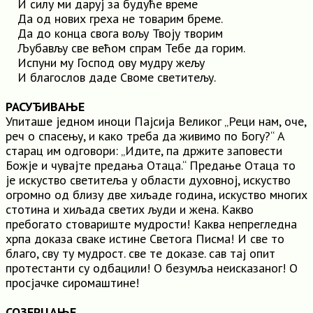
И силу ми даруј за будуће време
Да од нових греха не товарим бреме.
Да до конца свога вољу Твоју творим
Љубављу све већом спрам Тебе да горим.
Испуни му Господ ову мудру жељу
И благослов даде Своме светитељу.
РАСУЂИВАЊЕ
Упиташе једном иноци Пајсија Великог „Реци нам, оче,
реч o спасењу, и како треба да живимо по Богу?“ A
старац им одговори: „Идите, па држите заповести
Божје и чувајте предања Отаца.“ Предање Отаца то
је искуство светитеља у области духовној, искуство
огромно од близу две хиљаде година, искуство многих
стотина и хиљада светих људи и жена. Какво
пребогато стовариште мудрости! Каква непрегледна
хрпа доказа сваке истине Светога Писма! И све то
благо, сву ту мудрост. све те доказе. сав тај опит
протестанти су одбацили! O безумља неисказаног! O
просјачке сиромаштине!
СОЗЕРЦАЊЕ