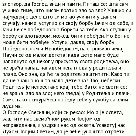
злотвор, да Господ види и памти. Питаш се: шта сам
учинио тиме, што нисам вратио зло за зло? Учинио си
најмудрије дело што си могао учинити у даном
случају, наиме: уступио си своју борбу Јачем од себе, и
Јачи ће се победоносно борити за тебе. Ако ступиш у
борбу са злотвором, можеш бити побеђен. Но Бог не
може бити побеђен. Уступи, дакле, своју борбу
Победоносном и Непобедивом, па стрпљиво чекај.
Научи се од малог детета: када дете мало буде
нападнуто од неког у присуству свога родитеља, оно
не враћа напад нападом нега гледа у родитеља и
плаче. Оно зна, да ће га родитељ заштитити. Како ти
да не знаш оно шта мало дете зна? Твој небески
Родитељ је непрестано крај тебе. Зато: не свети се;
не враћај зло за зло; него гледај у Родитеља и плачи.
Само тако осигураћеш победу себи у сукобу са злим
људима.
О Господе Свесилни, који си рекао: Моја је освета,
заштити нас свемоћном руком Твојом од
неправедника, и уздржи нас од освета. Усаветуј нас
Духом Твојим Светим, да је веће јунаштво отрпети