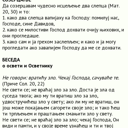
Да созерцавам чудесно исцељење два слепца (Мат.
20, 30) и то:
1. како два слепца вапијаху ка Господу: помилуј нас,
Господе, сине Давидов,
2. како се милостиви Господ дохвати очију њихових, и
они прогледаше.
3. како сам и ја грехом заслепљен; и како и ја могу
прогледати ако завапијем Господу да ме се дохвати.
БЕСЕДА
о освети и Осветнику
Не говори: вратићу зло. Чекај Господа, сачуваће те.
(Приче Сол. 20, 22)
Не свети се; не враћај зло за зло. Доста је зла од
суседа твога; ако му ти вратиш зло за зло,
удвостручићеш зло у свету; ако ли му не вратиш, он
још може покајањем сагорети своје зло; и тако ћеш
ти трпљењем и праштањем смањити зло у свету.
Не свети се; не враћај зло за зло; чекај Господа, Он
види и памти, и у своје време узнаћеш и ти и твој