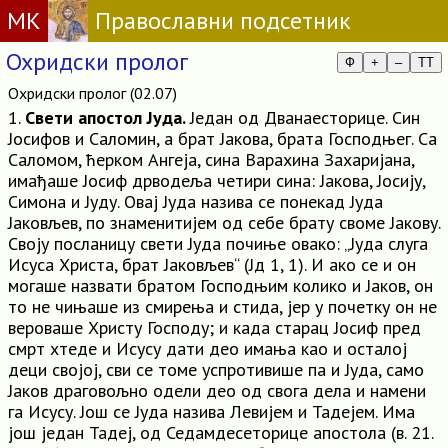
МК
Православни подсетник
Охридски пролог
Ф
+
–
TT
Охридски пролог (02.07)
1.
Свети апостол Јуда.
Један од Дванаесторице. Син
Јосифов и Саломин, а брат Јакова, брата Господњег. Са
Саломом, ћерком Ангеја, сина Варахина Захаријана,
имађаше Јосиф дрводеља четири сина: Јакова, Јосију,
Симона и Јуду. Овај Јуда назива се понекад Јуда
Јаковљев, по знаменитијем од себе брату своме Јакову.
Своју посланицу свети Јуда почиње овако: „Јуда слуга
Исуса Христа, брат Јаковљев“ (Јд 1, 1). И ако се и он
могаше назвати братом Господњим колико и Јаков, он
то не чињаше из смирења и стида, јер у почетку он не
вероваше Христу Господу; и када старац Јосиф пред
смрт хтеде и Исусу дати део имања као и осталој
деци својој, сви се томе успротивише па и Јуда, само
Јаков драговољно одели део од свога дела и намени
га Исусу. Још се Јуда назива Левијем и Тадејем. Има
још један Тадеј, од Седамдесеторице апостола (в. 21.