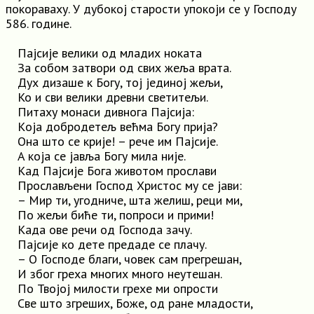
покораваху. У дубокој старости упокоји се у Господу
586. године.
Пајсије велики од младих ноката
За собом затвори од свих жеља врата.
Дух дизаше к Богу, тој јединој жељи,
Ко и сви велики древни светитељи.
Питаху монаси дивнога Пајсија:
Кoja добродетељ већма Богу прија?
Она што се крије! – рече им Пајсије.
A која се јавља Богу мила није.
Кад Пајсије Бога животом прослави
Прослављени Господ Христос му се јави:
– Мир ти, угодниче, шта желиш, реци ми,
По жељи биће ти, попроси и прими!
Када ове речи од Господа зачу.
Пајсије ко дете предаде се плачу.
– O Господе благи, човек сам прегрешан,
И због греха многих много неутешан.
По Твојој милости грехе ми опрости
Све што згреших, Боже, од ране младости,