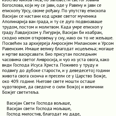
Богослова, који му се јави, оде у Равену и јави се
епископу Урсу, своме рођаку. По упутству епископа
Васијан се настани код цркве светог мученика
Аполинарија ван града, и ту се дуго подвизаваше
трудом, постом и молитвом. Када умре епископ у
граду Лавдијском у Лигурији, Васијан би изабран,
сходно неком откровењу у сну, иако он то не жељаше.
Посвећен за архијереја Амросијем Миланским и Урсом
Равенским. Имаше велику благодат исцељења; могаше
и мртве васкрсавати. Био присутан последњим
часовима светог Амвросија, и чуо из уста овога, како
види Господа Исуса Христа. Поживео у труду и
подвигу до дубоке старости, и у деведесетој години
живота свога сконча и пресели се у Царство Божје,
око 409. године. Његове свете мошти осташе
чудотворне, да сведоче о сили Божјој и величини
Божјег светитеља.
Васијан Свети Господа вољаше,
Васијан свети Господа мољаше,
Господ милостив, благодат му даде,