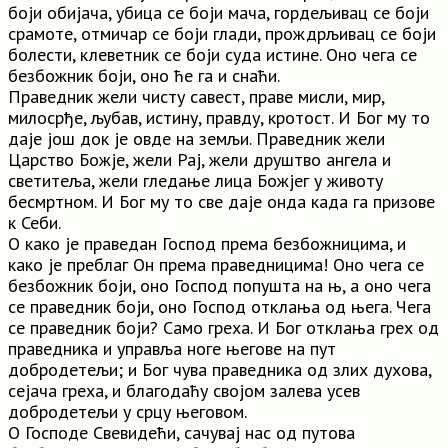
боји обијача, убица се боји мача, гордељивац се боји
срамоте, отмичар се боји глади, прождрљивац се боји
болести, клеветник се боји суда истине. Оно чега се
безбожник боји, оно ће га и снаћи.
Праведник жели чисту савест, праве мисли, мир,
милосрђе, љубав, истину, правду, кротост. И Бог му то
даје још док је овде на земљи. Праведник жели
Царство Божје, жели Рај, жели друштво ангела и
светитеља, жели гледање лица Божјег у животу
бесмртном. И Бог му то све даје онда када га призове
к Себи.
О како је праведан Господ према безбожницима, и
како је преблаг Он према праведницима! Оно чега се
безбожник боји, оно Господ попушта на њ, а оно чега
се праведник боји, оно Господ отклања од њега. Чега
се праведник боји? Само греха. И Бог отклања грех од
праведника и управља ноге његове на пут
добродетељи; и Бог чува праведника од злих духова,
сејача греха, и благодаћу својом залева усев
добродетељи у срцу његовом.
О Господе Свевидећи, сачувај нас од путова