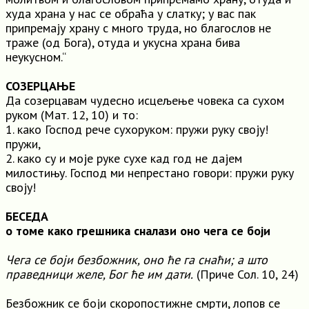
худа храна у нас се обраћа у слатку; у вас пак
припремају храну c много труда, но благослов не
траже (од Бога), отуда и укусна храна бива
неукусном.“
СОЗЕРЦАЊЕ
Да созерцавам чудесно исцељење човека са сухом
руком (Мат. 12, 10) и то:
1. како Господ рече сухоруком: пружи руку своју!
пружи,
2. како су и моје руке сухе кад год не дајем
милостињу. Господ ми непрестано говори: пружи руку
своју!
БЕСЕДА
о томе како грешника сналази оно чега се боји
Чега се боји безбожник, оно ће га снаћи; а што
праведници желе, Бог ће им дати.
(Приче Сол. 10, 24)
Безбожник се боји скоропостижне смрти, лопов се