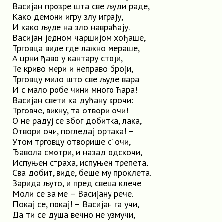
Васијан прозре шта све људи раде,
Како демони игру злу играју,
И како људе на зло навраћају.
Васијан једном чаршијом хођаше,
Трговца виде где лажно мераше,
A црни ђаво у кантару стоји,
Те криво мери и неправо броји,
Трговцу мило што све људе вара
И c мало робе чини много ћара!
Васијан свети ка дућану крочи:
Трговче, викну, та отвори очи!
O не радуј се због добитка, лака,
Отвори очи, погледај ортака! –
Утом трговцу отворише с’ очи,
Ђавола смотри, и назад одскочи,
Испуњен страха, испуњен трепета,
Сва добит, виде, беше му проклета.
Зарида љуто, и пред свеца клече
Моли се за ме – Васијану рече.
Покај се, покај! – Васијан гa учи,
Да ти се душа вечно не узмучи,