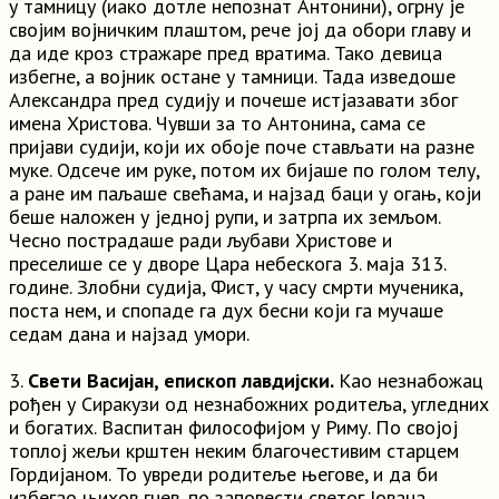
у тамницу (иако дотле непознат Антонини), огрну је
својим војничким плаштом, рече јој да обори главу и
да иде кроз стражаре пред вратима. Тако девица
избегне, а војник остане у тамници. Тада изведоше
Александра пред судију и почеше истјазавати због
имена Христова. Чувши за то Антонина, сама се
пријави судији, који их обоје поче стављати на разне
муке. Одсече им руке, потом их бијаше по голом телу,
а ране им паљаше свећама, и најзад баци у огањ, који
беше наложен у једној рупи, и затрпа их земљом.
Чесно пострадаше ради љубави Христове и
преселише се у дворе Цара небескога 3. маја 313.
године. Злобни судија, Фист, у часу смрти мученика,
поста нем, и спопаде га дух бесни који га мучаше
седам дана и најзад умори.
3.
Свети Васијан, епископ лавдијски.
Као незнабожац
рођен у Сиракузи од незнабожних родитеља, угледних
и богатих. Васпитан философијом у Риму. По својој
топлој жељи крштен неким благочестивим старцем
Гордијаном. То увреди родитеље његове, и да би
избегао њихов гнев, по заповести светог Јована