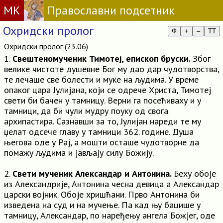
МК
Православни подсетник
Охридски пролог
Ф
+
–
TT
Охридски пролог (23.06)
1.
Свештеномученик Тимотеј, епископ бруски.
Због
велике чистоте душевне Бог му дао дар чудотворства,
те лечаше све болести и муке на људима. У време
опаког цара Јулијана, који се одрече Христа, Тимотеј
свети би бачен у тамницу. Верни га посећиваху и у
тамници, да би чули мудру поуку од свога
архипастира. Сазнавши за то, Јулијан нареди те му
џелат одсече главу у тамници 362. године. Душа
његова оде у Рај, а мошти осташе чудотворне да
помажу људима и јављају силу Божију.
2.
Свети мученик Александар и Антонина.
Беху обоје
из Александрије, Антонина чесна девица а Александар
царски војник. Обоје хришћани. Прво Антонина би
изведена на суд и на мучење. Па кад њу бацише у
тамницу, Александар, по наређењу ангела Божјег, оде