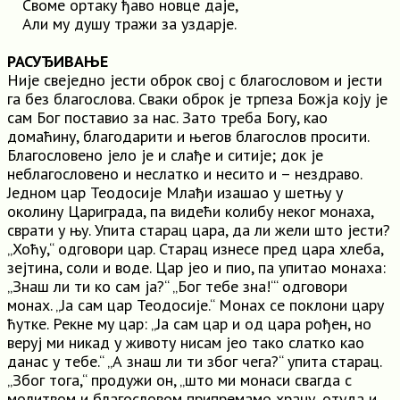
Своме ортаку ђаво новце даје,
Али му душу тражи за уздарје.
РАСУЂИВАЊЕ
Није свеједно јести оброк свој c благословом и јести
га без благослова. Сваки оброк је трпеза Божја коју је
сам Бог поставио за нас. Зато треба Богу, као
домаћину, благодарити и његов благослов просити.
Благословено јело је и слађе и ситије; док је
неблагословено и неслатко и несито и – нездраво.
Једном цар Теодосије Млађи изашао у шетњу у
околину Цариграда, па видећи колибу неког монаха,
сврати у њу. Упита старац цара, да ли жели што јести?
„Хоћу,“ одговори цар. Старац изнесе пред цара хлеба,
зејтина, соли и воде. Цар jeo и пио, па упитао монаха:
„Знаш ли ти ко сам ја?“ „Бог тебе зна!“‘ одговори
монах. „Ја сам цар Теодосије.“ Монах се поклони цару
ћутке. Рекне му цар: „Ја сам цар и од цара рођен, но
веруј ми никад у животу нисам jeo тако слатко као
данас у тебе.“ „А знаш ли ти због чега?“ упита старац.
„Због тога,“ продужи он, „што ми монаси свагда c
молитвом и благословом припремамо храну, отуда и