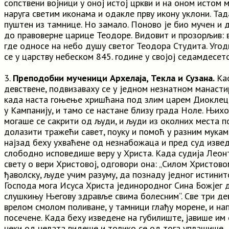
сопствени војници у оној истој цркви и на оном истом м
наруга светим иконама и одакле прву икону уклони. Та
пуштен из тамнице. Но замало. Поново је био мучен и 
до правоверне царице Теодоре. Видовит и прозорљив: 
где односе на небо душу светог Теодора Студита. Угод
се у царству небеском 845. године у својој седамдесето
3.
Преподобни мученици Архелаја, Текла и Сузана.
Ка
девствене, подвизаваху се у једном незнатном манасти
када наста гоњење хришћана под злим царем Диоклеци
у Кампанију, и тамо се настане близу града Ноле. Њихо
могаше се сакрити од људи, и људи из околних места 
долазити тражећи савет, поуку и помоћ у разним мукам
најзад беху ухваћене од незнабожаца и пред суд извед
слободно исповедише веру у Христа. Када судија Леонт
свету о вери Христовој, одговори она: „Силом Христов
ђаволску, људе учим разуму, да познаду једног истинит
Господа мога Исуса Христа јединородног Сина Божјег д
слушкињу Његову здравље свима болесним“. Све три дев
врелом смолом поливане, у тамници глађу морене, и на
посечене. Када беху изведене на губилиште, јавише им с
неки од џелата видеше и толико се од тога уплашише,