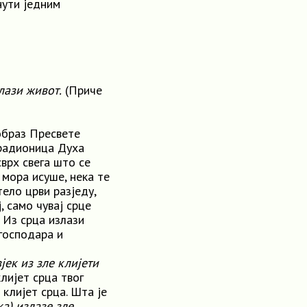
нути једним
злази живот.
(Приче
е образ Пресвете
 радионица Духа
сврх свега што се
е мора исуше, нека те
тело црви разједу,
ј, само чувај срце
. Из срца излази
 господара и
јек из зле клијети
клијет срца твог
 клијет срца. Шта је
ка) излазе зле