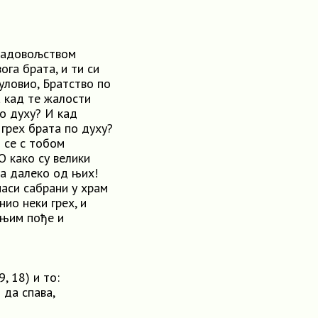
 задовољством
ога брата, и ти си
 уловио, Братство по
а кад те жалости
по духу? И кад
 грех брата по духу?
и сe c тобом
O како су велики
ла далеко од њих!
наси сабрани у храм
ио неки грех, и
 њим пође и
, 18) и то:
 да спава,