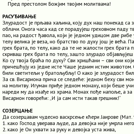
Пред престолом Божјим твојим молитвама!
РАСУЂИВАЊЕ
Злурадост је прљава хаљина, коју дух наш понекад са
облачи. Онога часа кад се порадујеш греховном паду тв
пао, на радост ђавола, који је једном удицом две рибе
телу велика је веза, но братство по духу још је већа. П
грех брата, по телу, како да те не жалости грех брата 
скриваш грех брата по телу, зашто злурадо објављујеш
Ко су твоја браћа по духу? Сви хришћани – сви они кој
причешћују из једне исте Чаше једним истим животом. 
били светитељи у братољубљу! O како је злурадост би
За св. Висариона прича се следеће: једном беху сви мо
на молитву. Игуман приђе једном монаху, који беше учин
нареди му да изађе из храма. Монах пође напоље, a за
Висарион говорећи: „И ја сам исти такав грешник!“
СОЗЕРЦАЊЕ
Да созерцавам чудесно васкрсење кћери Јаирове (Мат. 9
1. како Господ уверава људе, да девојка није умрла него
2. како је Он ухвати за руку и девојка уста жива,