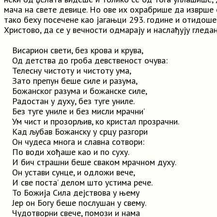
мача на свете девице. Но ове их охрабрише да изврше 
тако беху посечене као јагањци 293. године и отидоше
Христово, да се у вечности одмарају и наслађују гледа
Висарион свети, без крова и крува,
Од детства до гроба девственост очува:
Телесну чистоту и чистоту ума,
Зато препун беше силе и разума,
Божанског разума и божанске силе,
Радостан у духу, без туге униле.
Без туге униле и без мисли мрачни’
Ум чист и прозорљив, ко кристал прозрачни.
Кад љубав Божанску у срцу разгори
Он чудеса многа и славна сотвори:
По води хођаше као и по суху.
И бич страшни беше сваком мрачном духу.
Он устави сунце, и одложи вече,
И све поста’ делом што устима рече.
To Божија Сила дејствова у њему
Јер он Богу беше послушан у свему.
Чудотворни свече, помози и нама