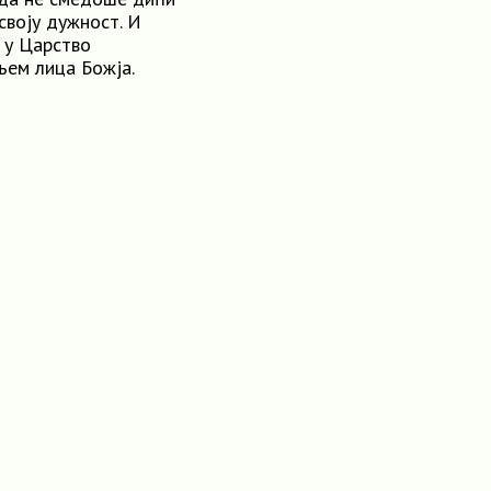
своју дужност. И
 у Царство
њем лица Божја.