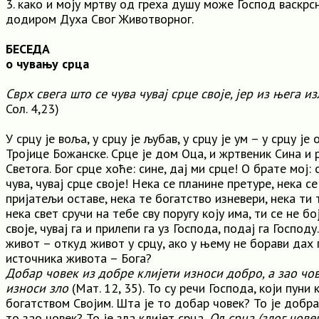
3. како и моју мртву од греха душу може Господ васкрс
додиром Духа Свог Животворног.
БЕСЕДА
о чувању срца
Сврх свега што се чува чувај срце своје, јер из њега и
Сол. 4,23)
У срцу је воља, у срцу је љубав, у срцу је ум – у срцу ј
Тројице Божанске. Срце је дом Оца, и жртвеник Сина и
Светога. Бог срце хоће: сине, дај ми срце! О брате мој: 
чува, чувај срце своје! Нека се планине претуре, нека с
пријатељи оставе, нека те богатство изневери, нека ти 
нека свет сручи на тебе сву поругу коју има, ти се не бо
своје, чувај га и прилепи га уз Господа, подај га Господу
живот – откуд живот у срцу, ако у њему не борави дах
источника живота – Бога?
Добар човек из добре клијети износи добро, а зао чов
износи зло
(Мат. 12, 35). То су речи Господа, који пуни 
богатством Својим. Шта је то добар човек? То је добра
то зао човек? То је зла клијет срца
. Од срца (злог чове