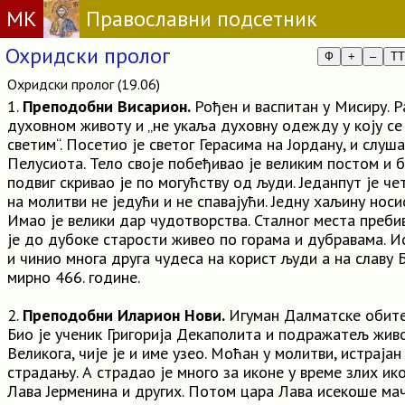
МК
Православни подсетник
Охридски пролог
Ф
+
–
TT
Охридски пролог (19.06)
1.
Преподобни Висарион.
Рођен и васпитан у Мисиру. 
духовном животу и „не укаља духовну одежду у коју с
светим“. Посетио је светог Герасима на Јордану, и слуш
Пелусиота. Тело своје побеђивао је великим постом и 
подвиг скривао је по могућству од људи. Једанпут је ч
на молитви не једући и не спавајући. Једну хаљину носио
Имао је велики дар чудотворства. Сталног места преби
је до дубоке старости живео по горама и дубравама. И
и чинио многа друга чудеса на корист људи а на славу Б
мирно 466. године.
2.
Преподобни Иларион Нови.
Игуман Далматске обите
Био је ученик Григорија Декаполита и подражатељ жи
Великога, чије је и име узео. Моћан у молитви, истрајан
страдању. А страдао је много за иконе у време злих ик
Лава Јерменина и других. Потом цара Лава исекоше ма