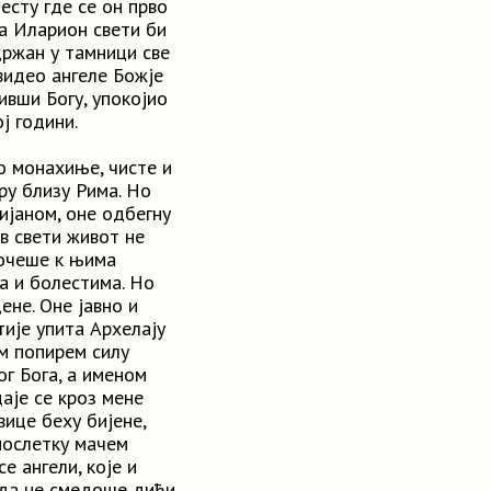
есту где се он прво
да Иларион свети би
држан у тамници све
видео ангеле Божје
ивши Богу, упокојио
ј години.
о монахиње, чисте и
ру близу Рима. Но
јаном, оне одбегну
в свети живот не
почеше к њима
а и болестима. Но
ене. Оне јавно и
ије упита Архелају
ом попирем силу
ог Бога, а именом
аје се кроз мене
ице беху бијене,
послетку мачем
е ангели, које и
 да не смедоше дићи