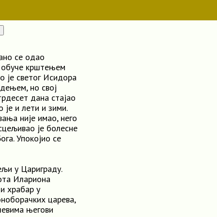
Рано се одао
е обуче крштењем
ао је светог Исидора
бдењем, но свој
етрдесет дана стајао
 је и лети и зими.
вања није имао, него
сцељивао је болесне
ога. Упокојио се
љи у Цариграду.
вота Илариона
 и храбар у
оноборачких царева,
чевима његови