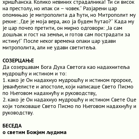
хришћанска. Колико невиних страдалника! Ти си висок
на престолу, но ипак си – човек.“ Разјарени цар
опомињао је митрополита да ћути, но Митрополит му
рекне: „Где је моја вера, ако ја будем ћутао?“ Када му
је цар почео претити, он мирно одговори: „Ја сам
дошљак и гост на земљи, и готов сам пострадати за
истину!“ После неког времена опаки цар удави
митрополита, али не удави светитеља.
СОЗЕРЦАЊЕ
Да созерцавам Бога Духа Светога као надахнитеља
мудрошћу и истином и то:
1. како је Он надахнуо мудрошћу и истином пророке,
јеванђелисте и апостоле, који написаше Свето Писмо
по Његовом надахнућу и руководству,
2. како је Он надахнуо мудрошћу и истином Свете Оце
који толковаше Свето Писмо по Његовом надахнућу и
руководству.
БЕСЕДА
о светим Божјим људима