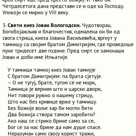
Четрдесетога дана представи се и оде ка Господу.
Упокоји се мирно у VIII веку.
3.
Свети кнез Јован Вологодски.
Чудотворац.
Богобојажљив и благочестив, одмалена он би од
свога стрица, кнеза Јована Васиљевића, вргнут у
тамницу са својим братом Димитријем, где проведоше
пуне тридесет две године. Пред смрт се замонаши
Јован и доби име Игњатије.
У тамници тамној кнез Јован тамнује
C братом Димитријем: па брата сјетује.
– О не тугуј, брате, тугом се не мори,
Тамница је верним што и царски двори,
Нит говори ружно o нашему стрицу,
Што нас без кривице врже у тамницу.
Без Божије воље зар би могло бити
Два Божија створа тамом заробити?
Ако наш се стрико брине само за се,
Бог се за нас брине да нам душе спасе.
Неразуман само своју корист тражи,