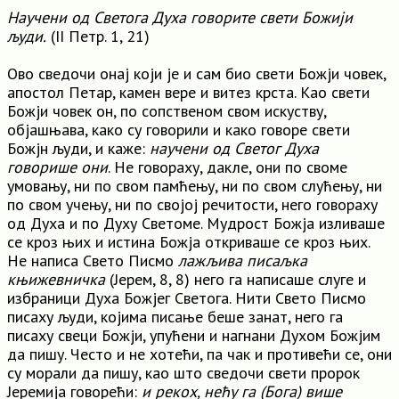
Научени од Светога Духа говорите свети Божији
људи.
(II Петр. 1, 21)
Ово сведочи онај који је и сам био свети Божји човек,
апостол Петар, камен вере и витез крста. Као свети
Божји човек он, по сопственом свом искуству,
објашњава, како су говорили и како говоре свети
Божјн људи, и каже:
научени од Светог Духа
говорише они
. Не говораху, дакле, они по своме
умовању, ни по свом памћењу, ни по свом слућењу, ни
по свом учењу, ни по својој речитости, него говораху
од Духа и по Духу Светоме. Мудрост Божја изливаше
се кроз њих и истина Божја откриваше се кроз њих.
Не написа Свето Писмо
лажљива писаљка
књижевничка
(Јерем, 8, 8) него га написаше слуге и
избраници Духа Божјег Светога. Нити Свето Писмо
писаху људи, којима писање беше занат, него га
писаху свеци Божји, упућени и нагнани Духом Божјим
да пишу. Често и не хотећи, па чак и противећи се, они
су морали да пишу, као што сведочи свети пророк
Јеремија говорећи:
и рекох, нећу га (Бога) више