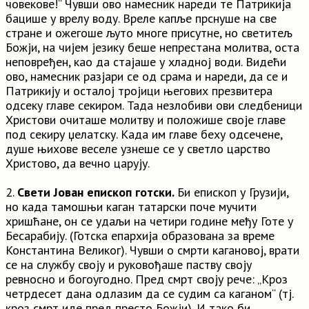
човекове!“ Чувши ово намесник нареди те Патрикија
бацише у врелу воду. Вреле капље прснуше на све
стране и ожегоше љуто многе присутне, но светитељ
Божји, на чијем језику беше непрестана молитва, оста
неповређен, као да стајаше у хладној води. Видећи
ово, намесник разјари се од срама и нареди, да се и
Патрикију и осталој тројици његових презвитера
одсеку главе секиром. Тада незлобиви ови следбеници
Христови очиташе молитву и положише своје главе
под секиру џелатску. Када им главе беху одсечене,
душе њихове веселе узнеше се у светло царство
Христово, да вечно царују.
2.
Свети Јован епископ готски.
Би епископ у Грузији,
но када тамошњи каган татарски поче мучити
хришћане, он се удаљи на четири године међу Готе у
Бесарабију. (Готска епархија образована за време
Константина Великог). Чувши о смрти кагановој, врати
се на службу своју и руковођаше паству своју
ревносно и богоугодно. Пред смрт своју рече: „Кроз
четрдесет дана одлазим да се судим са каганом“ (тј.
кроз смрт иде пред престо Божји). И тако би.