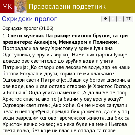
МК
Православни подсетник
Охридски пролог
Ф
+
–
TT
Охридски пролог (01.06)
1.
Свети мученик Патрикије епископ бруски, са три
презвитера: Акакијем, Менандром и Полиеном.
Пострадали за веру Христову у време Јулијана
Одступника, у Бруси азијској. Намесник царски Јуније
доведе ове светитеље до врућих вода и упита
Патрикија: „Ко створи ове лековите воде, зар не наши
богови Ескулап и други, којима се ми клањамо?“
Одговори свети Патрикије: „Ваши су богови демони, а
ове воде, као и све остало створио је Христос Господ
и Бог наш“. Онда упита намесник: „А да ли ће те твој
Христос спасти, ако те ја бацим у ову врелу воду?“
Одговори светитељ: „Ако хоће, Он ме може сачувати
цела и неповређена, премда бих ја желео, да се у тој
води разрешим од овог временског живота, да бих са
Христом вечно живео; но нека буде на мени Његова
света воља, без које ни влас не отпада са главе