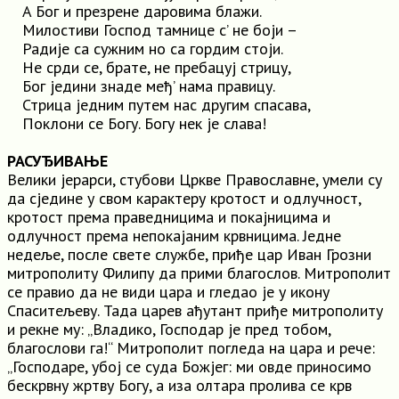
A Бог и презрене даровима блажи.
Милостиви Господ тамнице с’ не боји –
Радије са сужним но са гордим стоји.
Нe срди се, брате, не пребацуј стрицу,
Бог једини знаде међ’ нама правицу.
Стрица једним путем нас другим спасава,
Поклони cе Богу. Богу нек је слава!
РАСУЂИВАЊЕ
Велики јерарси, стубови Цркве Православне, умели су
да сједине у свом карактеру кротост и одлучност,
кротост према праведницима и покајницима и
одлучност према непокајаним крвницима. Једне
недеље, после свете службе, приђе цар Иван Грозни
митрополиту Филипу да прими благослов. Митрополит
се правио да не види цара и гледао је у икону
Спаситељеву. Тада царев ађутант приђе митрополиту
и рекне му: „Владико, Господар је пред тобом,
благослови га!“ Митрополит погледа на цара и рече:
„Господаре, убој се суда Божјег: ми овде приносимо
бескрвну жртву Богу, a иза олтара пролива се крв