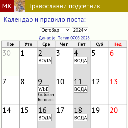
МК
Православни подсетник
Календар и правило поста:
Данас је: Петак 07.08.2026
Пон
Уто
Сре
Чет
Пет
Суб
Нед
30
1
2
3
4
5
6
ВОДА
ВОДА
7
8
9
10
11
12
13
УЉЕ
ВОДА
Св. Јован
Богослов
14
15
16
17
18
19
20
ВОДА
ВОДА