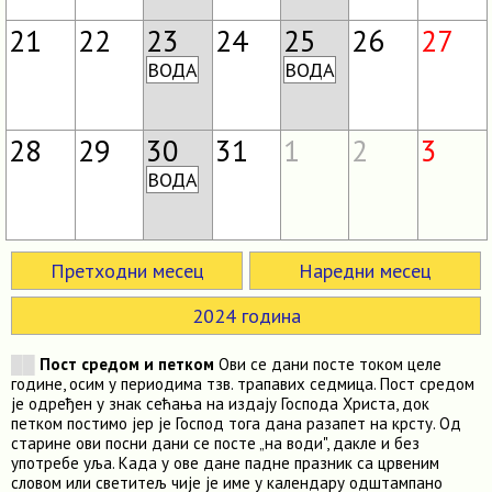
21
22
23
24
25
26
27
ВОДА
ВОДА
28
29
30
31
1
2
3
ВОДА
Претходни месец
Наредни месец
2024 година
██
Пост средом и петком
Ови се дани посте током целе
године, осим у периодима тзв. трапавих седмица. Пост средом
је одређен у знак сећања на издају Господа Христа, док
петком постимо јер је Господ тога дана разапет на крсту. Од
старине ови посни дани се посте „на води", дакле и без
употребе уља. Када у ове дане падне празник са црвеним
словом или светитељ чије је име у календару одштампано