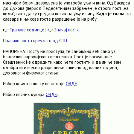
маснијом бојом, дозвољена је употреба уља и вина. Од Васкрса
до Духова (период Педесетнице) забрањен је строги пост „на
води", тако да су среда и петак на уљу и вину.
Када је слава
, за
славаре и њихове госте разрешење је на рибу.
👉
Трапаве седмице
| 👉
Значај поста
Правило поста преузето од СПЦ
НАПОМЕНА: Посту не приступајте самовљно већ само уз
благослов парохијског свештеника. Пост је послушање.
Свештеник ће одредити како ћете постити и да ли ће вам
одобрити извесно разрешење зависно од ваших година,
духовног и физичког стања.
Избор књига о посту погледаје
ОВДЕ
.
Избор посних кувара
ОВДЕ
.