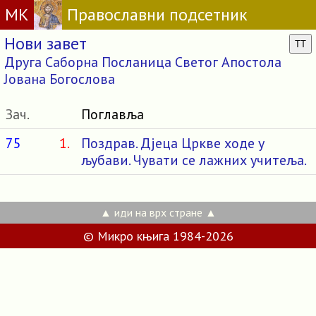
МК
Православни подсетник
Нови завет
TT
Друга Саборна Посланица Светог Апостола
Јована Богослова
Зач.
Поглавља
75
1.
Поздрав. Дјеца Цркве ходе у
љубави. Чувати се лажних учитеља.
▲ иди на врх стране ▲
© Микро књига 1984-2026