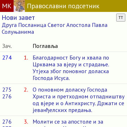
МК
Православни подсетник
Нови завет
TT
Друга Посланица Светог Апостола Павла
Солуњанима
Зач.
Поглавља
274
1.
Благодарност Богу и хвала по
Црквама за вјеру и страдање.
Утјеха због поновног доласка
Господа Исуса.
275
2.
О поновном доласку Господа
276
Христа и претходном отпадништву
од вјере и о Антихристу. Држати се
јеванђелских предања.
276
3.
Молити се за апостоле и за