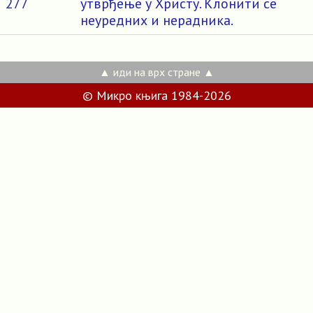
277
утврђење у Христу. Клонити се
неуредних и нерадника.
▲ иди на врх стране ▲
© Микро књига 1984-2026