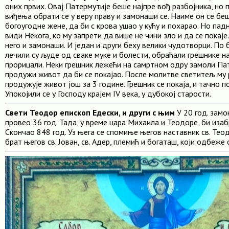
оних првих. Овај Патермутије беше најпре вођ разбојника, но 
виђења обрати се у веру праву и замонаши се. Наиме он се бе
богоугодне жене, да би с крова ушао у кућу и похарао. Но падн
види Некога, ко му запрети да више не чини зло и да се покаје.
него и замонаши. И један и други беху велики чудотворци. По
лечили су људе од сваке муке и болести, обраћали грешнике на
прорицали. Неки грешник лежећи на самртном одру замоли Пат
продужи живот да би се покајао. После молитве светитељ му р
продужује живот још за 3 године. Грешник се покаја, и тачно п
Упокојили се у Господу крајем IV века, у дубокој старости.
Свети Теодор епископ Едески, и други с њим
У 20 год. замо
провео 36 год. Тада, у време цара Михаила и Теодоре, би изабр
Скончао 848 год. Уз њега се спомиње његов наставник св. Теод
брат његов св. Јован, св. Адер, племић и богаташ, који одбеже