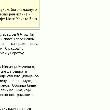
 духом, богонадахнуто
изао реч истине и
је: Моли Христа Бога
тарац од 84 год. би
би спасен промислом
г из огња, праведни суд
ем.“ С радошћу
живи у царству
у Мисирци. Мучени од
 успе да одврати
је узвикну: „Јулијанов
мену на вечне муке,
ијанов.“ Обојица бише
евих војника, који
Чесно пострадаше за
беху различити од