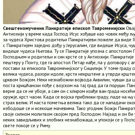
Свештеномученик Панкратије епископ Тавроменијски
Овај
Антиохији у време када Господ Исус хођаше као човек међу љ
за чудеса Христова родитељи Панкратијеви пожеле да виде Г
с Панкратијем заједно дођу у Јерусалим, где видеше Исуса, ч
видеше чудеса Његова. Ту се Панкратије упозна с апостолом 
Господњем и родитељи и син крсте се у Антиохији. Панкратије 
пештеру у Понту, где га апостол Петар нађе, па у договору с
постави за епископа Тавроменијског у Сицилији. У томе граду с
велика чудеса, разори идоле, крсти некрштене а утврди крште
црквом Божјом. Неки незнабожни војвода Аквилин, чувши да 
поста хришћански пође с војском на тај град да га поруши. Па
верне да се не убоје, а сам он с клиром изађе ван града носећ
оружје, крст часни. Када се војска приближи граду, паде на њу 
страх велик. И наста пометња велика тако да се нападачи око
избодоше се и исекоше мачевима. Тако угодник Божји Панкрат
своје силном молитвом својом пред Господом. Најзад и он би
неких завидљивих и злобних незнабожаца, и упокоји се у Гос
свете покоје се у Риму.
Тропар