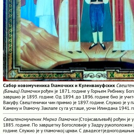
Сабор новомученика Гламочких и Куленвакуфских
Свештен
(Бањац) Гламочки
рођен је 1871. године у Горњем Рибнику. Бог
завршио је 1893. године. Од 1894. до 1896. године био је уч
Вакуфу. Свештенички чин примио је 1897. године. Служио је у
Камену и Гламочу. Заклале су га усташе, уочи Илиндана 1941. г
Свештеномученик Мирко Гламочки
(Стојисављевић) рођен је 
1885. године. По завршетку Богословије у Задру рукоположен 
године. Служио је у гламочкој цркви. С двадесетједногодиш