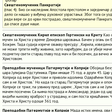
Свештеномученик Панкратије
(глас 4): Био си наследник Апостола престолом и заједничар
дело си нашао у виђењу духовног узрастања: Због тога си узд
ради вере си до крви пострадао, свештеномучениче Панкрати
да спасе душе наше.
Свештеномученик Кирил епископ Гортински на Криту
Као с
мучен за Христа у време Декијева царовања. Бачен у огањ он 
Божјим. Тада судија изрече овакву пресуду: „Кирила, изведено
не може трпети међу живима, зато наређујем, да се убије мач
подметну свети старац главу под мач и би посечен, да вечно 
Христовом.
Преподобни мученици Патермутије и Коприје
Обојица бех
цара Јулијана Одступника. Први имаше 75 год. а други 45. Цар
Коприја од вере Христове и приволи идолима. Одвраћени Копри
сам а не Христов.“ Но када га старац Патермутије укори и опо
Коприје се трже, па узвикну пред царем: „Христов сам а не Јул
мачем посечени. Са њима пострада и Александар, један од цар
видећи њихову храброст у страдању, и сам поста хришћанин. 
Христа и Христу одоше 361 год.
Преподобни Патермутије и Коприје
Мада истих имена, ови 