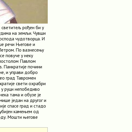
 светитељ рођен би у
удима на земљи. Чувши
оспода чудотворца. И
уше речи Његове и
Петром. По вазнесењу
се повуче у неку
 апостолом Павлом
в. Панкратије почини
не, и управи добро
цео град Тавромен
нкратије свети охрабри
и у руци непобедиво
нека тама и обузе је
мише један на другог и
ије спасе град и стадо
 убијен камењем од
поду. Мошти његове