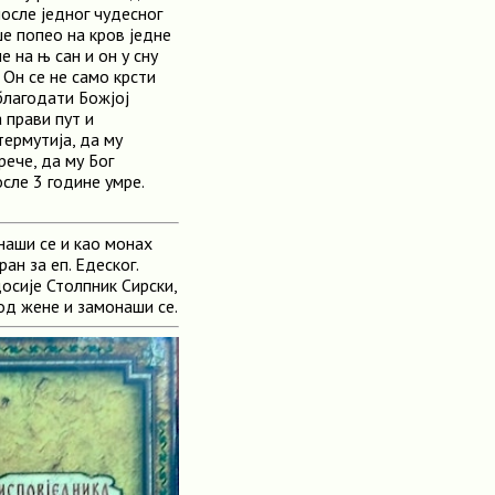
после једног чудесног
ше попео на кров једне
е на њ сан и он у сну
 Он се не само крсти
 благодати Божјој
 прави пут и
ермутија, да му
ече, да му Бог
осле 3 године умре.
наши се и као монах
ан за еп. Едеског.
осије Столпник Сирски,
 од жене и замонаши се.