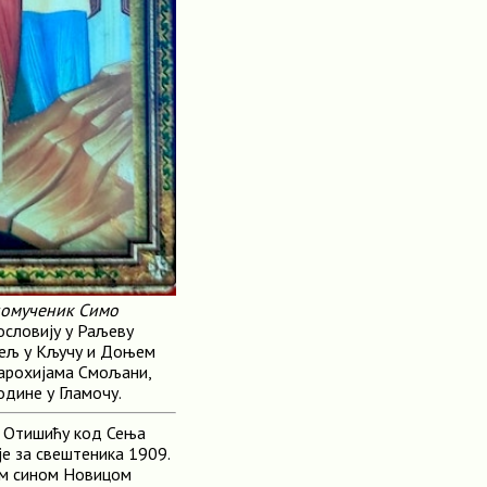
омученик Симо
ословију у Раљеву
итељ у Кључу и Доњем
 парохијама Смољани,
одине у Гламочу.
у Отишићу код Сења
је за свештеника 1909.
њим сином Новицом