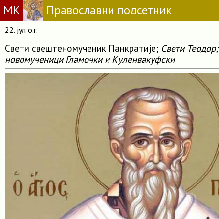
МК
Православни подсетник
22. јул о.г.
Свети свештеномученик Панкратије;
Свети Теодор;
новомученици Гламочки и Куленвакуфски