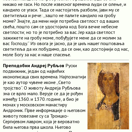
никако не гаси. Но после извесног времена људи се олење, и
кандило се угаси. Тада се настојатељ разболи, јави му се
светитељка и рече: „зашто не палите кандило на гробу
моме? Знајте, да мени није потребна светлост од ваших
свећа, пошто сам се удостојила код Бога вечне небесне
светлости; но то је потребно за вас. Јер када светлост
зажижете на гробу моме, побуђујете мене да се молим за
вас Господу.“ Из овога је јасно, да је циљ нашег поштовања
светитеља да их побудимо, да се они, као достојнији од нас,
моле Богу за нас и наше спасење.
Преподобни Андреј Рубљов
Руски
подвижник, један од највећих
иконописаца свих времена. Најпознатији
је као аутор чувене иконе „Свето
тројство“. О животу Андреја Рубљова
зна се врло мало. Верује се да је рођен
између 1360. и 1370. године, а био је
монах у московском манастиру
Андроник. Прве информације о његовом
животу повезане су са Троицко-
Сергијевом лавром, која је вероватно
била његова прва школа. Његово