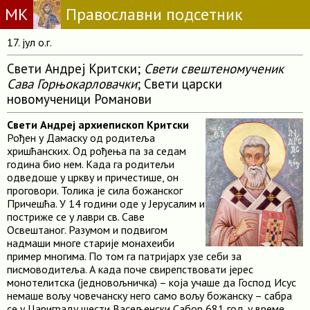
МК
Православни подсетник
17. јул о.г.
Свети Андреј Критски;
Свети свештеномученик
Сава Горњокарловачки
; Свети царски
новомученици Романови
Свети Андреј архиепископ Критски
Рођен у Дамаску од родитеља
хришћанских. Од рођења па за седам
година био нем. Када га родитељи
одведоше у цркву и причестише, он
проговори. Толика је сила божанског
Причешћа. У 14 години оде у Јерусалим и
постриже се у лаври св. Саве
Освештаног. Разумом и подвигом
надмаши многе старије монахеиби
пример многима. По том га патријарх узе себи за
писмоводитеља. А када поче свирепствовати јерес
монотелитска (једновољничка) – која учаше да Господ Исус
немаше вољу човечанску него само вољу божанску – сабра
се у Цариграду шести Васељенски Сабор 681 год. у време