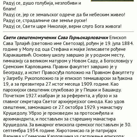
Радуј се, душо голубија, незлобиви и
благи!
Радуј се, јер се земаљског одрече да би небеским живео!
Радуј се, страдалниче све земље руске!
Радуј се, Свети царе Николаје, верни слуго Бога живога!
Свети свештеномученик Сава Горњокарловачки
Епископ
Сава Трлајић (световно име Светозар), рођен је 19. јула 1884.
године у Молу од оца Стефана и мајке Јелисавете рођене
Каракашевић. Основну школу завршио је у родном месту,
гимназију са великом матуром у Новом Саду, а Богословију у
Сремским Карловцима. Правни факултет завршио је у
Београду, а испит Правосуђа положио на Правном факултету
у Загребу. Рукоположио га је епископ темишварски за ђакона
19, а за презвитера 27. истог месеца 1909. године. Као
парохијски свештеник службовао је у Пешки и Башаиду.
Почетком 1927. изабран је за референта, а убрзо и за
главног секретара Светог архијерејског синода. Као удов
свештеник, замонашио се 27. октобра 1929. у манастиру
Крушедолу. Убрзо је произведен за протосинђела и
архимандрита, и постављен за старешину манастира
Крушедола. За викарног епископа сремског постављен је 30.
септембра 1934. године. Хиротонисао га је патријарх
Варнава у Сремским Карловцима уз саслужење епископа: