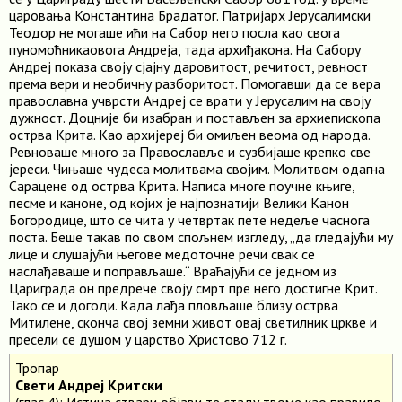
царовања Константина Брадатог. Патријарх Јерусалимски
Теодор не могаше ићи на Сабор него посла као свога
пуномоћникаовога Андреја, тада архиђакона. На Сабору
Андреј показа своју сјајну даровитост, речитост, ревност
према вери и необичну разборитост. Помогавши да се вера
православна учврсти Андреј се врати у Јерусалим на своју
дужност. Доцније би изабран и постављен за архиепископа
острва Крита. Као архијереј би омиљен веома од народа.
Ревноваше много за Православље и сузбијаше крепко све
јереси. Чињаше чудеса молитвама својим. Молитвом одагна
Сарацене од острва Крита. Написа многе поучне књиге,
песме и каноне, од којих је најпознатији Велики Канон
Богородице, што се чита у четвртак пете недеље часнога
поста. Беше такав по свом спољнем изгледу, „да гледајући му
лице и слушајући његове медоточне речи свак се
наслађаваше и поправљаше.“ Враћајући се једном из
Цариграда он предрече своју смрт пре него достигне Крит.
Тако се и догоди. Када лађа пловљаше близу острва
Митилене, сконча свој земни живот овај светилник цркве и
пресели се душом у царство Христово 712 г.
Тропар
Свети Андреј Критски