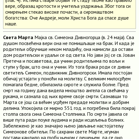
(глас 4): Истина ствари објави те стаду твоме као правило
вере, образац кротости и учитеља уздржања. Због тога си
смирењем стекао високе почасти, а сиромаштвом
богатства: Оче Андреје, моли Христа Бога да спасе душе
наше.
Света Марта
Мајка св. Симеона Дивногорца (в. 24 маја). Сва
душом посвећена вери она не помишљаше на брак. И када је
родитељи обручише неком младићу, она намисли да остави
дом родитељски и удаљи се од света. Но јави јој се св. Јован
Претеча и посаветова, да учини родитељима по вољи и
ступи у брак, што она и учини. Из тога брака роди се дивни
светитељ Симеон, подвижник Дивногорски. Имала постојан
обичај устајати у поноћи на молитву. С великим милосрђем
помагала бедне, обилазила сироте и служила болне. Пред
смрт на годину дана видела мноштво ангела са свећама у
рукама, и сазнала од њих време своје смрти. Сазнавши то
Марта се још са већим усрђем предаде молитви и добрим
делима. Упокојила се мирно 551 год. и погребена била покрај
столпа свога сина Симеона Столпника. По смрти јавила се
више пута ради поуке људима и ради исцељења болних.
Забележено је као значајно њено јављање настојатељу
Симеонове обитељи. По сахрани свете Марте, игуман
постави кандило на гробу њеном с решењем, да се оно