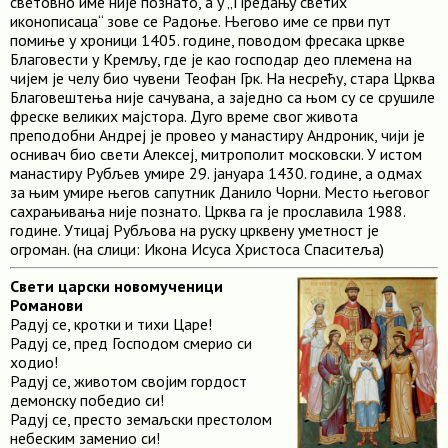
световно име није познато, а у „Предању светих
иконописаца“ зове се Радоње. Његово име се први пут
помиње у хроници 1405. године, поводом фресака цркве
Благовести у Кремљу, где је као господар део племена на
чијем је челу био чувени Теофан Грк. На несрећу, стара Црква
Благовештења није сачувана, а заједно са њом су се срушиле
фреске великих мајстора. Дуго време свог живота
преподобни Андреј је провео у манастиру Андроник, чији је
оснивач био свети Алексеј, митрополит московски. У истом
манастиру Рубљев умире 29. јануара 1430. године, а одмах
за њим умире његов сапутник Данило Чорни. Место његовог
сахрањивања није познато. Црква га је прославила 1988.
године. Утицај Рубљова на руску црквену уметност је
огроман. (на слици: Икона Исуса Христоса Спаситеља)
Свети царски новомученици
Романови
Радуј се, кротки и тихи Царе!
Радуј се, пред Господом смерио си
ходио!
Радуј се, животом својим гордост
демонску победио си!
Радуј се, престо земаљски престолом
небеским заменио си!