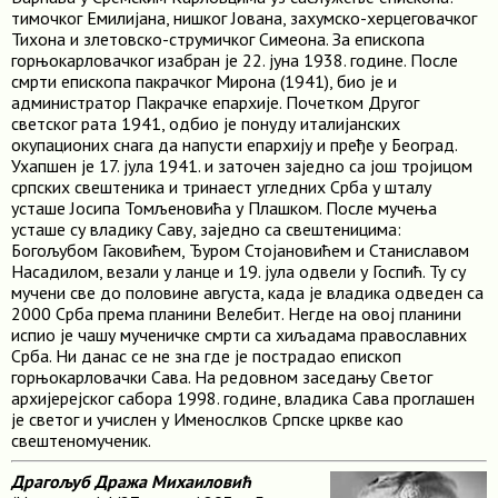
тимочког Емилијана, нишког Јована, захумско-херцеговачког
Тихона и злетовско-струмичког Симеона. За епископа
горњокарловачког изабран је 22. јуна 1938. године. После
смрти епископа пакрачког Мирона (1941), био је и
администратор Пакрачке епархије. Почетком Другог
светског рата 1941, одбио је понуду италијанских
окупационих снага да напусти епархију и пређе у Београд.
Ухапшен је 17. јула 1941. и заточен заједно са још тројицом
српских свештеника и тринаест угледних Срба у шталу
усташе Јосипа Томљеновића у Плашком. После мучења
усташе су владику Саву, заједно са свештеницима:
Богољубом Гаковићем, Ђуром Стојановићем и Станиславом
Насадилом, везали у ланце и 19. јула одвели у Госпић. Ту су
мучени све до половине августа, када је владика одведен са
2000 Срба према планини Велебит. Негде на овој планини
испио је чашу мученичке смрти са хиљадама православних
Срба. Ни данас се не зна где је пострадао епископ
горњокарловачки Сава. На редовном заседању Светог
архијерејског сабора 1998. године, владика Сава проглашен
је светог и учислен у Именослков Српске цркве као
свештеномученик.
Драгољуб Дража Михаиловић