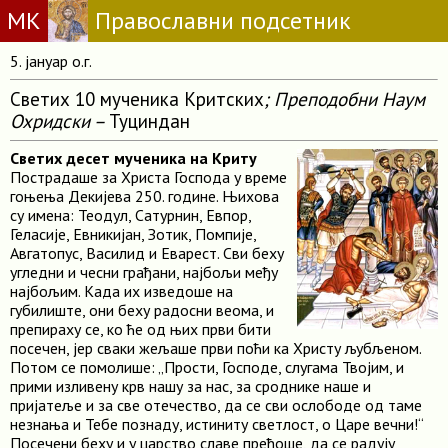
МК
Православни подсетник
5. јануар о.г.
Светих 10 мученика Критских
; Преподобни Наум
Охридски –
Туциндан
Светих десет мученика на Криту
Пострадаше за Христа Господа у време
гоњења Декијева 250. године. Њихова
су имена: Теодул, Сатурнин, Евпор,
Геласије, Евникијан, Зотик, Помпије,
Авгатопус, Василид и Еварест. Сви беху
угледни и чесни грађани, најбољи међу
најбољим. Када их изведоше на
губилиште, они беху радосни веома, и
препираху се, ко ће од њих први бити
посечен, јер сваки жељаше први поћи ка Христу љубљеном.
Потом се помолише: „Прости, Господе, слугама Твојим, и
прими изливену крв нашу за нас, за сроднике наше и
пријатеље и за све отечество, да се сви ослободе од таме
незнања и Тебе познаду, истиниту светлост, о Царе вечни!“
Посечени беху и у царство славе пређоше, да се радују