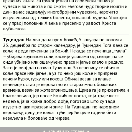
црквених књига, са грчког језика на словенски. Чинио је
чудеса и за живота и по смрти. Његове чудотворне мошти и
дан-данас задивљују многобројним чудесима, нарочито
исцељењима од тешких болести, понаособ лудила. Упокојио
се у првој половини X века и преселио у радост Христа
љубљенога.
Туциндан
На два дана пред Божић, 5. јануара по новом а
23. децембра по старом календару, је Туциндан. Тога дана се
коље и реди печеница за Божић. Некада се печеница „тукла“
– убијала крупицом соли, касније ушицама од секире, па се
онда убијено или ошамућено прасе и јагње клало и редило.
Зато је овај дан назван Туциндан. За печеницу се обично
коље прасе или јагње, а уз то неко још коље и припрема
печену ћурку, гуску или кокош. Обичај везан за клање
печенице остао је вероватно из старих многобожачких
времена, везан за жртвоприношење. Црква га је прихватила и
благословила, јер после Божићног поста, који траје шест
недеља, јача храна добро дође, поготово што су тада
изузетно јаки мразеви и зиме. На Туциндан, по народном
веровању, децу „не ваља“ тући, јер ће целе године бити
неваљала и боловаће од чирева.
▲ иди на врх стране ▲