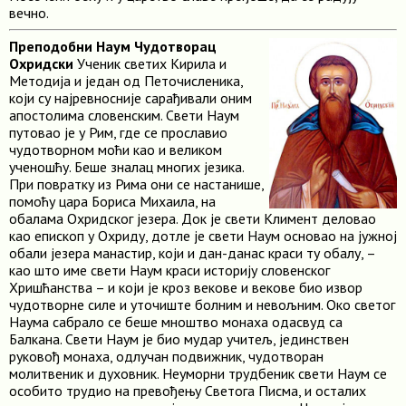
вечно.
Преподобни Наум Чудотворац
Охридски
Ученик светих Кирила и
Методија и један од Петочисленика,
који су најревносније сарађивали оним
апостолима словенским. Свети Наум
путовао је у Рим, где се прославио
чудотворном моћи као и великом
ученошћу. Беше зналац многих језика.
При повратку из Рима они се настанише,
помоћу цара Бориса Михаила, на
обалама Охридског језера. Док је свети Климент деловао
као епископ у Охриду, дотле је свети Наум основао на јужној
обали језера манастир, који и дан-данас краси ту обалу, –
као што име свети Наум краси историју словенског
Хришћанства – и који је кроз векове и векове био извор
чудотворне силе и уточиште болним и невољним. Око светог
Наума сабрало се беше мноштво монаха одасвуд са
Балкана. Свети Наум је био мудар учитељ, јединствен
руковођ монаха, одлучан подвижник, чудотворан
молитвеник и духовник. Неуморни трудбеник свети Наум се
особито трудио на превођењу Светога Писма, и осталих