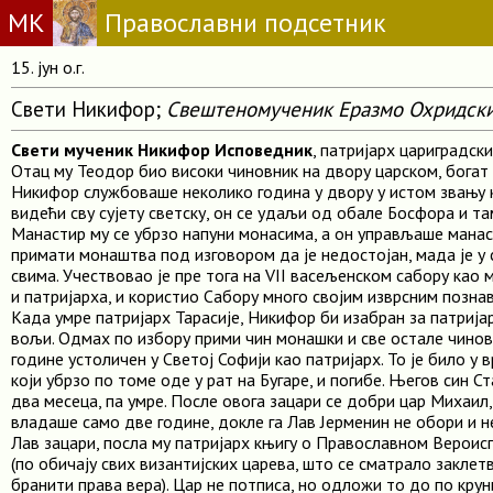
МК
Православни подсетник
15. јун о.г.
Свети Никифор;
Свештеномученик Еразмо Охридск
Свети мученик Никифор Исповедник
, патријарх цариградск
Отац му Теодор био високи чиновник на двору царском, богат 
Никифор службоваше неколико година у двору у истом звању к
видећи сву сујету светску, он се удаљи од обале Босфора и та
Манастир му се убрзо напуни монасима, а он управљаше мана
примати монаштва под изговором да је недостојан, мада је у 
свима. Учествовао је пре тога на VII васељенском сабору као 
и патријарха, и користио Сабору много својим изврсним позн
Када умре патријарх Тарасије, Никифор би изабран за патријар
вољи. Одмах по избору прими чин монашки и све остале чинове
године устоличен у Светој Софији као патријарх. То је било у
који убрзо по томе оде у рат на Бугаре, и погибе. Његов син 
два месеца, па умре. После овога зацари се добри цар Михаил,
владаше само две године, докле га Лав Јерменин не обори и не
Лав зацари, посла му патријарх књигу о Православном Верои
(по обичају свих византијских царева, што се сматрало заклет
бранити права вера). Цар не потписа, но одложи то до по крун