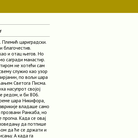
и
и. Племић цариградски.
и благочестив.
ао и отац његов. Но
мо сагради манастир.
стиром не хотећи сам
свему служио као узор
мирјанин, по вољи цара
авањем Светога Писма.
ха насупрот својој
 редом, и би 806.
 време цара Никифора,
Ставрикије владаше само
 прозвани Ранкаба, но
 прогна. Када се овај
споведању да потпише
вом да ће се држати и
исању. А када га