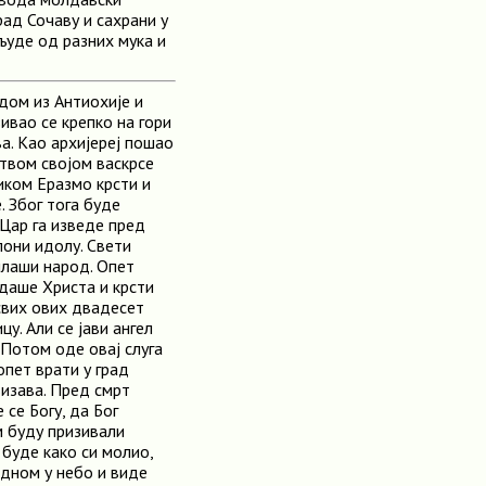
рад Сочаву и сахрани у
људе од разних мука и
дом из Антиохије и
вао се крепко на гори
а. Као архијереј пошао
твом својом васкрсе
ликом Еразмо крсти и
 Због тога буде
 Цар га изведе пред
лони идолу. Свети
плаши народ. Опет
едаше Христа и крсти
свих ових двадесет
у. Али се јави ангел
 Потом оде овај слуга
опет врати у град
визава. Пред смрт
се Богу, да Бог
м буду призивали
 буде како си молио,
едном у небо и виде