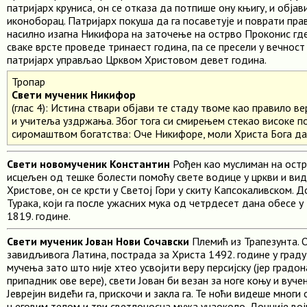
патријарх круниса, он се отказа да потпише ону књигу, и објав
иконоборац. Патријарх покуша да га посаветује и поврати прав
насилно изагна Никифора на заточење на острво Проконис гд
сваке врсте проведе тринаест година, па се пресели у вечност 
патријарх управљао Црквом Христовом девет година.
Тропар
Свети мученик Никифор
(глас 4): Истина ствари објави те стаду твоме као правило в
и учитеља уздржања. Због тога си смирењем стекао високе по
сиромаштвом богатства: Оче Никифоре, моли Христа Бога да
Свети новомученик Константин
Рођен као муслиман на остр
исцељен од тешке болести помоћу свете водице у цркви и вид
Христове, он се крсти у Светој Гори у скиту Капсокаливском. Д
Турака, који га после ужасних мука од четрдесет дана обесе у Ц
1819. године.
Свети мученик Јован Нови Сочавски
Племић из Трапезунта. 
завидљивога Латина, пострада за Христа 1492. године у граду
мучења зато што није хтео усвојити веру персијску (јер градо
припадник ове вере), свети Јован би везан за ноге коњу и вуче
Јеврејин видећи га, прискочи и закла га. Те ноћи видеше многи
његовим телом и три светлоносна мужа унаоколо. Доцније во