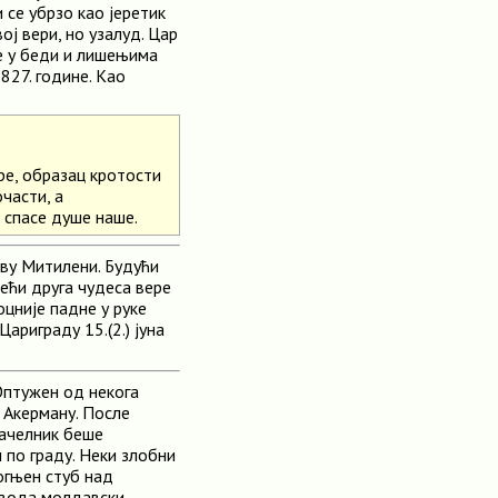
и се убрзо као јеретик
ој вери, но узалуд. Цар
е у беди и лишењима
827. године. Као
ере, образац кротости
части, а
 спасе душе наше.
ву Митилени. Будући
ећи друга чудеса вере
оцније падне у руке
ариграду 15.(2.) јуна
Оптужен од некога
 Акерману. После
начелник беше
н по граду. Неки злобни
 огњен стуб над
јвода молдавски