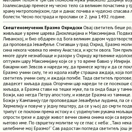
Јоалександар пренесе му чесно тело са великим почастима у г
храму митрополијском, где и данас почива и чудесно спасава 
болести. Чесно пострада и прослави се 2. јуна 1492. године.
Свештеномученик Еразмо Охридски
Овај светитељ беше ро
живљаше у време царева Диоклецијана и Максимијана. Подвизи
Ливанској, и био обдарен од Бога великим даром чудотворств
да проповеда Јеванђеље. Стигавши у град Охрид, Еразмо моли
сина некога човека по имену Анастаса, и крсти овога. Том при
многе друге незнабошце и разори у Охриду жртвенике идолске.
оптужен цару Максимијану који се у то време бавио у Илирији.
бакарни кип Зевсов и нареди му, да принесе жртву и да се пок
Еразмо учини силу, те из идола изађе страшна аждаја, која по
светитељ учини силу, и аждаја погибе. Тада светитељ пропов
двадесет хиљада душа. Огорчени цар нареди те се посекоше 
хиљада, а Еразма стави на тешке муке, па га онда баци у тамниц
Божји, као негда Петру апостолу, и изведе Еразма из тамнице.
Божји у Кампанију где проповедаше Јеванђеље људима, па се 
Хермелију и повуче у једну пештеру, да се у њој до смрти под
трипут се поклони према истоку и с уздигнутим рукама мољаше 
опрости грехе и дарује живот вечни свима онима који са веро
његово име. По свршетку молитве чу се глас с неба: „Тако нека
целебниче мој Еразмо!“ Сав радостан погледа светитељ још ј