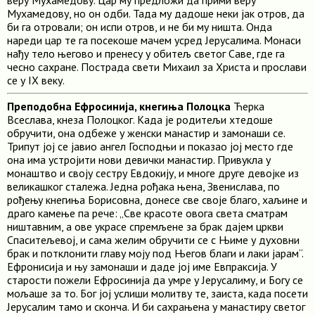
веру Мухамедову. Цар му предложи да прими веру
Мухамедову, но он одби. Тада му дадоше неки јак отров, да
би га отровали; он испи отров, и не би му ништа. Онда
нареди цар те га посекоше мачем усред Јерусалима. Монаси
нађу тело његово и пренесу у обитељ светог Саве, где га
чесно сахране. Пострада свети Михаил за Христа и прослави
се у IX веку.
Преподобна Ефросинија, кнегиња Полоцка
Ћерка
Всеслава, кнеза Полоцког. Када је родитељи хтедоше
обручити, она одбеже у женски манастир и замонаши се.
Трипут јој се јавио ангел Господњи и показао јој место где
она има устројити нови девички манастир. Привукла у
монаштво и своју сестру Евдокију, и многе друге девојке из
великашког сталежа. Једна рођака њена, Звенислава, по
рођењу кнегиња Борисовна, донесе све своје благо, хаљине и
драго камење па рече: „Све красоте овога света сматрам
ништавним, а ове украсе спремљене за брак дајем цркви
Спаситељевој, и сама желим обручити се с Њиме у духовни
брак и потклонити главу моју под Његов благи и лаки јарам“.
Ефронисија и њу замонаши и даде јој име Евпраксија. У
старости пожели Ефросинија да умре у Јерусалиму, и Богу се
мољаше за то. Бог јој услиши молитву те, заиста, када посети
Јерусалим тамо и сконча. И би сахрањена у манастиру светог