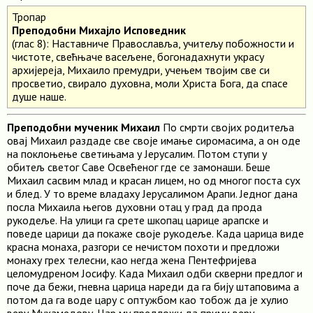
Тропар
Преподобни Михајло Исповедник
(глас 8): Наставниче Православља, учитељу побожности и
чистоте, свећњаче васељене, богонадахнути украсу
архијереја, Михаило премудри, учењем твојим све си
просветио, свирало духовна, моли Христа Бога, да спасе
душе наше.
Преподобни мученик Михаил
По смрти својих родитеља
овај Михаил раздаде све своје имање сиромасима, а он оде
на поклоњење светињама у Јерусалим. Потом ступи у
обитељ светог Саве Освећеног где се замонаши. Беше
Михаил сасвим млад и красан лицем, но од многог поста сух
и блед. У то време владаху Јерусалимом Арапи. Једног дана
посла Михаила његов духовни отац у град да прода
рукодеље. На улици га срете шкопац царице арапске и
поведе царици да покаже своје рукодеље. Када царица виде
красна монаха, разгори се нечистом похоти и предложи
монаху грех телесни, као негда жена Пентефријева
целомудреном Јосифу. Када Михаил одби скверни предлог и
поче да бежи, гневна царица нареди да га бију штаповима а
потом да га воде цару с оптужбом као тобож да је хулио