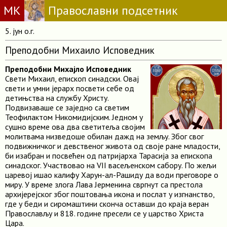
МК
Православни подсетник
5. јун о.г.
Преподобни Михаило Исповедник
Преподобни Михајло Исповедник
Свети Михаил, епископ синадски. Овај
свети и умни јерарх посвети себе од
детињства на службу Христу.
Подвизаваше се заједно са светим
Теофилактом Никомидијским. Једном у
сушно време ова два светитеља својим
молитвама низведоше обилан дажд на земљу. Због свог
подвижничког и девственог живота од своје ране младости,
би изабран и посвећен од патријарха Тарасија за епископа
синадског. Участвовао на VII васељенском сабору. По жељи
царевој ишао калифу Харун-ал-Рашиду да води преговоре о
миру. У време злога Лава Јерменина свргнут са престола
архијерејског због поштовања икона и послат у изгнанство,
где у беди и сиромаштини сконча оставши до краја веран
Православљу и 818. године пресели се у царство Христа
Цара.