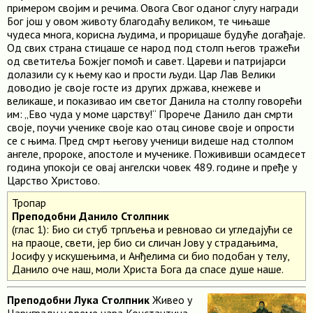
примером својим и речима. Овога Свог оданог слугу награди
Бог још у овом животу благодаћу великом, те чињаше
чудеса многа, корисна људима, и прорицаше будуће догађаје.
Од свих страна стицаше се народ под столп његов тражећи
од светитеља Божјег помоћ и савет. Цареви и патријарси
долазили су к њему као и прости људи. Цар Лав Велики
доводио је своје госте из других држава, кнежеве и
великаше, и показивао им светог Данила на столпу говорећи
им: „Ево чуда у моме царству!“ Прорече Данило дан смрти
своје, поучи ученике своје као отац синове своје и опрости
се с њима. Пред смрт његову ученици видеше над столпом
ангеле, пророке, апостоле и мученике. Пожививши осамдесет
година упокоји се овај ангелски човек 489. године и пређе у
Царство Христово.
Тропар
Преподобни Данило Столпник
(глас 1): Био си стуб трпљења и ревновао си угледајући се
на праоце, свети, јер био си сличан Јову у страдањима,
Јосифу у искушењима, и Анђелима си био подобан у телу,
Данило оче наш, моли Христа Бога да спасе душе наше.
Преподобни Лука Столпник
Живео у