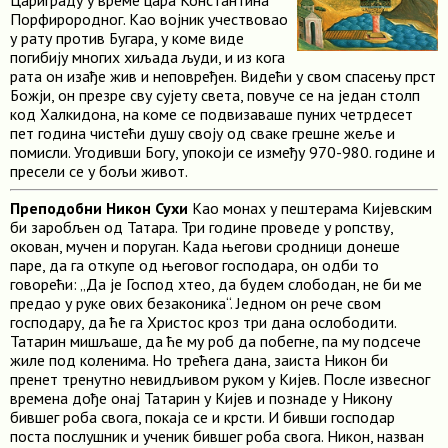
Цариграду у време цара Константина
Порфирородног. Као војник учествовао
у рату против Бугара, у коме виде
погибију многих хиљада људи, и из кога
рата он изађе жив и неповређен. Видећи у свом спасењу прст
Божји, он презре сву сујету света, повуче се на један столп
код Халкидона, на коме се подвизаваше пуних четрдесет
пет година чистећи душу своју од сваке грешне жеље и
помисли. Угодивши Богу, упокоји се између 970-980. године и
пресели се у бољи живот.
Преподобни Никон Сухи
Као монах у пештерама Кијевским
би заробљен од Татара. Три године проведе у ропству,
окован, мучен и поруган. Када његови сродници донеше
паре, да га откупе од његовог господара, он одби то
говорећи: „Да је Господ хтео, да будем слободан, не би ме
предао у руке ових безаконика“. Једном он рече свом
господару, да ће га Христос кроз три дана ослободити.
Татарин мишљаше, да ће му роб да побегне, па му подсече
жиле под коленима. Но трећега дана, заиста Никон би
пренет тренутно невидљивом руком у Кијев. После извесног
времена дође онај Татарин у Кијев и познаде у Никону
бившег роба свога, покаја се и крсти. И бивши господар
поста послушник и ученик бившег роба свога. Никон, назван