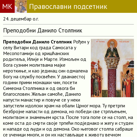
МК
Православни подсетник
24. децембар о.г.
Преподобни Данило Столпник
Преподобни Данило Столпник
Рођен у
селу Витари код града Самосата у
Месопотамији од хришћанских
родитеља, Илије и Марте. Измољен од
Бога сузним молитвама мајке
нероткиње, и као јединац син одмалена
Богу на службу посвећен. У дванаестој
години прими монашки чин, посети
Симеона Столпника и од овога би
благословен. Жељан самоће, Данило
напусти манастир и повуче се у неки
запустели идолски храм на обали Црног мора. Ту претрпи
безбројне напасти од демона, но победи све стрпљењем,
молитвом и знамењем крста. После тога попе се на столп, на
коме оста до смрти своје трпећи подједнако и жегу и студен
и нападе од људи и од демона. Око његовог столпа сабраше
се ученици многи, и он их настављаше к животу вечном