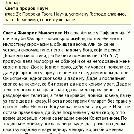
Тропар
Свети пророк Наум
(глас 2): Пророка Твога Наума, успомену Господе славимо,
зато Те молимо, спаси душе наше.
Свети Филарет Милостиви
Из села Амније у Пафлагонији. У
почетку би Филарет човек врло имућан, но делећи много
милостињу сиромасима, обништа веома. Али, он се не
устраши сиромаштине, него с надом у Бога, који је рекао:
„Блажени милостиви, јер ће бити помиловани,“ (Мт 5, 7)
продужи дела милосрђа не обзирући се на негодовања жене
своје и деце. Док је једном орао, дође му човек и пожали се,
да му је цркао во у јарму, те не може с једним волом да оре.
Он испреже једног свог вола и даде му. Даде и последњег
свог коња некоме, ко би позват да иде с коњем у рат. Даде и
теле од последње краве, па кад опази да крава риче за
раздвојеним телетом, а теле за кравом, довика човека, па му
уз теле даде и краву. И оста престарели Филарет без хране у
празној кући. Но он се Богу мољаше и у Бога уздаше. И Бог не
остави праведника, да буде посрамљен у нади својој. У то
време цароваше Ирина са младим сином Константином. По
тадашњем обичају посла царица људе, да траже по целом
царству најбољу и најугледнију девојку, којом би оженила