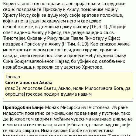
Коринта апостол поздрави старе пријатеље и сатруднике
своје: поздравите Прискилу и Акилу, помоћнике моје у
Христу Исусу који за душу моју своје вратове положише,
којима не ја један захваљујем него и све цркве
незнабожачке, и домашњу цркву њихову (16, 3-4). Доцније
опет видимо Акилу у Ефесу, где делује заједно са св.
Тимотејем. Окован у Риму пише Павле Тимотеју у Ефес:
поздрави Прискилу и Акилу (II Тим. 4, 19). Као епископ Акила
многе крсти и вером просвети, идоле скруши, храмове
сазида, свештенике постави и пронесе међу људима славу
Сина Божјег ваплоћеног. Најзад би убијен од озлобљених
незнабожаца, и пресели се у царство Христово.
Тропар
Свети апостол Акила
(глас 3): Апостоле Свети, Акило, моли Милостивога Бога, да
опроштај грехова подари душама нашим.
Преподобни Елије
Монах Мисирски из IV столећа. Из ране
младости посветио се монашким подвизима у пустињи тако
да је животом својим и моћним чудесима изазивао дивљење
и монаха и световњака, и ако је бегао од славе људске, није
се могао сакрити. Имао велике борбе са прелестима