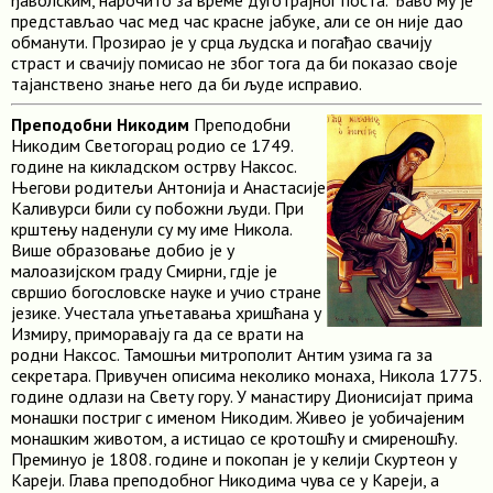
ђаволским, нарочито за време дуготрајног поста. Ђаво му је
представљао час мед час красне јабуке, али се он није дао
обманути. Прозирао је у срца људска и погађао свачију
страст и свачију помисао не због тога да би показао своје
тајанствено знање него да би људе исправио.
Преподобни Никодим
Преподобни
Никодим Светогорац родио се 1749.
године на кикладском острву Наксос.
Његови родитељи Антонија и Анастасије
Каливурси били су побожни људи. При
крштењу наденули су му име Никола.
Више образовање добио је у
малоазијском граду Смирни, гдје је
свршио богословске науке и учио стране
језике. Учестала угњетавања хришћана у
Измиру, приморавају га да се врати на
родни Наксос. Тамошњи митрополит Антим узима га за
секретара. Привучен описима неколико монаха, Никола 1775.
године одлази на Свету гору. У манастиру Дионисијат прима
монашки постриг с именом Никодим. Живео је уобичајеним
монашким животом, а истицао се кротошћу и смиреношћу.
Преминуо је 1808. године и покопан је у келији Скуртеон у
Кареји. Глава преподобног Никодима чува се у Кареји, а