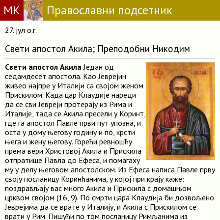
МК
Православни подсетник
27. јул о.г.
Свети апостол Акила; Преподобни Никодим
Свети апостол Акила
Један од
седамдесет апостола. Као Јеврејин
живео најпре у Италији са својом женом
Прискилом. Када цар Клаудије нареди
да се сви Јевреји протерају из Рима и
Италије, тада се Акила пресели у Коринт,
где га апостол Павле први пут упозна, и
оста у дому његову годину и по, крсти
њега и жену његову. Горећи ревношћу
према вери Христовој Акила и Прискила
отпратише Павла до Ефеса, и помагаху
му у делу његовом апостолском. Из Ефеса написа Павле прву
своју посланицу Коринћанима, у којој при крају каже:
поздрављају вас много Акила и Прискила с домашњом
црквом својом (16, 9). По смрти цара Клаудија би дозвољено
Јеврејима да се врате у Италију, и Акила с Прискилом се
врати у Рим. Пишући по том посланицу Римљанима из