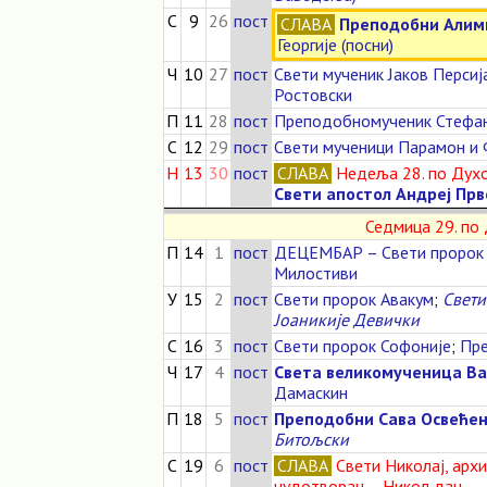
С
9
26
пост
СЛАВА
Преподобни Алимп
Георгије (посни)
Ч
10
27
пост
Свети мученик Јаков Персиј
Ростовски
П
11
28
пост
Преподобномученик Стефа
С
12
29
пост
Свети мученици Парамон и
Н
13
30
пост
СЛАВА
Недеља 28. по Дух
Свети апостол Андреј Прв
Седмица 29. по
П
14
1
пост
ДЕЦЕМБАР – Свети пророк
Милостиви
У
15
2
пост
Свети пророк Авакум
;
Свети
Јоаникије Девички
С
16
3
пост
Свети пророк Софоније
;
Пре
Ч
17
4
пост
Света великомученица В
Дамаскин
П
18
5
пост
Преподобни Сава Освеће
Битољски
С
19
6
пост
СЛАВА
Свети Николај, арх
чудотворац – Никољдан