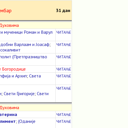
мбар
31 дан
 Духовима
и мученици Роман и Варул
ЧИТАЊЕ
добни Варлаам и Јоасаф
;
ЧИТАЊЕ
сокаливит
аполит (Претпразништво
ЧИТАЊЕ
е Богородице
ЧИТАЊЕ
пфија и Архип
;
Света
ЧИТАЊЕ
ЧИТАЊЕ
и
;
Свети Григорије
;
Свети
 Духовима
катерина
ЧИТАЊЕ
Климент
;
(Оданије
ЧИТАЊЕ