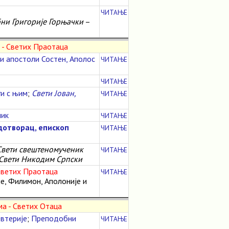
ЧИТАЊЕ
ни Григорије Горњачки
–
 - Светих Праотаца
и апостоли Состен, Аполос
ЧИТАЊЕ
ЧИТАЊЕ
ги с њим
;
Свети Јован,
ЧИТАЊЕ
ник
ЧИТАЊЕ
отворац, епископ
ЧИТАЊЕ
Свети свештеномученик
ЧИТАЊЕ
Свети Никодим Српски
Светих Праотаца
ЧИТАЊЕ
је, Филимон, Аполоније и
а - Светих Отаца
втерије
;
Преподобни
ЧИТАЊЕ