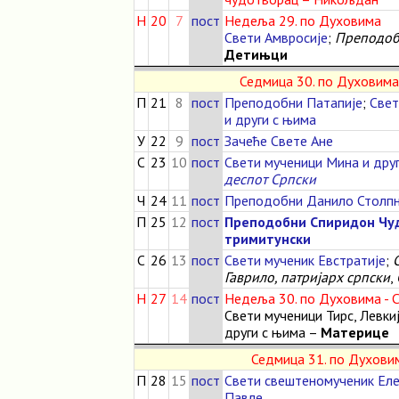
Н
20
7
пост
Недеља 29. по Духовима
Свети Амвросије
;
Преподоб
Детињци
Седмица 30. по Духовима
П
21
8
пост
Преподобни Патапије
;
Свет
и други с њима
У
22
9
пост
Зачеће Свете Ане
С
23
10
пост
Свети мученици Мина и дру
деспот Српски
Ч
24
11
пост
Преподобни Данило Столп
П
25
12
пост
Преподобни Спиридон Чуд
тримитунски
С
26
13
пост
Свети мученик Евстратије
;
Гаврило, патријарх српски
,
Н
27
14
пост
Недеља 30. по Духовима - 
Свети мученици Тирс, Левки
други с њима –
Материце
Седмица 31. по Духовим
П
28
15
пост
Свети свештеномученик Еле
Павле