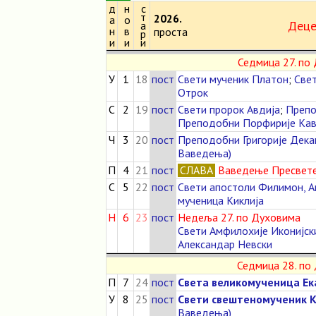
д
н
с
т
2026.
а
о
Деце
а
н
в
проста
р
и
и
и
Седмица 27. по
У
1
18
пост
Свети мученик Платон
;
Свет
Отрок
С
2
19
пост
Свети пророк Авдија
;
Препо
Преподобни Порфирије Кав
Ч
3
20
пост
Преподобни Григорије Дек
Ваведења)
П
4
21
пост
СЛАВА
Ваведење Пресвет
С
5
22
пост
Свети апостоли Филимон, А
мученица Киклија
Н
6
23
пост
Недеља 27. по Духовима
Свети Амфилохије Иконијск
Александар Невски
Седмица 28. по
П
7
24
пост
Света великомученица Е
У
8
25
пост
Свети свештеномученик 
Ваведења)