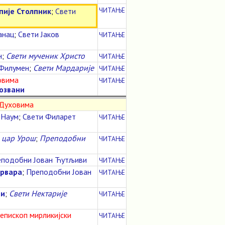
ЧИТАЊЕ
ије Столпник
;
Свети
анац
;
Свети Јаков
ЧИТАЊЕ
н
;
Свети мученик Христо
ЧИТАЊЕ
 Филумен
;
Свети Мардарије
ЧИТАЊЕ
овима
ЧИТАЊЕ
озвани
 Духовима
 Наум
;
Свети Филарет
ЧИТАЊЕ
 цар Урош
;
Преподобни
ЧИТАЊЕ
подобни Јован Ћутљиви
ЧИТАЊЕ
арвара
;
Преподобни Јован
ЧИТАЊЕ
ни
;
Свети Нектарије
ЧИТАЊЕ
иепископ мирликијски
ЧИТАЊЕ