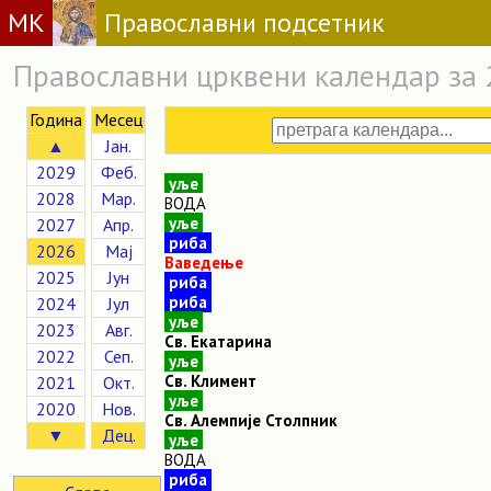
МК
Православни подсетник
Православни црквени календар за 
Година
Месец
▲
Јан.
2029
Феб.
уље
2028
Мар.
ВОДА
уље
2027
Апр.
риба
2026
Мај
Ваведење
2025
Јун
риба
риба
2024
Јул
уље
2023
Авг.
Св. Екатарина
2022
Сеп.
уље
Св. Климент
2021
Окт.
уље
2020
Нов.
Св. Алемпије Столпник
▼
Дец.
уље
ВОДА
риба