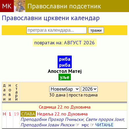
МК
Православни подсетник
Православни црквени календар
повратак на: АВГУСТ 2026
риба
риба
Апостол Матеј
уље
д
н
с
т
а
о
а
н
в
30 дана | проста година
р
и
и
и
Седмица 22. по Духовима
Н
1
19
СЛАВА
Недеља 22. по Духовима
Преподобни Прохор Пчињски
;
Свети пророк Јоил
;
Преподобни Јован Рилски
☞
мрс
☞
ЧИТАЊЕ