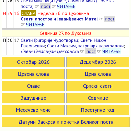
С
28
15
Свети мученици Гурије, Самон и Авив (Почетак
поста)
☞
пост
☞
ЧИТАЊЕ
Н
29
16
СЛАВА
Недеља 26. по Духовима
Свети апостол и јеванђелист Матеј
☞
пост
☞
ЧИТАЊЕ
Седмица 27. по Духовима
П
30
17
Свети Григорије Чудотворац
;
Свети Никон
Радоњешки
;
Свети Максим, патријарх цариградски
;
Свети Севастијан Џексонски
☞
пост
☞
ЧИТАЊЕ
Октобар 2026
Децембар 2026
Црвена слова
Црна слова
Славе
Српски свети
Задушнице
Седмице
Месечеве мене
Преступне год.
Датуми Васкрса и почетка Великог поста