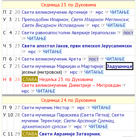
Седмица 23. по Духовима
П
2
20
Свети великомученик Артемије
☞
мрс
☞
ЧИТАЊЕ
У
3
21
Преподобни Иларион
;
Свети Иларион Меглински
;
Свети Висарион Исповедник
☞
мрс
☞
ЧИТАЊЕ
С
4
22
Свети равноапостолни Аверкије Јерапољски
☞
пост
☞
ЧИТАЊЕ
Ч
5
23
Свети апостол Јаков, први епископ Јерусалимски
☞
мрс
☞
ЧИТАЊЕ
П
6
24
Свети великомученик Арета
☞
пост
☞
ЧИТАЊЕ
С
7
25
Свети мученици Маркијан и Мартирије
;
Задушнице
јесење (митровске) ☞
мрс
☞
ЧИТАЊЕ
Н
8
26
СЛАВА
Недеља 23. по Духовима
Свети великомученик Димитрије – Митровдан
☞
мрс
☞
ЧИТАЊЕ
Седмица 24. по Духовима
П
9
27
Свети мученик Нестор
☞
мрс
☞
ЧИТАЊЕ
У
10
28
Света мученица Параскева (Света Петка)
;
Свети
мученик Терентије
;
Свети Арсеније Сремац,
архиепископ српски
☞
мрс
☞
ЧИТАЊЕ
С
11
29
СЛАВА
Свети Аврамије Затворник
;