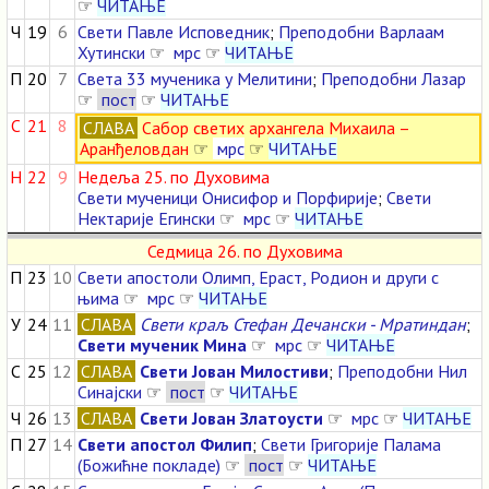
☞
ЧИТАЊЕ
Ч
19
6
Свети Павле Исповедник
;
Преподобни Варлаам
Хутински
☞
мрс
☞
ЧИТАЊЕ
П
20
7
Света 33 мученика у Мелитини
;
Преподобни Лазар
☞
пост
☞
ЧИТАЊЕ
С
21
8
СЛАВА
Сабор светих архангела Михаила –
Аранђеловдан
☞
мрс
☞
ЧИТАЊЕ
Н
22
9
Недеља 25. по Духовима
Свети мученици Онисифор и Порфирије
;
Свети
Нектарије Егински
☞
мрс
☞
ЧИТАЊЕ
Седмица 26. по Духовима
П
23
10
Свети апостоли Олимп, Ераст, Родион и други с
њима
☞
мрс
☞
ЧИТАЊЕ
У
24
11
СЛАВА
Свети краљ Стефан Дечански - Мратиндан
;
Свети мученик Мина
☞
мрс
☞
ЧИТАЊЕ
С
25
12
СЛАВА
Свети Јован Милостиви
;
Преподобни Нил
Синајски
☞
пост
☞
ЧИТАЊЕ
Ч
26
13
СЛАВА
Свети Јован Златоусти
☞
мрс
☞
ЧИТАЊЕ
П
27
14
Свети апостол Филип
;
Свети Григорије Палама
(Божићне покладе)
☞
пост
☞
ЧИТАЊЕ