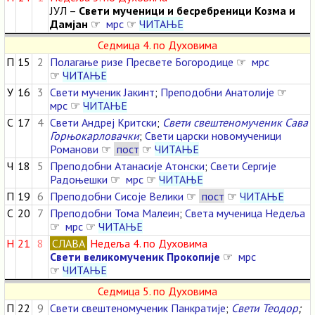
ЈУЛ –
Свети мученици и бесребреници Козма и
Дамјан
☞
мрс
☞
ЧИТАЊЕ
Седмица 4. по Духовима
П
15
2
Полагање ризе Пресвете Богородице
☞
мрс
☞
ЧИТАЊЕ
У
16
3
Свети мученик Јакинт
;
Преподобни Анатолије
☞
мрс
☞
ЧИТАЊЕ
С
17
4
Свети Андреј Критски
;
Свети свештеномученик Сава
Горњокарловачки
;
Свети царски новомученици
Романови
☞
пост
☞
ЧИТАЊЕ
Ч
18
5
Преподобни Атанасије Атонски
;
Свети Сергије
Радоњешки
☞
мрс
☞
ЧИТАЊЕ
П
19
6
Преподобни Сисоје Велики
☞
пост
☞
ЧИТАЊЕ
С
20
7
Преподобни Тома Малеин
;
Света мученица Недеља
☞
мрс
☞
ЧИТАЊЕ
Н
21
8
СЛАВА
Недеља 4. по Духовима
Свети великомученик Прокопије
☞
мрс
☞
ЧИТАЊЕ
Седмица 5. по Духовима
П
22
9
Свети свештеномученик Панкратије
;
Свети Теодор
;