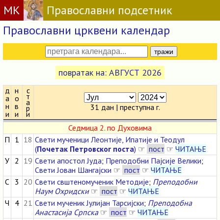
МК
Православни подсетник
Православни црквени календар
повратак на: АВГУСТ 2026
д
н
с
т
а
о
а
н
в
31 дан | преступна г.
р
и
и
и
Седмица 2. по Духовима
П
1
18
Свети мученици Леонтије, Ипатије и Теодул
(
Почетак Петровског поста
)
☞
пост
☞
ЧИТАЊЕ
У
2
19
Свети апостол Јуда
;
Преподобни Пајсије Велики
;
Свети Јован Шангајски
☞
пост
☞
ЧИТАЊЕ
С
3
20
Свети свштеномученик Методије
;
Преподобни
Наум Охридски
☞
пост
☞
ЧИТАЊЕ
Ч
4
21
Свети мученик Јулијан Тарсијски
;
Преподобна
Анастасија Српска
☞
пост
☞
ЧИТАЊЕ