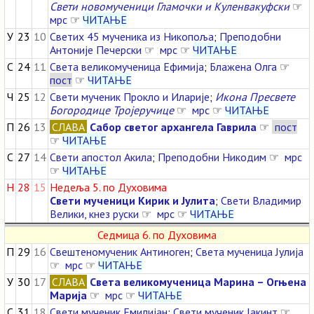
Свети новомученици Гламочки и Куленвакуфски
☞
мрс
☞
ЧИТАЊЕ
У
23
10
Светих 45 мученика из Никопоља
;
Преподобни
Антоније Печерски
☞
мрс
☞
ЧИТАЊЕ
С
24
11
Света великомученица Ефимија
;
Блажена Олга
☞
пост
☞
ЧИТАЊЕ
Ч
25
12
Свети мученик Прокло и Иларије
;
Икона Пресвете
Богородице Тројеручице
☞
мрс
☞
ЧИТАЊЕ
П
26
13
СЛАВА
Сабор светог архангела Гаврила
☞
пост
☞
ЧИТАЊЕ
С
27
14
Свети апостол Акила
;
Преподобни Никодим
☞
мрс
☞
ЧИТАЊЕ
Н
28
15
Недеља 5. по Духовима
Свети мученици Кирик и Јулита
;
Свети Владимир
Велики, кнез руски
☞
мрс
☞
ЧИТАЊЕ
Седмица 6. по Духовима
П
29
16
Свештеномученик Антиноген
;
Света мученица Јулија
☞
мрс
☞
ЧИТАЊЕ
У
30
17
СЛАВА
Света великомученица Марина – Огњена
Марија
☞
мрс
☞
ЧИТАЊЕ
С
31
18
Свети мученик Емилијан
;
Свети мученик Јакинт
☞