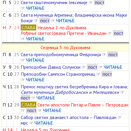
П
5
22
Свети свштеномученик Јевсевије
☞
пост
☞
ЧИТАЊЕ
С
6
23
Света мученица Агрипина
;
Владимирска икона Мајке
Божје
☞
пост
☞
ЧИТАЊЕ
Н
7
24
СЛАВА
Недеља 2. по Духовима
Рођење светог Јована Претече - Ивањдан
☞
пост
☞
ЧИТАЊЕ
Седмица 3. по Духовима
П
8
25
Света преподобномученица Февронија
☞
пост
☞
ЧИТАЊЕ
У
9
26
Преподобни Давид Солунски
☞
пост
☞
ЧИТАЊЕ
С
10
27
Преподобни Сампсон Странопримац
☞
пост
☞
ЧИТАЊЕ
Ч
11
28
Пренос моштију светих бесребреника Кира и Јована
;
Свети мученици Дабробосански и Милешевски
☞
пост
☞
ЧИТАЊЕ
П
12
29
СЛАВА
Свети апостоли Петар и Павле – Петровдан
☞
пост
☞
ЧИТАЊЕ
С
13
30
Сабор светих дванаест апостола – Павловдан
☞
мрс
☞
ЧИТАЊЕ
Н
14
1
Недеља 3. по Духовима