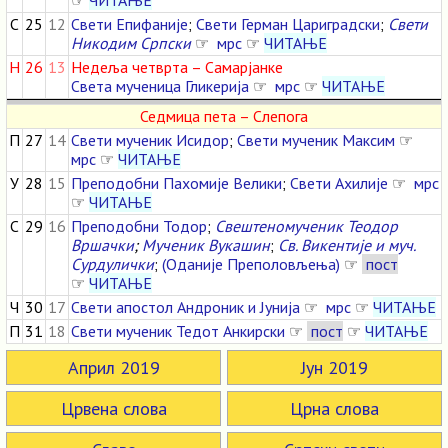
☞
ЧИТАЊЕ
С
25
12
Свети Епифаније
;
Свети Герман Цариградски
;
Свети
Никодим Српски
☞
мрс
☞
ЧИТАЊЕ
Н
26
13
Недеља четврта – Самарјанке
Света мученица Гликерија
☞
мрс
☞
ЧИТАЊЕ
Седмица пета – Слепога
П
27
14
Свети мученик Исидор
;
Свети мученик Максим
☞
мрс
☞
ЧИТАЊЕ
У
28
15
Преподобни Пахомије Велики
;
Свети Ахилије
☞
мрс
☞
ЧИТАЊЕ
С
29
16
Преподобни Тодор
;
Свештеномученик Теодор
Вршачки
;
Мученик Вукашин
;
Св. Викентије и муч.
Сурдулички
;
(Оданије Преполовљења)
☞
пост
☞
ЧИТАЊЕ
Ч
30
17
Свети апостол Андроник и Јунија
☞
мрс
☞
ЧИТАЊЕ
П
31
18
Свети мученик Тедот Анкирски
☞
пост
☞
ЧИТАЊЕ
Април 2019
Јун 2019
Црвена слова
Црна слова