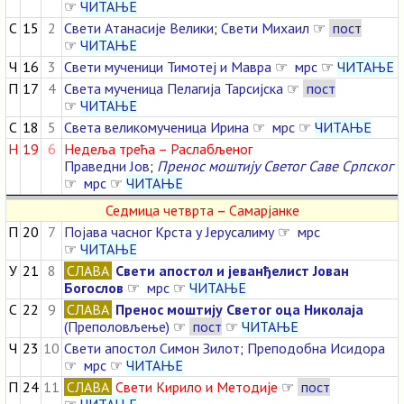
☞
ЧИТАЊЕ
С
15
2
Свети Атанасије Велики
;
Свети Михаил
☞
пост
☞
ЧИТАЊЕ
Ч
16
3
Свети мученици Тимотеј и Мавра
☞
мрс
☞
ЧИТАЊЕ
П
17
4
Света мученица Пелагија Тарсијска
☞
пост
☞
ЧИТАЊЕ
С
18
5
Света великомученица Ирина
☞
мрс
☞
ЧИТАЊЕ
Н
19
6
Недеља трећа – Раслабљеног
Праведни Јов
;
Пренос моштију Светог Саве Српског
☞
мрс
☞
ЧИТАЊЕ
Седмица четврта – Самарјанке
П
20
7
Појава часног Крста у Јерусалиму
☞
мрс
☞
ЧИТАЊЕ
У
21
8
СЛАВА
Свети апостол и јеванђелист Јован
Богослов
☞
мрс
☞
ЧИТАЊЕ
С
22
9
СЛАВА
Пренос моштију Светог оца Николаја
(Преполовљење)
☞
пост
☞
ЧИТАЊЕ
Ч
23
10
Свети апостол Симон Зилот
;
Преподобна Исидора
☞
мрс
☞
ЧИТАЊЕ
П
24
11
СЛАВА
Свети Кирило и Методије
☞
пост