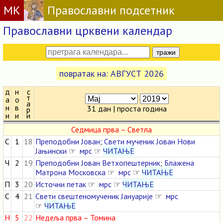
МК
Православни подсетник
Православни црквени календар
повратак на: АВГУСТ 2026
д
н
с
т
а
о
а
н
в
31 дан | проста година
р
и
и
и
Седмица прва – Светла
С
1
18
Преподобни Јован
;
Свети мученик Јован Нови
Јањински
☞
мрс
☞
ЧИТАЊЕ
Ч
2
19
Преподобни Јован Ветхопештерник
;
Блажена
Матрона Московска
☞
мрс
☞
ЧИТАЊЕ
П
3
20
Источни петак
☞
мрс
☞
ЧИТАЊЕ
С
4
21
Свети свештеномученик Јануарије
☞
мрс
☞
ЧИТАЊЕ
Н
5
22
Недеља прва – Томина