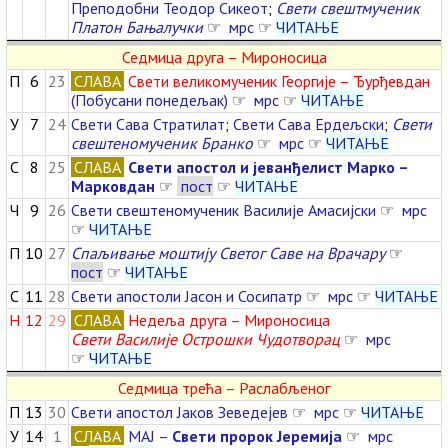
Преподобни Теодор Сикеот
;
Свети свештмученик
Платон Бањалучки
☞
мрс
☞
ЧИТАЊЕ
Седмица друга – Мироносица
П
6
23
СЛАВА
Свети великомученик Георгије – Ђурђевдан
(Побусани понедељак)
☞
мрс
☞
ЧИТАЊЕ
У
7
24
Свети Сава Стратилат
;
Свети Сава Ердељски
;
Свети
свештеномученик Бранко
☞
мрс
☞
ЧИТАЊЕ
С
8
25
СЛАВА
Свети апостол и јеванђелист Марко –
Марковдан
☞
пост
☞
ЧИТАЊЕ
Ч
9
26
Свети свештеномученик Василије Амасијски
☞
мрс
☞
ЧИТАЊЕ
П
10
27
Спаљивање моштију Светог Саве на Врачару
☞
пост
☞
ЧИТАЊЕ
С
11
28
Свети апостоли Јасон и Сосипатр
☞
мрс
☞
ЧИТАЊЕ
Н
12
29
СЛАВА
Недеља друга – Мироносица
Свети Василије Острошки Чудотворац
☞
мрс
☞
ЧИТАЊЕ
Седмица трећа – Раслабљеног
П
13
30
Свети апостол Јаков Зеведејев
☞
мрс
☞
ЧИТАЊЕ
У
14
1
СЛАВА
МАЈ –
Свети пророк Јеремија
☞
мрс