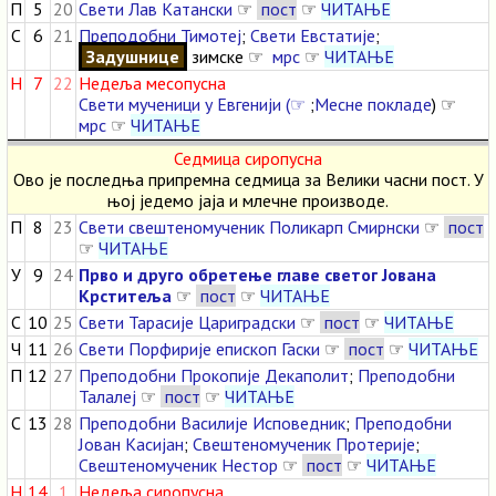
П
5
20
Свети Лав Катански
☞
пост
☞
ЧИТАЊЕ
С
6
21
Преподобни Тимотеј
;
Свети Евстатије
;
Задушнице
зимске ☞
мрс
☞
ЧИТАЊЕ
Н
7
22
Недеља месопусна
Свети мученици у Евгенији (☞
;
Месне покладе
) ☞
мрс
☞
ЧИТАЊЕ
Седмица сиропусна
Ово је последња припремна седмица за Велики часни пост. У
њој једемо јаја и млечне производе.
П
8
23
Свети свештеномученик Поликарп Смирнски
☞
пост
☞
ЧИТАЊЕ
У
9
24
Прво и друго обретење главе светог Јована
Крститеља
☞
пост
☞
ЧИТАЊЕ
С
10
25
Свети Тарасије Цариградски
☞
пост
☞
ЧИТАЊЕ
Ч
11
26
Свети Порфирије епископ Гаски
☞
пост
☞
ЧИТАЊЕ
П
12
27
Преподобни Прокопије Декаполит
;
Преподобни
Талалеј
☞
пост
☞
ЧИТАЊЕ
С
13
28
Преподобни Василије Исповедник
;
Преподобни
Јован Касијан
;
Свештеномученик Протерије
;
Свештеномученик Нестор
☞
пост
☞
ЧИТАЊЕ
Н
14
1
Недеља сиропусна