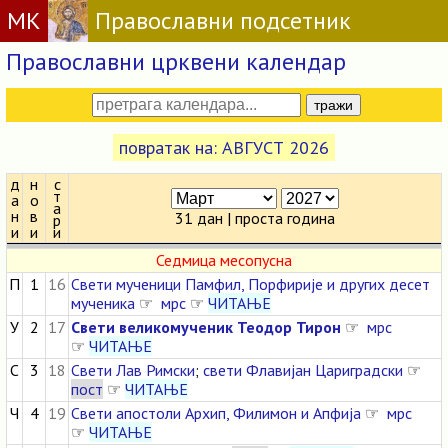
МК
Православни подсетник
Православни црквени календар
повратак на: АВГУСТ 2026
д
н
с
т
а
о
а
н
в
31 дан | проста година
р
и
и
и
Седмица месопусна
П
1
16
Свети мученици Памфил, Порфирије и других десет
мученика
☞
мрс
☞
ЧИТАЊЕ
У
2
17
Свети великомученик Теодор Тирон
☞
мрс
☞
ЧИТАЊЕ
С
3
18
Свети Лав Римски
;
свети Флавијан Цариградски
☞
пост
☞
ЧИТАЊЕ
Ч
4
19
Свети апостоли Архип, Филимон и Апфија
☞
мрс
☞
ЧИТАЊЕ