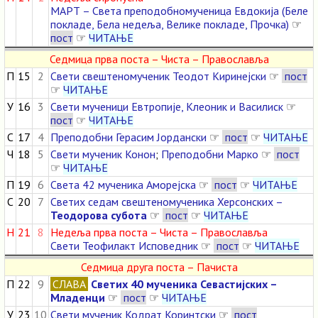
МАРТ – Света преподобномученица Евдокија (Беле
покладе, Бела недеља, Велике покладе, Прочка)
☞
пост
☞
ЧИТАЊЕ
Седмица прва поста – Чиста – Православља
П
15
2
Свети свештеномученик Теодот Киринејски
☞
пост
☞
ЧИТАЊЕ
У
16
3
Свети мученици Евтропије, Клеоник и Василиск
☞
пост
☞
ЧИТАЊЕ
С
17
4
Преподобни Герасим Јордански
☞
пост
☞
ЧИТАЊЕ
Ч
18
5
Свети мученик Конон
;
Преподобни Марко
☞
пост
☞
ЧИТАЊЕ
П
19
6
Света 42 мученика Аморејска
☞
пост
☞
ЧИТАЊЕ
С
20
7
Светих седам свештеномученика Херсонских –
Теодорова субота
☞
пост
☞
ЧИТАЊЕ
Н
21
8
Недеља прва поста – Чиста – Православља
Свети Теофилакт Исповедник
☞
пост
☞
ЧИТАЊЕ
Седмица друга поста – Пачиста
П
22
9
СЛАВА
Светих 40 мученика Севастијских –
Младенци
☞
пост
☞
ЧИТАЊЕ
У
23
10
Свети мученик Кодрат Коринтски
☞
пост