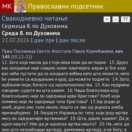
МК
Православни подсетник
Свакодневно читање
+
–
TT
Седмица 8. по Духовима.
Среда 8. по Духовима
22.07.2026
|
дан пре
|
дан после
Прва Посланица Светог Апостола Павла Коринћанима,
зач.
145
(10,12-22)
12. Зато који мисли да стоји нека пази да не падне. 13. Друго
вас искушење није снашло осим човечијега; веран је Бог који
вас неће пустити да се искушате већма него што можете, него
ће учинити са искушењем и крај, да можете поднети. 14. Зато,
љубљени моји, бегајте од идолопоклонства. 15. Као мудрима
говорим; судите ви шта кажем. 16. Чаша благослова коју
благосиљамо није ли заједница крви Христове? Хлеб који
ломимо није ли заједница тела Христова? 17. Јер један је
хлеб, једно смо тело многи, пошто се сви од једнога хлеба
причешћујемо. 18. Гледајте Израиља по телу: који једу жртве
нису ли заједничари жртвеника? 19. Шта, дакле, кажем? Да је
идол нешто? Или да је идолска жртва нешто? 20. Не, него да
оно што незнабошци жртвују, демонима жртвују, а не Богу; а