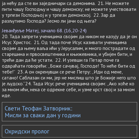
ја нећу да сте ви заједничари са демонима. 21. Не можете
пити чашу Господњу и чашу демонску; не можете учествовати
у трпези Господњој и у трпези демонској. 22. Зар да
разљутимо Господа? Јесмо ли јачи од њега?
Јеванђеље Матеј, зачало 68. (16,20-24)
20. Тада запрети ученицима својим да ником не казују да је он
Исус Христос. 21. Од тада поче Исус казивати ученицима
својим да њему ваља ићи у Јерусалим, и много пострадати од
старешина и првосвештеника и књижевника, и убијен бити, и
трећи дан да ће устати. 22. И узевши га Петар поче га
одвраћати говорећи: „Боже сачувај, Господе! То неће бити од
тебе!” 23. А он окренувши се рече Петру: „Иди од мене,
сатано! Саблазан си ми, јер не мислиш што је Божије него што
је људско.”24. Тада Исус рече ученицима својим: „Ако хоће ко
за мном ићи, нека се одрекне себе, и узме крст свој и за мном
иде.
Свети Теофан Затворник:
Мисли за сваки дан у години
Охридски пролог