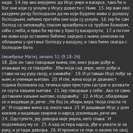
наде. 14. Јер ако верујемо да Исус умре и васкрсе, тако ће и
Бог оне који су уснули у Исусу довести с Њим. 15. Јер вам ово
казујемо речју Господњом да ми који будемо живи о доласку
Господњем, нећемо претећи оне који су уснули. 16. Јер ће сам
Господ са заповешћу, гласом арханђела и са трубом Божијом,
сићи с неба, и прво ће мртви у Христу васкрснути; 17. а потом
ми живи који останемо бићемо заједно с њима узнесени на
облацима у сретање Господу у ваздуху, и тако ћемо свагда с
Господом бити.
Јеванђеље Матеј, зачало 32. (9,18-26)
18. Док он тако говораше њима, гле, кнез један дође и
клањаше му се говорећи: „Кћи моја сад умре; него дођи и
стави на њу руку своју, и оживеће.“ 19. И уставши Исус пође за
њим, и ученици његови. 20. И гле, жена која је дванаест
година боловала од течења крви приступи састраг и дохвати
се скута хаљине његове. 21. Јер говораше у себи: „Ако се само
дотакнем хаљине његове, оздравићу.“ 22. А Исус, обазревши
се и видевши је, рече: „Не бој се, кћери, вера твоја спасла те
је.“ И оздрави жена од онога часa 23. И дошавши Исус у дом
кнежев и видевши свираче и народ ускомешан, рече им:
24. „Одступите, јер девојка није умрла, него спава.“ И
подсмеваху му се. 25. А кад истера народ, уђе и ухвати је за
руку, и устаде девојка. 26. И пронесе се глас о овоме по свој