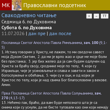
МК
Православни подсетник
Свакодневно читање
+
–
TT
Седмица 6. по Духовима
Субота 6. по Духовима
11.07.2026
|
дан пре
|
дан после
Посланица Светог Апостола Павла Римљанима,
зач. 100
(9,1-
5)
1. Истину говорим у Христу, не лажем, то ми сведочи савест
моја Духом Светим, 2. да ми је врло жао и срце ме моје боли
без престанка; 3. јер бих желео да ја сам будем одлучен од
Христа за браћу своју, сроднике моје по телу, 4. који су
Израиљци, чије је усиновљење и слава и завети и закон и
богослужење и обећања, 5. чији су и оци, и од којих је
Христос по телу, који је над свима Бог благословени у векове.
Амин.
Прва Посланица Светог Апостола Павла Солуњанима,
зач.
270
(4,13-17)
13. Нећемо пак, браћо, да вам буде непознато шта је са
онима који су уснули, да не бисте туговали као они који немају