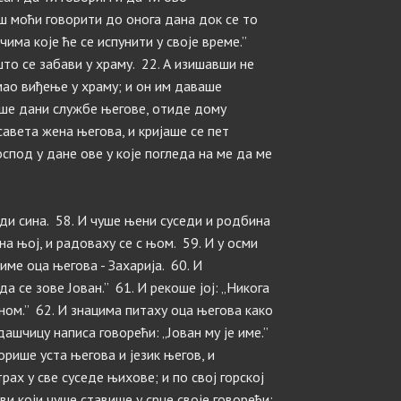
еш моћи говорити до онога дана док се то
има које ће се испунити у своје време.”
што се забави у храму. 22. А изишавши не
мао виђење у храму; и он им даваше
шише дани службе његове, отиде дому
савета жена његова, и кријаше се пет
оспод у дане ове у које погледа на ме да ме
оди сина. 58. И чуше њени суседи и родбина
на њој, и радоваху се с њом. 59. И у осми
ме оца његова - Захарија. 60. И
а се зове Јован.” 61. И рекоше јој: „Никога
ном.” 62. И знацима питаху оца његова како
дашчицу написа говорећи: „Јован му је име.”
орише уста његова и језик његов, и
рах у све суседе њихове; и по свој горској
сви који чуше ставише у срце своје говорећи: