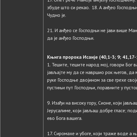
збуде што си рекао. 18. А анђео Господњ
Чудно је.
21. И анђео се Господњи не јави више Ман
да је анђео Господњи.
Књига пророка Исаије (40,1-3; 9; 41,17-1
1. Тешите, тешите народ мој, говори Бог в
јављајте му да се навршио рок његов, да 
руке Господње двојином за све грехе своје.
пустињи пут Господњи, поравните у пусто
9. Изађи на високу гору, Сионе, који јавља
Јерусалиме, који јављаш добре гласе; поди
ево Бога вашега.
17. Сиромахе и убоге, који траже воде а 