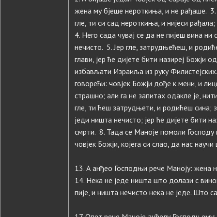
жена му бјеше нероткиња, и не рађаше. 3. 
гле, ти си сад нероткиња, и нијеси рађал
4. Него сада чувај се да не пијеш вина ни
нечисто. 5. Јер гле, затрудњећеш, и родић
глави, јер ће дијете бити назиреј Божји о
избављати Израиља из руку Филистејских.
говорећи: човјек Божји дође к мени, и лиц
страшно; али га не запитах одакле је, нити
гле, ти ћеш затрудњети, и родићеш сина; з
једи ништа нечисто; јер ће дијете бити н
смрти. 8. Тада се Маноје помоли Господу 
човјек Божји, којега си слао, да нас науч
13. А анђео Господњи рече Маноју: жена не
14. Нека не једе ништа што долази с вино
пије, и ништа нечисто нека не једе. Што с
17. Опет рече Маноје анђелу Господњему: 