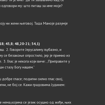
и одговори му: што питаш за име моје?
оју ни жени његовој. Тада Маноје разумје
8; 45,8; 48,20-21; 54,1)
аш. 2. Говорите Јерусалиму љубазно, и
му се безакоње опростило, јер је примио из
 3. Глас је некога који виче: „Приправите у
ши стазу Богу нашем.”
ш добре гласе; подигни силно глас свој,
гни, не бој се. Кажи градовима Јудинем:
ње нема,којима се језик осушио од жеђи, њих