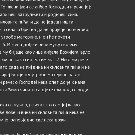
Тој жени јави се анђео Господњи и рече јој:
а; али ћеш затрудњети и родићеш сина.
 силовита пића, и да не једеш ништа
еш сина, и бритва да не пријеђе по његовој
д утробе материне, и он ће почети
 6. И жена дође и рече мужу својему
е му бијаше као лице анђела Божијега, врло
 ми он каза својега имена. 7. Него ми рече:
ато сада не пиј вина ни силовита пића и не
азиреј Божји од утробе материне па до
и рече: о Господе! нека опет дође к нама
и шта ћемо чинити са дјететом, кад се роди.
ка се чува од свега што сам јој казао.
ве лозе, и вина ни силовита пића нека не
ам јој заповједио све нека држи.
како ти је име? да ти захвалимо кад се