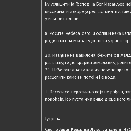
ћу услишити ја Господ, ја Бог Израиљев не
висовима, и изворе усред долина, пустињу
у изворе водене.
8. Росите, небеса, озго, и облаци нека ка
роди спасењем и заједно нека узрасте пра
20. Изађите из Вавилона, бежите од Халдеј
разглашујте до крајева земаљских; реците:
21. Неће ожедњети кад их поведе преко пу
расцепити камен и потећи ће вода.
1. Весели се, нероткињо која не рађаш, зап
порођаја, јер пуста има више дјеце него л
Јутрења
Свето Јеванђеље од Луке, зачало 3, 4 (1,