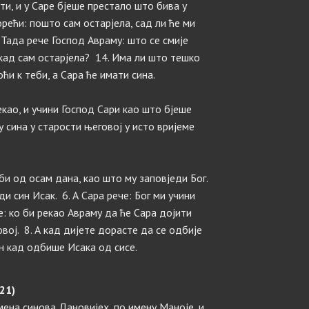
ти, и у Саре бјеше престало што бива у
орећи: пошто сам остарјела, сад ли ће ми
. Тада рече Господ Авраму: што се смије
 кад сам остарјела? 14. Има ли што тешко
ћи к теби, а Сара ће имати сина.
екао, и учини Господ Сари као што бјеше
у сина у старости његовој у исто вријеме
 би од осам дана, као што му заповједи Бог.
ди син Исак. 6. А Сара рече: Бог ми учини
ече: ко би рекао Авраму да ће Сара дојити
вој. 8. А кад дијете дорасте да се одбије
ан кад одбише Исака од сисе.
21)
емена синова Дановијех, по имену Маноје, и