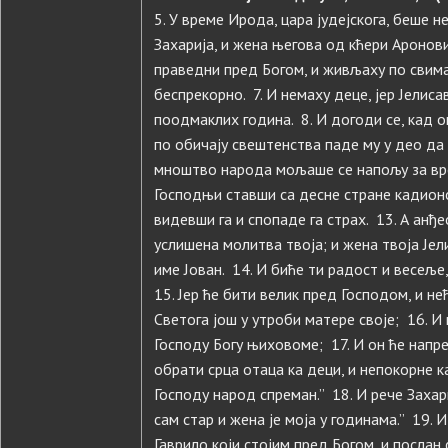
5. У време Ирода, цара јудејскога, беше 
Захарија, и жена његова од кћери Аронови
праведни пред Богом, и живљаху по свим
беспрекорно. 7. И немаху деце, јер Јелис
поодмаклих година. 8. И догоди се, кад 
по обичају свештенства паде му у део да 
мноштво народа мољаше се напољу за вре
Господњи ставши са десне стране кадионо
видевши га и спопаде га страх. 13. А анђео 
услишена молитва твоја; и жена твоја Јел
име Јован. 14. И биће ти радост и весеље
15. Јер ће бити велик пред Господом, и не
Светога још у утроби матере своје; 16. 
Господу Богу њиховоме; 17. И он ће напре
обрати срца отаца ка деци, и непокорне 
Господу народ спреман.” 18. И рече Захари
сам стар и жена је моја у годинама.” 19. И
Гаврило који стојим пред Богом, и послан