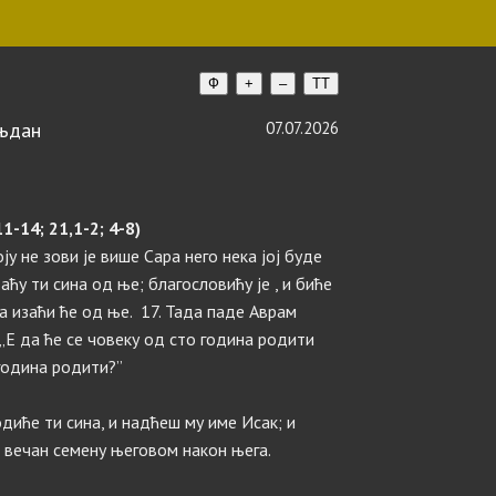
Ф
+
–
TT
ањдан
07.07.2026
1-14; 21,1-2; 4-8)
ју не зови је више Сара него нека јој буде
даћу ти сина од ње; благословићу је , и биће
 изаћи ће од ње. 17. Тада паде Аврам
 „Е да ће се човеку од сто година родити
година родити?”
одиће ти сина, и надћеш му име Исак; и
т вечан семену његовом након њега.