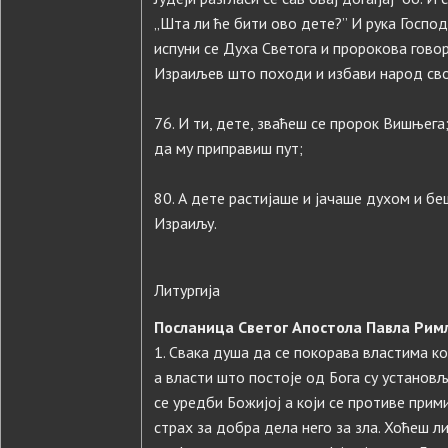
„Шта ли ће бити ово дете?” И рука Господ
испуни се Духа Светога и пророкова говор
Израиљев што походи и избави народ сво
76. И ти, дете, зваћеш се пророк Вишњег
да му приправиш пут;
80. А дете растијаше и јачаше духом и бе
Израиљу.
Литургија
Посланица Светог Апостола Павла Римља
1. Свака душа да се покорава властима кој
а власти што постоје од Бога су установљ
се уредби Божијој а који се противе прими
страх за добра дела него за зла. Хоћеш л