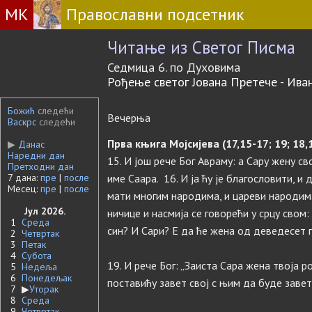
МК
Православни подсетник
Читање из Светог Писма
Седмица 6. по Духовима
Рођење светог Јована Претече - Ив
Божић
следећи
Вечерња
Васкрс
следећи
Прва књига Мојсијева (17,15-17; 19; 18,1
▶
Данас
Наредни дан
15. И још рече Бог Авраму: а Сару жену сво
Претходни дан
7 дана:
пре
|
после
име Саара. 16. И ја ћу је благословити, и 
Месец:
пре
|
после
мати многим народима, и цареви народима
Јул 2026.
ничице и насмија се говорећи у срцу свом:
1
Среда
син? И Сари? Е да ће жена од деведесет 
2
Четвртак
3
Петак
4
Субота
19. И рече Бог: „Заиста Сара жена твоја р
5
Недеља
6
Понедељак
поставићу завет свој с њим да буде заве
7
▶
Уторак
8
Среда
9
Четвртак