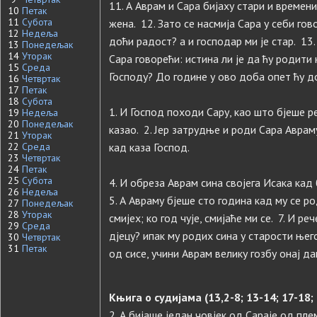
11. А Аврам и Сара бијаху стари и времени
10
Петак
11
Субота
жена. 12. Зато се насмија Сара у себи гов
12
Недеља
доћи радост? а и господар ми је стар. 13
13
Понедељак
14
Уторак
Сара говорећи: истина ли је да ћу родити
15
Среда
Господу? До године у ово доба опет ћу до
16
Четвртак
17
Петак
18
Субота
1. И Господ походи Сару, као што бјеше р
19
Недеља
20
Понедељак
казао. 2. Јер затрудње и роди Сара Аврам
21
Уторак
22
Среда
кад каза Господ.
23
Четвртак
24
Петак
25
Субота
4. И обреза Аврам сина својега Исака кад
26
Недеља
5. А Авраму бјеше сто година кад му се ро
27
Понедељак
28
Уторак
смијех; ко год чује, смијаће ми се. 7. И р
29
Среда
дјецу? ипак му родих сина у старости њего
30
Четвртак
31
Петак
од сисе, учини Аврам велику гозбу онај д
Књига о судијама (13,2-8; 13-14; 17-18; 
2. А бијаше један човјек од Сараје од пл