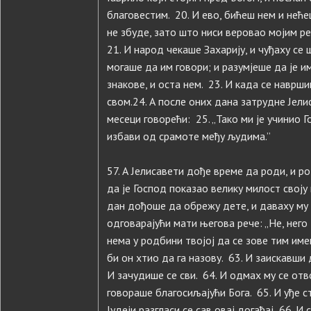
благовестим. 20. И ево, бићеш нем и нећ
не збуде, зато што ниси веровао мојим реч
21. И народ чекаше Захарију, и чуђаху се 
могаше да им говори; и разумјеше да је и
знакове, и оста нем. 23. И када се навр
свом.24. А после оних дана затрудне Јели
месеци говорећи: 25. „Тако ми је учинио Г
избави од срамоте међу људима.”
57. А Јелисавети дође време да роди, и р
да је Господ показао велику милост своју 
дан дођоше да обрежу дете, и даваху му и
одговарајући мати његова рече: „Не, него д
нема у родбини твојој да се зове тим име
би он хтио да га назову. 63. И заискавши 
И зачудише се сви. 64. И одмах му се отв
говораше благосиљајући Бога. 65. И уђе ст
Јудеји разгласи се сав овај догађај 66. И 