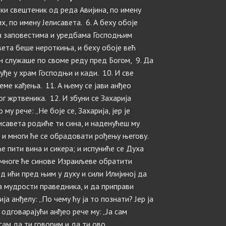
неки свештеник од реда Авијина, по имену
х, по имену Јелисавета. 6. А беху обоје
а заповестима и уредбама Господњим
авета беше нероткиња, и беху обоје већ
он служаше по своме реду пред Богом, 9. Да
уђе у храм Господњи и кади. 10. И све
ме кађења. 11. А њему се јави анђео
г жртвеника. 12. И збуни се Захарија
му рече: „Не боје се, Захарија, јер је
исавета родиће ти сина, и наденућеш му
, и многи ће се обрадовати рођењу његову.
ће пити вина и сикера; и испуниће се Духа
И многе ће синове Израиљеве обратити
д ићи пред њим у духу и сили Илијиној да
ка мудрости праведника, и да приправи
ја анђелу: „По чему ћу ја то познати? Јер ја
 одговарајући анђео рече му: „Ја сам
 сам да ти говорим и да ти ово