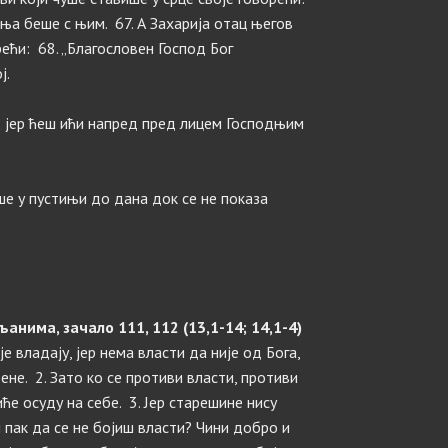
ња беше с њим. 67. А Захарија отац његов
ећи: 68. „Благословен Господ Бог
ј.
а; јер ћеш ићи напред пред лицем Господњим
ше у пустињи до дана док се не показа
нима, зачало 111, 112 (13,1-14; 14,1-4)
е владају, јер нема власти да није од Бога,
ене. 2. Зато ко се противи власти, противи
ће осуду на себе. 3. Јер старешине нису
и пак да се не бојиш власти? Чини добро и