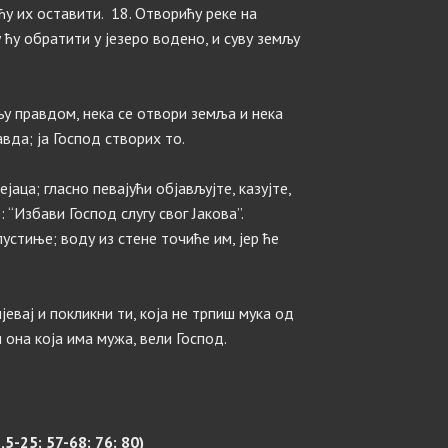
ћу их оставити. 18. Отворићу реке на
 ћу обратити у језеро водено, и суву земљу
пљу правдом, нека се отвори земља и нека
вда; ја Господ створих то.
аца; гласно певајући објављујте, казујте,
 “Избави Господ слугу свог Јакова”.
стиње; воду из стене точиће им, јер ће
јевај и покликни ти, која не трпиш мука од
и она која има мужа, вели Господ.
5-25; 57-68; 76; 80)