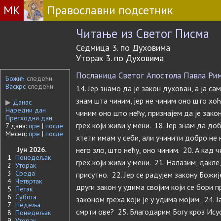
МК
Православни подсетник
Читање из Светог Писма
Седмица 3. по Духовима
Уторак 3. по Духовима
Посланица Светог Апостола Павла Римља
Божић
следећи
Васкрс
следећи
14. Јер знамо да је закон духован, а ја са
знам шта чиним, јер не чиним оно што хоћ
▶
Данас
Наредни дан
чиним оно што нећу, признајем да је закон
Претходни дан
грех који живи у мени. 18. Јер знам да доб
7 дана:
пре
|
после
Месец:
пре
|
после
хтети имам у себи, али учинити добро не н
Јун 2026.
него зло, што нећу, оно чиним. 20. А кад ч
1
Понедељак
грех који живи у мени. 21. Налазим, дакле
2
Уторак
3
Среда
присутно. 22. Јер се радујем закону Божи
4
Четвртак
други закон у удима својим који се бори 
5
Петак
6
Субота
законом греха који је у удима мојим. 24. 
7
Недеља
смрти ове? 25. Благодарим Богу кроз Исус
8
Понедељак
9
Уторак