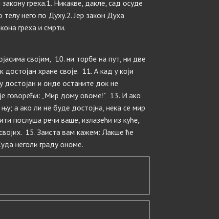
закону греха.1. Никакве, дакле, сад осуде
 телу него по Духу.2. Јер закон Духа
кона греха и смрти.
ојасима својим, 10. ни торбе на пут, ни две
к достојан хране своје. 11. А кад у који
му достојан и онде останите док не
 је говорећи: „Мир дому овоме!” 13. И ако
њу; а ако ли не буде достојна, нека се мир
ити послуша речи ваше, излазећи из куће,
 својих. 15. Заиста вам кажем: Лакше ће
Суда неголи граду ономе.