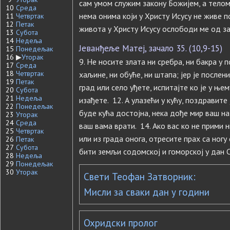
сам умом служим закону Божијем, а телом 
10
Среда
нема онима који у Христу Исусу не живе по
11
Четвртак
12
Петак
живота у Христу Исусу ослободи ме од за
13
Субота
14
Недеља
Јеванђеље Матеј, зачало 35. (10,9-15)
15
Понедељак
16
▶
Уторак
9. Не носите злата ни сребра, ни бакра у п
17
Среда
18
Четвртак
хаљине, ни обуће, ни штапа; јер је послени
19
Петак
град или село уђете, испитајте ко је у ње
20
Субота
21
Недеља
изађете. 12. А улазећи у кућу, поздравите
22
Понедељак
буде кућа достојна, нека дође мир ваш на 
23
Уторак
24
Среда
ваш вама врати. 14. Ако вас ко не прими н
25
Четвртак
или из града онога, отресите прах са ногу
26
Петак
27
Субота
бити земљи содомској и гоморској у дан 
28
Недеља
29
Понедељак
30
Уторак
Свети Теофан Затворник:
Мисли за сваки дан у години
Охридски пролог