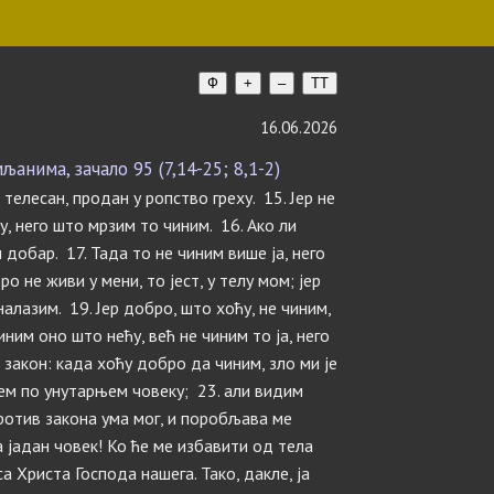
Ф
+
–
TT
16.06.2026
нима, зачало 95 (7,14-25; 8,1-2)
м телесан, продан у ропство греху. 15. Јер не
у, него што мрзим то чиним. 16. Ако ли
 добар. 17. Тада то не чиним више ја, него
ро не живи у мени, то јест, у телу мом; јер
алазим. 19. Јер добро, што хоћу, не чиним,
иним оно што нећу, већ не чиним то ја, него
, закон: када хоћу добро да чиним, зло ми је
јем по унутарњем човеку; 23. али видим
против закона ума мог, и поробљава ме
Ја јадан човек! Ко ће ме избавити од тела
а Христа Господа нашега. Тако, дакле, ја