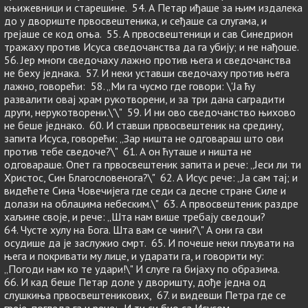
књижевници и старешине. 54. А Петар иђаше за њим издалека
до у двориште првосвештеника, и сеђаше са слугама, и
грејаше се код огња. 55. А првосвештеници и сав Синедрион
тражаху против Исуса сведочанства да га убију; и не нађоше.
56. Јер многи сведочаху лажно против њега и сведочанства
не беху једнака. 57. И неки уставши сведочаху против њега
лажно, говорећи: 58. „Ми га чусмо где говори: \'Ја ћу
развалити овај храм рукотворени, и за три дана саградити
други, нерукотворени.\'\" 59. И ни ово сведочанство њихово
не беше једнако. 60. И ставши првосвештеник на средину,
запита Исуса, говорећи: „Зар ништа не одговараш што ови
против тебе сведоче?\" 61. А он ћуташе и ништа не
одговараше. Опет га првосвештеник запита и рече: „Јеси ли ти
Христос, Син Благословенога?\" 62. А Исус рече: „Ја сам тај; и
видећете Сина Човечијега где седи са десне стране Силе и
долази на облацима небеским.\" 63. А првосвештеник раздре
хаљине своје, и рече: „Шта нам више требају сведоци?
64. Чусте хулу на Бога. Шта вам се чини?\" А они га сви
осудише да је заслужио смрт. 65. И почеше неки пљувати на
њега и покривати му лице, и ударати га, и говорити му:
„Погоди нам ко те удари!\" И слуге га бијаху по образима.
66. И кад беше Петар доле у дворишту, дође једна од
слушкиња првосвештеникових, 67. и видевши Петра где се