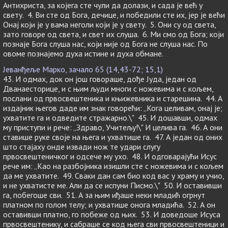
Антихриста, за којега сте чули да долази, и сада је већ у
свету. 4. Ви сте од Бога, дечице, и победили сте их, јер је већи
Онај који је у вама неголи који је у свету. 5. Они су од света,
зато говоре од света, и свет их слуша. 6. Ми смо од Бога; који
познаје Бога слуша нас, који није од Бога не слуша нас. По
овоме познајемо духа истине и духа обмане.
Јеванђеље Марко, зачало 65 (14,43-72; 15,1)
43. И одмах, док он још говораше, дође Јуда, један од
Дванаесторице, и с њим људи многи с ножевима и с кољем,
послани од првосвештеника и књижевника и старешина. 44. А
издајник његов даде им знак говорећи: „Кога целивам, онај је;
ухватите га и одведите стражарно.\" 45. И дошавши, одмах
му приступи и рече: „Здраво, Учитељу!\" И целива га. 46. А они
ставише руке своје на њега и ухватише га. 47. А један од оних
што стајаху онде извади нож те удари слугу
првосвештеничког и одсече му ухо. 48. И одговарајући Исус
рече им: „Као на разбојника изишли сте с ножевима и с кољем
да ме ухватите. 49. Сваки дан сам био код вас у храму и учио,
и не ухватисте ме. Али да се испуни Писмо.\" 50. И оставивши
га, побегоше сви. 51. А за њим иђаше неки младић огрнут
платном по голом телу; и ухватише онога младића. 52. А он
оставивши платно, го побеже од њих. 53. И доведоше Исуса
првосвештенику, и сабраше се код њега сви првосвештеници и