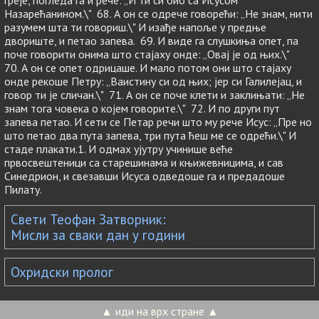
греје, погледа га и рече: „И ти си био са Исусом
Назарећанином.\" 68. А он се одрече говорећи: „Не знам, нити
разумем шта ти говориш.\" И изађе напоље у предње
двориште, и петао запева. 69. И виде га слушкиња опет, па
поче говорити онима што стајаху онде: „Овај је од њих.\"
70. А он се опет одрицаше. И мало потом они што стајаху
онде рекоше Петру: „Ваистину си од њих; јер си Галилејац, и
говор ти је сличан.\" 71. А он се поче клети и заклињати: „Не
знам тога човека о којем говорите.\" 72. И по други пут
запева петао. И сети се Петар речи што му рече Исус: „Пре но
што петао два пута запева, три пута ћеш ме се одрећи.\" И
стаде плакати.1. И одмах ујутру учинише веће
првосвештеници са старешинама и књижевницима, и сав
Синедрион, и свезавши Исуса одведоше га и предадоше
Пилату.
Свети Теофан Затворник:
Мисли за сваки дан у години
Охридски пролог
▲ иди на врх стране ▲