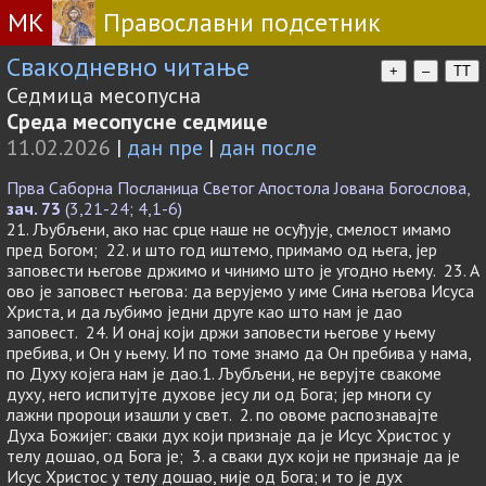
МК
Православни подсетник
Свакодневно читање
+
–
TT
Седмица месопусна
Среда месопусне седмице
11.02.2026
|
дан пре
|
дан после
Прва Саборна Посланица Светог Апостола Јована Богослова,
зач. 73
(3,21-24; 4,1-6)
21. Љубљени, ако нас срце наше не осуђује, смелост имамо
пред Богом; 22. и што год иштемо, примамо од њега, јер
заповести његове држимо и чинимо што је угодно њему. 23. А
ово је заповест његова: да верујемо у име Сина његова Исуса
Христа, и да љубимо једни друге као што нам је дао
заповест. 24. И онај који држи заповести његове у њему
пребива, и Он у њему. И по томе знамо да Он пребива у нама,
по Духу којега нам је дао.1. Љубљени, не верујте свакоме
духу, него испитујте духове јесу ли од Бога; јер многи су
лажни пророци изашли у свет. 2. по овоме распознавајте
Духа Божијег: сваки дух који признаје да је Исус Христос у
телу дошао, од Бога је; 3. а сваки дух који не признаје да је
Исус Христос у телу дошао, није од Бога; и то је дух