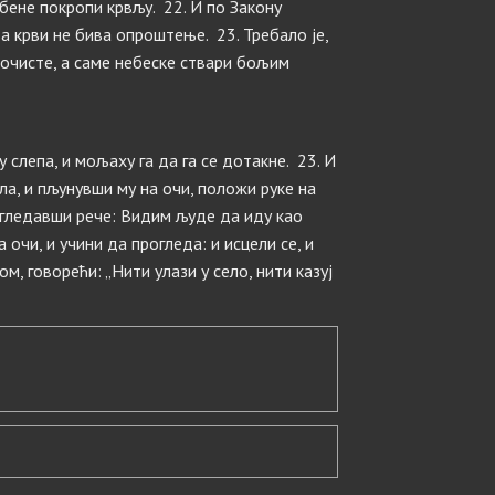
жбене покропи крвљу. 22. И по Закону
а крви не бива опроштење. 23. Требало је,
 очисте, а саме небеске ствари бољим
 слепа, и мољаху га да га се дотакне. 23. И
ела, и пљунувши му на очи, положи руке на
погледавши рече: Видим људе да иду као
 очи, и учини да прогледа: и исцели се, и
м, говорећи: „Нити улази у село, нити казуј