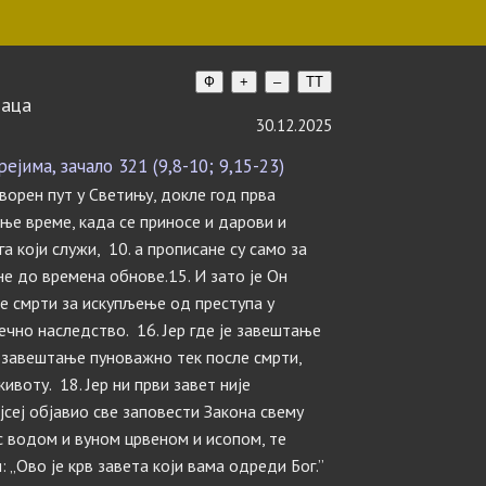
Ф
+
–
TT
таца
30.12.2025
јима, зачало 321 (9,8-10; 9,15-23)
творен пут у Светињу, докле год прва
ашње време, када се приносе и дарови и
а који служи, 10. а прописане су само за
не до времена обнове.15. И зато је Он
е смрти за искупљење од преступа у
ечно наследство. 16. Јер где је завештање
е завештање пуноважно тек после смрти,
ивоту. 18. Јер ни први завет није
ојсеј објавио све заповести Закона свему
 с водом и вуном црвеном и исопом, те
: „Ово је крв завета који вама одреди Бог.”