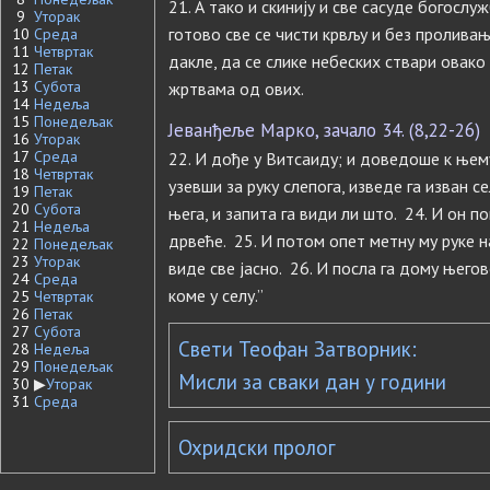
21. А тако и скинију и све сасуде богослу
9
Уторак
готово све се чисти крвљу и без проливањ
10
Среда
11
Четвртак
дакле, да се слике небеских ствари овако
12
Петак
13
Субота
жртвама од ових.
14
Недеља
15
Понедељак
Јеванђеље Марко, зачало 34. (8,22-26)
16
Уторак
17
Среда
22. И дође у Витсаиду; и доведоше к њему
18
Четвртак
узевши за руку слепога, изведе га изван с
19
Петак
20
Субота
њега, и запита га види ли што. 24. И он 
21
Недеља
дрвеће. 25. И потом опет метну му руке на
22
Понедељак
23
Уторак
виде све јасно. 26. И посла га дому његово
24
Среда
коме у селу.”
25
Четвртак
26
Петак
27
Субота
Свети Теофан Затворник:
28
Недеља
29
Понедељак
Мисли за сваки дан у години
30
▶
Уторак
31
Среда
Охридски пролог