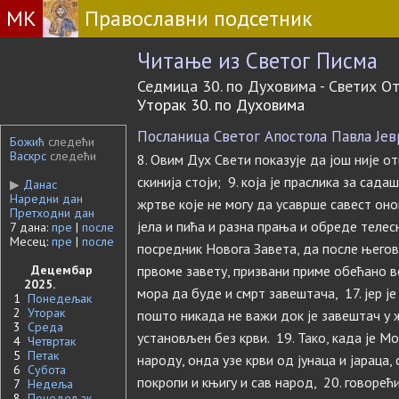
МК
Православни подсетник
Читање из Светог Писма
Седмица 30. по Духовима - Светих О
Уторак 30. по Духовима
Посланица Светог Апостола Павла Јевре
Божић
следећи
Васкрс
следећи
8. Овим Дух Свети показује да још није о
скинија стоји; 9. која је праслика за сад
▶
Данас
Наредни дан
жртве које не могу да усаврше савест оног
Претходни дан
јела и пића и разна прања и обреде телес
7 дана:
пре
|
после
Месец:
пре
|
после
посредник Новога Завета, да после његов
Децембар
првоме завету, призвани приме обећано в
2025.
мора да буде и смрт завештача, 17. јер ј
1
Понедељак
2
Уторак
пошто никада не важи док је завештач у ж
3
Среда
установљен без крви. 19. Тако, када је М
4
Четвртак
5
Петак
народу, онда узе крви од јунаца и јараца,
6
Субота
покропи и књигу и сав народ, 20. говорећи
7
Недеља
8
Понедељак