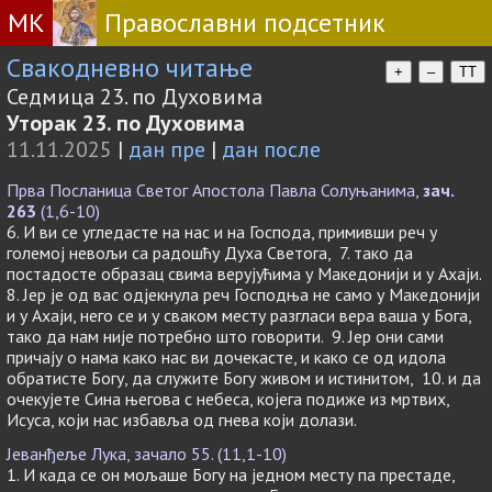
МК
Православни подсетник
Свакодневно читање
+
–
TT
Седмица 23. по Духовима
Уторак 23. по Духовима
11.11.2025
|
дан пре
|
дан после
Прва Посланица Светог Апостола Павла Солуњанима,
зач.
263
(1,6-10)
6. И ви се угледасте на нас и на Господа, примивши реч у
големој невољи са радошћу Духа Светога, 7. тако да
постадосте образац свима верујућима у Македонији и у Ахаји.
8. Јер је од вас одјекнула реч Господња не само у Македонији
и у Ахаји, него се и у сваком месту разгласи вера ваша у Бога,
тако да нам није потребно што говорити. 9. Јер они сами
причају о нама како нас ви дочекасте, и како се од идола
обратисте Богу, да служите Богу живом и истинитом, 10. и да
очекујете Сина његова с небеса, којега подиже из мртвих,
Исуса, који нас избавља од гнева који долази.
Јеванђеље Лука, зачало 55. (11,1-10)
1. И када се он мољаше Богу на једном месту па престаде,