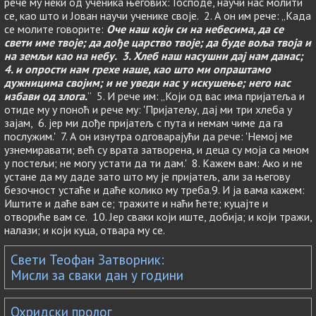
рече му неки од ученика његових: Господе, научи нас молити
се, као што и Јован научи ученике своје. 2. А он им рече: „Када
се молите говорите:
Оче наш који си на небесима, да се
свети име твоје; да дође царство твоје; да буде воља твоја и
на земљи као на небу. 3. Хлеб наш насушни дај нам данас;
4. и опрости нам грехе наше, као што ми опраштамо
дужницима својим; и не уведи нас у искушење; него нас
избави од злога.
” 5. И рече им: „Који од вас има пријатеља и
отиде му у поноћ и рече му: 'Пријатељу, дај ми три хлеба у
зајам, 6. јер ми дође пријатељ с пута и немам чиме да га
послужим.' 7. А он изнутра одговарајући да рече: 'Немој ме
узнемиравати; већ су врата затворена, и деца су моја са мном
у постељи; не могу устати да ти дам.' 8. Кажем вам: Ако и не
устане да му даде зато што му је пријатељ, али за његову
безочност устаће и даће колико му треба.9. И ја вама кажем:
Иштите и даће вам се; тражите и наћи ћете; куцајте и
отвориће вам се. 10. Јер сваки који иште, добија; и који тражи,
налази; и који куца, отвара му се.
Свети Теофан Затворник:
Мисли за сваки дан у години
Охридски пролог