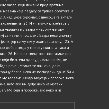
мену Лазар, који лежаше пред вратима
и мрвама које падаху са трпезе богатога; а
22. А кад умре сиромах, однесоше га анђели
ахранише га. 23. И у паклу, налазећи се у
ка Авраама и Лазара у наручју његову.
луј се на ме и пошаљи Лазара нека умочи у
језик; јер се мучим у овоме пламену.” 25. А
мио добра своја у животу своме, а тако и
чиш. 26. И поврх свега тога, постављена је
и који би хтели одовуд к вама прећи, не
Тада рече: „Молим те пак, оче, да га
орицу браће: нека им посведочи да не би и
 му Авраам: „Имају Мојсеја и пророке, нека
ааме, него ако им дође неко из мртвих,
ушају Мојсеја и пророке, ако неко и из