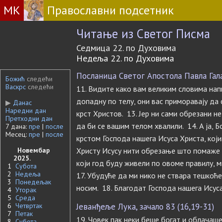
МК
Православни подсетник
Читање из Светог Писма
Седмица 22. по Духовима
Недеља 22. по Духовима
Посланица Светог Апостола Павла Гала
Божић
следећи
Васкрс
следећи
11. Видите како вам великим словима напи
допадну по телу, они вас приморавају да 
▶
Данас
Наредни дан
крст Христов. 13. Јер ни сами обрезани не
Претходни дан
да би се вашим телом хвалили. 14. А ја, 
7 дана:
пре
|
после
Месец:
пре
|
после
крстом Господа нашега Исуса Христа, којим
Новембар
Христу Исусу нити обрезање што помаже н
2025.
који год буду живели по овоме правилу, м
1
Субота
2
Недеља
17. Убудуће да ми нико не ствара тешкоће,
3
Понедељак
носим. 18. Благодат Господа нашега Исус
4
Уторак
5
Среда
6
Четвртак
Јеванђеље Лука, зачало 83 (16,19-31)
7
Петак
19. Човек пак неки беше богат и облачаше 
8
Субота