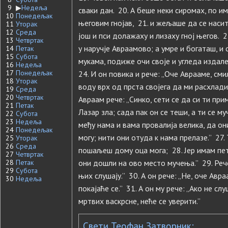
9
▶
Недеља
сваки дан. 20. А беше неки сиромах, по и
10
Понедељак
његовим гнојав, 21. и жељаше да се насит
11
Уторак
12
Среда
још и пси долажаху и лизаху гној његов. 
13
Четвртак
у наручје Авраамово; а умре и богаташ, и с
14
Петак
15
Субота
мукама, подиже очи своје и угледа издале
16
Недеља
17
Понедељак
24. И он повика и рече: „Оче Аврааме, сми
18
Уторак
воду врх од прста својега да ми расхлади 
19
Среда
20
Четвртак
Авраам рече: „Синко, сети се да си ти при
21
Петак
Лазар зла; сада пак он се теши, а ти се му
22
Субота
23
Недеља
међу нама и вама провалија велика, да он
24
Понедељак
могу; нити они отуда к нама прелазе.” 27. 
25
Уторак
26
Среда
пошаљеш дому оца мога; 28. Јер имам пет
27
Четвртак
28
Петак
они дошли на ово место мучења.” 29. Рече
29
Субота
њих слушају.” 30. А он рече: „Не, оче Авр
30
Недеља
покајаће се.” 31. А он му рече: „Ако не сл
мртвих васкрсне, неће се уверити.”
Свети Теофан Затворник: