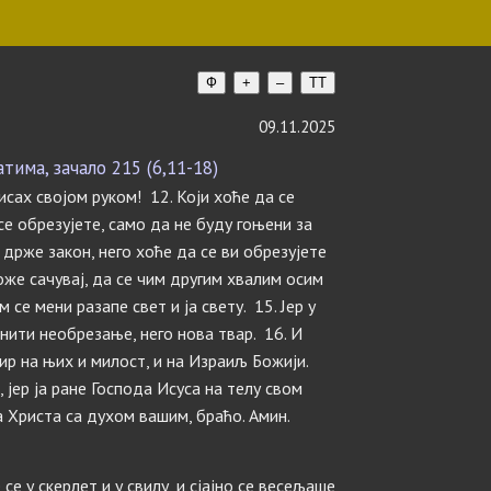
Ф
+
–
TT
09.11.2025
тима, зачало 215 (6,11-18)
сах својом руком! 12. Који хоће да се
се обрезујете, само да не буду гоњени за
 држе закон, него хоће да се ви обрезујете
Боже сачувај, да се чим другим хвалим осим
 се мени разапе свет и ја свету. 15. Јер у
ити необрезање, него нова твар. 16. И
ир на њих и милост, и на Израиљ Божији.
 јер ја ране Господа Исуса на телу свом
а Христа са духом вашим, браћо. Амин.
се у скерлет и у свилу, и сјајно се весељаше