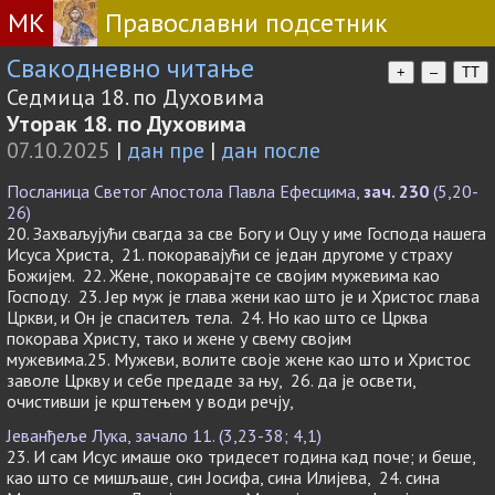
МК
Православни подсетник
Свакодневно читање
+
–
TT
Седмица 18. по Духовима
Уторак 18. по Духовима
07.10.2025
|
дан пре
|
дан после
Посланица Светог Апостола Павла Ефесцима,
зач. 230
(5,20-
26)
20. Захваљујући свагда за све Богу и Оцу у име Господа нашега
Исуса Христа, 21. покоравајући се један другоме у страху
Божијем. 22. Жене, покоравајте се својим мужевима као
Господу. 23. Јер муж је глава жени као што је и Христос глава
Цркви, и Он је спаситељ тела. 24. Но као што се Црква
покорава Христу, тако и жене у свему својим
мужевима.25. Мужеви, волите своје жене као што и Христос
заволе Цркву и себе предаде за њу, 26. да је освети,
очистивши је крштењем у води речју,
Јеванђеље Лука, зачало 11. (3,23-38; 4,1)
23. И сам Исус имаше око тридесет година кад поче; и беше,
као што се мишљаше, син Јосифа, сина Илијева, 24. сина