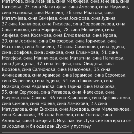
Мататова, сина Левијева, сина Мелхијева, сина Јенејева, сина
Јосифова, 25. сина Мататијева, сина Амосова, сина Наумова,
сина Еслимова, сина Нагејева, 26. сина Маатова, сина
Мататијева, сина Семејева, сина Јосифова, сина Јудина,
27. сина Јоананова, сина Рисајева, сина Зоровавељова, сина
Салатиилова, сина Ниријева, 28. сина Мелхијева, сина
Адијева, сина Косамова, сина Елмодамова, сина Ирова,
29. сина Јосијина, сина Елиезерова, сина Јоримова, сина
Мататова, сина Левијева, 30. сина Симеонова, сина Јудина,
сина Јосифова, сина Јонанова, сина Еликимова, 31. сина
Мелејева, сина Маинанова, сина Мататина, сина Натанова,
сина Давидова, 32. сина Јесејева, сина Овидова, сина
Воозова, сина Салмонова, сина Наасонова, 33. сина
Аминадавова, сина Арамова, сина Јорамова, сина Есромова,
сина Фаресова, сина Јудина, 34. сина Јаковљева, сина
Исакова, сина Авраамова, сина Тарина, сина Нахорова,
35. сина Серухова, сина Рагавова, сина Фалекова, сина
Еверова, сина Салина, 36. сина Каинанова, сина Арфаксадова,
сина Симова, сина Нојева, сина Ламехова, 37. сина
Матусалова, сина Енохова, сина Јаредова, сина Малелеилова,
сина Каинанова, 38. сина Еносова, сина Ситова, сина
Адамова, сина Божијега.1. Исус пак пун Духа Светога врати се
са Јордана, и би одведен Духом у пустињу.