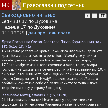
МК
Православни подсетник
Свакодневно читање
+
–
TT
Седмица 17. по Духовима
Недеља 17. по Духовима
05.10.2025
|
дан пре
|
дан после
Друга Посланица Светог Апостола Павла Коринћанима,
зач.
182
(6,16-18; 7,1)
16. И какво јс слагање храма Божијег са идолима? Јер ви сте
храм Бога живога, као што рече Бог: „Уселићу се у њих, и
живећу у њима, и бићу им Бог, и они ће бити мој народ.”
17. Зато изађите из њихове средине и одвојте се, говори
Господ, и не дохватајте се нечистог, и ја ћу вас примити, 18. и
бићу вам отац и ви ћете бити моји синови и кћери, говори
Господ Сведржитељ.1. Имајући, дакле, оваква обећања, о
љубљени, очистимо себе од сваке нечистоте тела и духа,
творећи светињу у страху Божијему.
Јеванђеље Матеј, зачало 62. (15,21-28)
21. И изашавши оданде Исус отиде у крајеве тирске и
сидонске. 22. И гле, жена Хананејка изађе из оних крајева и