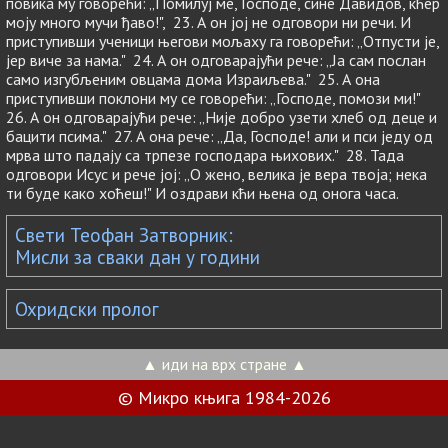
повика му говорећи: „Помилуј ме, Господе, сине Давидов, кћер
моју много мучи ђаво!", 23. А он јој не одговори ни речи. И
приступивши ученици његови мољаху га говорећи: „Отпусти је,
јер виче за нама." 24. А он одговарајући рече: „Ја сам послан
само изгубљеним овцама дома Израиљева." 25. А она
приступивши поклони му се говорећи: „Господе, помози ми!"
26. А он одговарајући рече: „Није добро узети хлеб од деце и
бацити псима." 27. А она рече: „Да, Господе! али и пси једу од
мрва што падају са трпезе господара њихових." 28. Тада
одговори Исус и рече јој: „О жено, велика је вера твоја; нека
ти буде како хоћеш!" И оздрави кћи њена од онога часа.
Свети Теофан Затворник:
Мисли за сваки дан у години
Охридски пролог
▲ иди на врх стране ▲
© Микро књига 1984-2026