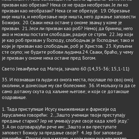
призван као обрезан? Нека се не гради необрезан. Је ли ко
призван као необразан? Нека се не обрезује. 19. Обрезање
није ништа, и необрезање није ништа, него држање заповести
Божијих. 20. Сваки нека остане у ономе звању у коме је
призван. 21. Јеси ли призван као роб? Немој да бринеш, него
ако и можеш постати слободан, радије се стрпи. 22. Јер који
је као роб призван у Господу, слободњак је Господњи; тако и
који је призван као слободњак, роб је Христов. 23. Купљени
сте скупо; не будите робови људима.24. Сваки, браћо, у чему
је призван у ономе нека остане пред Богом.
Свето Јеванђеље од Матеја, зачало 60 (14,35-36; 15,1-11)
35. И познавши га људи из онога места, послаше по свој оној
околини, и донесоше му све болеснике. 36. И мољаху га да се
само дотакну скута од хаљине његове; и који се дотакоше
оздравише.
1. Тада приступише Исусу књижевници и фарисеји од
Јерусалима говорећи: 2. „Зашто ученици твоји преступају
предање старих? Јер не умивају руке своје када хлеб једу.”
3. А он одговарајући рече им: „Зашто и ви преступате
заповест Божију за предање своје? 4. Јер Бог заповеди
говорећи: „Поштуј оца и матер; и који ружи оца или матер