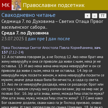
МК
Православни подсетник
Свакодневно читање
+
–
TT
Седмица 7. по Духовима – Светих Отаца Првог
васељенског сабора..
Среда 7. по Духовима
23.07.2025
|
дан пре
|
дан после
Прва Посланица Светог Апостола Павла Коринћанима,
зач.
137
(7,12-24)
12. А осталима говорим ја, а не Господ:12. Ако неки брат има
жену неверујућу и она се приволи да живи с њим, нека је не
оставља. 13. И ако нека жена има мужа неверујућег и он се
приволи да живи с њом, нека га не оставља. 14. Јер се
неверујући муж посвети женом, и жена неверујућа посвети се
мужем; иначе деца ваша била би нечиста, а сада су света.
15. Ако ли се неверујући раздваја, нека се раздвоји; брат или
сестра у таквом случају нису ропски везани; јер на мир нас је
позвао Бог. 16. Јер шта знаш, жено, можда ћеш спасти мужа?
Или шта знаш, мужу, можда ћеш спасти жену? 17. Само како
Бог свакоме додели, сваки како га је Господ призвао, онако
нека живи. И тако заповедам по свима Црквама. 18. Је ли ко