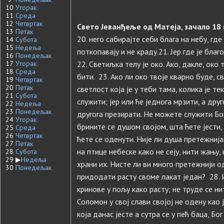
10
Уторак
11
Среда
12
Четвртак
Свето Јеванђеље од Матеја, зачало 18 
13
Петак
20. него сабирајте себи блага на небу, где
14
Субота
15
Недеља
поткопавају и не краду.21. Јер где је благ
16
Понедељак
17
Уторак
22. Светиљка телу је око. Ако, дакле, око
18
Среда
бити. 23. Ако ли око твоје кварно буде, св
19
Четвртак
20
Петак
светлост која је у теби тама, колика је т
21
Субота
служити; јер или ће једнога мрзити, а друг
22
Недеља
23
Понедељак
другога презирати. Не можете служити Бог
24
Уторак
брините се душом својом, шта ћете јести, 
25
Среда
26
Четвртак
ћете се оденути. Није ли душа претежнија
27
Петак
на птице небеске како не сeју, нити жању,
28
Субота
29
▶
Недеља
храни их. Нисте ли ви много претежнији о
30
Понедељак
придодати расту своме лакат један? 28. 
кринове у пољу како расту; не труде се ни
Соломон у свој слави својој не одену као 
која данас јесте а сутра се у пећ баца, Бо