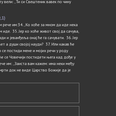
ту вели: „Ти си Свештеник вавек по чину
,1)
 рече им:34. „Ко хоће за мном да иде нека
м иде. 35. Јер ко хоће живот свој да сачува,
ади и јеванђеља онај ће га сачувати. 36. Јер
вет а души својој науди? 37. Или какав ће
о се постиди мене и мојих речи у роду
е се Човечији постидети њега кад дође у
рече им: „Заиста вам кажем: има неки међу
смрти док не виде Царство Божије да је