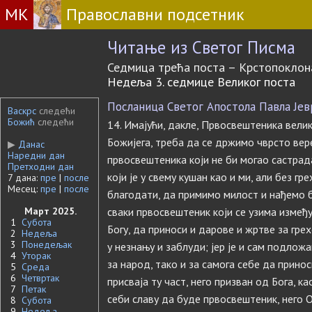
МК
Православни подсетник
Читање из Светог Писма
Седмица трећа поста – Крстопоклон
Недеља 3. седмице Великог поста
Посланица Светог Апостола Павла Јевре
Васкрс
следећи
Божић
следећи
14. Имајући, дакле, Првосвештеника велик
Божијега, треба да се држимо чврсто вер
▶
Данас
Наредни дан
првосвештеника који не би могао састра
Претходни дан
који је у свему кушан као и ми, али без гр
7 дана:
пре
|
после
Месец:
пре
|
после
благодати, да примимо милост и нађемо б
Март 2025.
сваки првосвештеник који се узима измеђ
1
Субота
Богу, да приноси и дарове и жртве за грех
2
Недеља
3
Понедељак
у незнању и заблуди; јер је и сам подложа
4
Уторак
за народ, тако и за самога себе да принос
5
Среда
6
Четвртак
присваја ту част, него призван од Бога, ка
7
Петак
себи славу да буде првосвештеник, него Она
8
Субота
9
Недеља