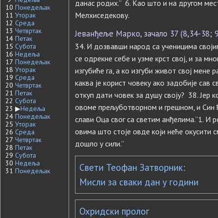
данас родих.” 6. Као што и на другом мес
10
Понедељак
Мелхиседекову.
11
Уторак
12
Среда
13
Четвртак
Јеванђеље Марко, зачало 37 (8,34-38; 9
14
Петак
34. И дозвавши народ са ученицима својим
15
Субота
16
Недеља
се одрекне себе и узме крст свој, и за мно
17
Понедељак
18
Уторак
изгубиће га, а ко изгуби живот свој мене р
19
Среда
каква је корист човеку ако задобије сав с
20
Четвртак
21
Петак
откуп дати човек за душу своју? 38. Јер к
22
Субота
овоме прељуботворном и грешном, и Син ћ
23
▶
Недеља
24
Понедељак
слави Оца свог са светим анђелима.”1. И 
25
Уторак
овима што стоје овде који неће окусити 
26
Среда
27
Четвртак
дошло у сили.”
28
Петак
29
Субота
30
Недеља
Свети Теофан Затворник:
31
Понедељак
Мисли за сваки дан у години
Охридски пролог