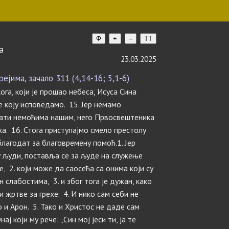
Ф
+
–
TT
а
23.03.2025
јима, зачало 311 (4,14-16; 5,1-6)
ога, који је прошао небеса, Исуса Сина
е коју исповедамо. 15. Јер немамо
дати немоћима нашим, него Првосвештеника
еха. 16. Стога приступајмо смело престолу
лагодат за благовремену помоћ.1. Јер
у људи, поставља се за људе на служење
е, 2. који може да саосећа са онима који су
н слабостима, 3. и због тога је дужан, како
и жртве за грехе. 4. И нико сам себи не
о и Арон. 5. Тако и Христос не даде сам
ј који му рече: „Син мој јеси ти, ја те