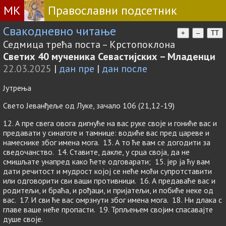
МК
Православни подсетник
Свакодневно читање
+
–
TT
Седмица трећа поста – Крстопоклона
Светих 40 мученика Севастијских – Младенци
22.03.2025
|
дан пре
|
дан после
Јутрења
Свето Јеванђеље од Луке, зачало 106 (21,12-19)
12. А пре свега овога дигнуће на вас руке своје и гониће вас и
предавати у синагоге и тамнице: водиће вас пред цареве и
намеснике због имена мога. 13. А то ће вам се догодити за
сведочанство. 14. Ставите, дакле, у срца своја, да не
смишљате унапред како ћете одговарати; 15. јер ја ћу вам
дати речитост и мудрост којој се неће моћи супротставити
или одговорити сви ваши противници. 16. А предаваће вас и
родитељи, и браћа, и рођаци, и пријатељи, и побиће неке од
вас. 17. И сви ће вас омрзнути због имена мога. 18. Ни длака с
главе ваше неће пропасти. 19. Трпљењем својим спасавајте
душе своје.