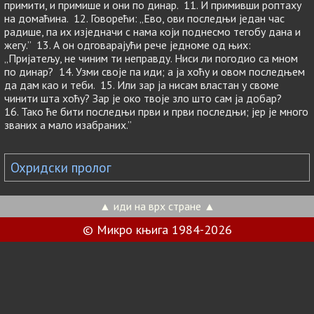
примити, и примише и они по динар. 11. И примивши роптаху
на домаћина. 12. Говорећи: „Ево, ови последњи један час
радише, па их изједначи с нама који поднесмо тегобу дана и
жегу.” 13. А он одговарајући рече једноме од њих:
„Пријатељу, не чиним ти неправду. Ниси ли погодио са мном
по динар? 14. Узми своје па иди; а ја хоћу и овом последњем
да дам као и теби. 15. Или зар ја нисам властан у своме
чинити шта хоћу? Зар је око твоје зло што сам ја добар?
16. Тако ће бити последњи први и први последњи; јер је много
званих а мало изабраних.”
Охридски пролог
▲ иди на врх стране ▲
© Микро књига 1984-2026