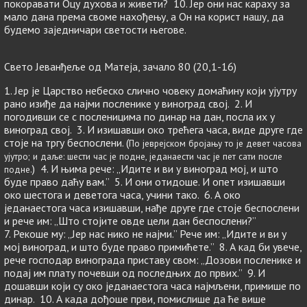
покоравати Оцу духова и живети? 10. Јер они нас караху за
мало дана према своме нахођењу, а Он на корист нашу, да
будемо заједничари светости његове.
Свето Јеванђеље од Матеја, зачало 80 (20,1-16)
1. Јер је Царство небеско слично човеку домаћину који ујутру
рано изиђе да најми посленике у виноград свој. 2. И
погодивши се с посленицима по динар на дан, посла их у
виноград свој. 3. И изишавши око трећега часа, виде друге где
стоје на тргу беспослени. (
По јеврејском бројању то је девет часова
ујутро; и даље: шести час је подне, једанаести час је пет сати после
) 4. И њима рече: „Идите и ви у виноград мој, и што
подне.
буде право даћу вам.” 5. И они отидоше. И опет изишавши
око шестога и деветога часа, учини тако. 6. А око
једанаестога часа изишавши, нађе друге где стоје беспослени
и рече им: „Што стојите овде цели дан беспослени?”
7. Рекоше му: „Јер нас нико не најми.” Рече им: „Идите и ви у
мој виноград, и што буде право примићете.” 8. А кад би увече,
рече господар винограда приставу свом: „Дозови посленике и
подај им плату почевши од последњих до првих.” 9. И
дошавши који су око једанаестога часа најмљени, примише по
динар. 10. А када дођоше први, помислише да ће више