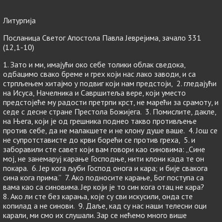
Литургија
Посланица Светог Апостола Павла Јеврејима, зачало 331
(12,1-10)
1. Зато и ми, имајући око себе толики облак сведока,
одбацимо свако бреме и грех који нас лако заводи, и са
стрпљењем хитајмо у подвиг који нам предстоји, 2. гледајући
на Исуса, Начелника и Савршитеља вере, који уместо
предстојеће му радости претрпи крст, не марећи за срамоту, и
седе с десне стране Престола Божијега. 3. Помислите, дакле,
на Њега, који је од грешника поднео такво противљење
против себе, да не малакшете и не клону душе ваше. 4. Још се
не супротстависте до крви борећи се против греха, 5. и
заборавили сте савет који вам говори као синовима: „Сине
мој, не занемаруј карање Господње, нити клони када те он
покара. 6. Јер кога љуби Господ онога и кара; и бије свакога
сина кога прима.” 7. Ако подносите карање, Бог поступа са
вама као са синовима. Јер који је то син кога отац не кара?
8. Ако ли сте без карања, које су сви искусили, онда сте
копилад а не синови. 9. Даље, кад су нас наши телесни оци
карали, ми смо их слушали. Зар се нећемо много више