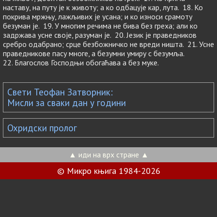
наставу, на путу је к животу; а ко одбацује кар, лута. 18. Ко
покрива мржњу, лажљивих је усана; и ко износи срамоту
безуман је. 19. У многим речима не бива без греха; али ко
задржава усне своје, разуман је. 20. Језик је праведников
сребро одабрано; срце безбожничко не вреди ништа. 21. Усне
праведникове пасу многе, а безумни умиру с безумља.
22. Благослов Господњи обогаћава а без муке.
Свети Теофан Затворник:
Мисли за сваки дан у години
Охридски пролог
▲ иди на врх стране ▲
© Микро књига 1984-2026