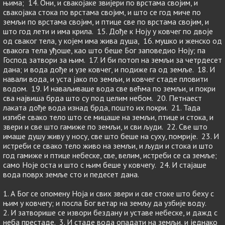
њима; 14. Они, и свакојаке звијери по врстама својим, и
свакојака стока по врстама својим, и што се год миче по
земљи по врстама својим, и птице све по врстама својим, и
што год лети и има крила. 15. Дође к Ноју у ковчег по двоје
од сваког тела, у којем има жива душа, 16. мушко и женско од
свакога тела уђоше, као што беше Бог заповедио Ноју; па
Господ затвори за њим. 17. И би потоп на земљи за четрдесет
дана; и вода дође и узе ковчег, и подиже га од земље. 18. И
навали вода, и уста јако по земљи, и ковчег стаде пловити
водом. 19. И наваљиваше вода све већма по земљи, и покри
сва највиша брда што су под целим небом. 20. Петнаест
лаката дође вода изнад брда, пошто их покри. 21. Тада
изгибе свако тело што се мицаше на земљи, птице и стока, и
звери и све што гамиже по земљи, и сви људи. 22. Све што
имаше душу живу у носу, све што беше на суху, помрије. 23. И
истреби се свако тело живо на земљи, и људи и стока и што
год гамиже и птице небеске, све, велим, истреби се са земље;
само Ноје оста и што с њим беше у ковчегу. 24. И стајаше
вода поврх земље сто и педесет дана.
1. А Бог се опомену Ноја и свих звери и све стоке што беху с
њим у ковчегу; и посла Бог ветар на земљу да узбије воду.
2. И затворише се извори бездану и уставе небеске, и дажд с
неба престаде. 3. И стаде вода опадати на земљи, и једнако