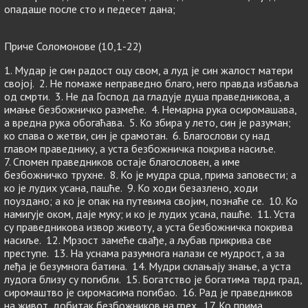
опадаше после сто и педесет дана;
Приче Соломонове (10,1-22)
1. Мудар је син радост оцу свом, а луд је син жалост матери
својој. 2. Не помаже неправедно благо, него правда избавља
од смрти. 3. Не да Господ да гладује душа праведникова, а
имање безбожничко размеће. 4. Немарна рука осиромашава,
а вредна рука обогаћава. 5. Ко збира у лето, син је разуман;
ко спава о жетви, син је срамотан. 6. Благослови су над
главом праведнику, а уста безбожничка покрива насиље.
7. Спомен праведников остаје благословен, а име
безбожничко трухне. 8. Ко је мудра срца, прима заповести; а
ко је лудих усана, пашће. 9. Ко ходи безазлено, ходи
поуздано; а ко је опак на путевима својим, познаће се. 10. Ко
намигује оком, даје муку; и ко је лудих усана, пашће. 11. Уста
су праведникова извор животу, а уста безбожничка покрива
насиље. 12. Мрзост замеће свађе, а љубав прикрива све
преступе. 13. На уснама разумнога налази се мудрост, а за
леђа је безумнога батина. 14. Мудри склањају знање, а уста
лудога близу су погибли. 15. Богатство је богатима тврд град,
сиромаштво је сиромасима погибао. 16. Рад је праведников
на живот, добитак безбожников на грех. 17. Ко прима