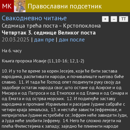
МК
Православни подсетник
Свакодневно читање
+
–
TT
Седмица трећа поста – Крстопоклона
Четвртак 3. седмице Великог поста
20.03.2025
|
дан пре
|
дан после
На 6. часу
Књига пророка Исаије (11,10-16; 12,1-2)
10. И у то ће време за корен Јесејев, који ће бити застава
народима, распитивати народи, и почивалиште његово биће
славно. 11. И тада ће Господ опет подигнути руку своју да
задобије остатак народа свог, што остане од Асирске и од
Мисира и од Патроса и од Етиопске и од Елама и од Сенара и
од Емата и од острва морских. 12. И подигнуће заставу
народима и прогнане Израиљеве и расејане Јудине сабраће с
четири краја земаљска, 13. и нестаће зависти Јефремове, и
непријатељи Јудини истребиће се; Јефрем неће завидети Јуди,
а Јуда неће злобити Јефрему. 14. Него ће сложно лејети на
плећа Филистејима к западу; заједно ће плиенити народе