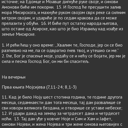
источне; на Едомце и Моавце дигнуће руке своје, и синови
Амонови биће им покорни. 15. И Господ ће пресушити залив
мора Мисирскога, и махнуће руком својом сврх реке са силним
ветром својим, и удариће је по седам кракова да се може
прелазити у обући. 16. И биће пут остатку народа његова,
што остане од Асирске, као што је био Израиљу кад изађе из
земље Мисирске.
1. И рећи ћеш у оно време: „Хвалим те, Господе, јер си се био
разгневио на ме, па се одвратио гнев твој, и утешио си ме.”
2. Гле, Бог је спасење моје, уздаћу се и нећу се бојати, јер ми је
сила и песма Господ Бог, он ми би спаситељ.
На вечерњи
Прва књига Мојсијева (7,11-24; 8,1-3)
11. Кад је било Ноју шест стотина година, те године другога
месеца, седамнаести дан тога месеца, тај дан развалише се
сви извори великога бездана, и отворише се уставе небеске;
12. И удари дажд на земљу за четрдесет дана и четрдесет
ноћи. 13. Тај дан уђе у ковчег Ноје и Сим и Хам и Јафет,
синови Нојеви, и жена Нојева и три жене синова његовијех с