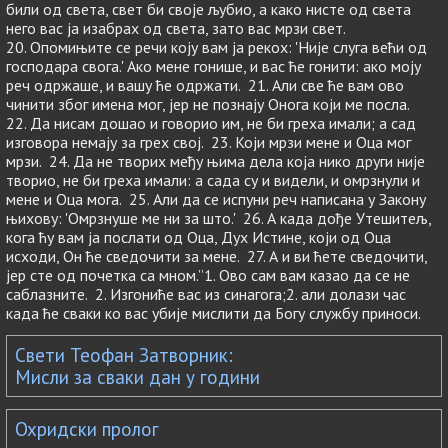
били од света, свет би своје љубио, а како нисте од света
него вас ја изабрах од света, зато вас мрзи свет.
20. Опомињите се речи коју вам ја рекох: 'Није слуга већи од
господара свога.' Ако мене гонише, и вас ће гонити: ако моју
реч одржаше, и вашу ће одржати. 21. Али све ће вам ово
чинити због имена мог, јер не познају Онога који ме посла.
22. Да нисам дошао и говорио им, не би греха имали; а сад
изговора немају за грех свој. 23. Који мрзи мене и Оца мог
мрзи. 24. Да не творих међу њима дела која нико други није
творио, не би греха имали: а сада су и видели, и омрзнули и
мене и Оца мога. 25. Али да се испуни реч написана у Закону
њихову: 'Омрзнуше ме ни за што.' 26. А када дође Утешитељ,
кога ћу вам ја послати од Оца, Дух Истине, који од Оца
исходи, Он ће сведочити за мене. 27. А и ви ћете сведочити,
јер сте од почетка са мном.”1. Ово сам вам казао да се не
саблазните. 2. Изгониће вас из синагога;2. али долази час
када ће сваки ко вас убије мислити да Богу службу приноси.
Свети Теофан Затворник:
Мисли за сваки дан у години
Охридски пролог