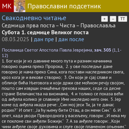
МК
Православни подсетник
Свакодневно читање
+
–
TT
Седмица прва поста – Чиста – Православља
Субота 1. седмице Великог поста
08.03.2025
|
дан пре
|
дан после
Посланица Светог Апостола Павла Јеврејима,
зач. 303
(1,1-
12)
1. Бог који је из давнине много пута и разним начинима
говорио оцима преко Пророка, 2. у ове последње дане
говорио је нама преко Сина, кога постави наследником свега,
кроз кога је и векове створио; 3. Он који је сјај славе и
обличје бића Његовога и који држи све моћном речју својом,
пошто сам изврши очишћење грехова наших, седе са десне
стране Величанства на висинама, 4. и толико се показа већи
од анђела колико је славније Име наследио него они. 5. Јер
коме од анђела икада рече: „Син мој јеси Ти, ја те данас
родих?” И опет: „Ја ћу њему бити Отац, а он мени Син.” 6. И
опет, када уводи Првороднога у васељену, говори: „И нека му
се поклоне сви анђели Божији.” 7. А за анђеле говори: „Који
чини анђеле своје духовима и слуге своје пламеном огњеним.”