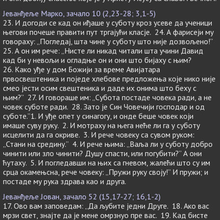
Јеванђеље Марко, зачало 10 (2,23-28; 3,1-5)
23. И догоди се кад он иђаше у суботу кроз усеве да ученици
његови почеше правити пут тргајући класје. 24. А фарисеји му
говораху: „Погледај, шта чине у суботу што није дозвољено!”
25. А он им рече: „Нисте ли никад читали шта учини Давид
кад би у невољи и огладње он и они што бијаху с њим?
26. Како уђе у дом Божији за време Авијатара
првосвештеника и поједе хлебове предложења које нико није
смео јести осим свештеника и даде их онима што беху с
њим?” 27. И говораше им: „Субота постаде човека ради, а не
човек суботе ради. 28. Зато је Син Човечији господар и од
суботе.”1. И уђе опет у синагогу, и онде беше човек који
имаше суву руку. 2. И мотраху на њега неће ли га у суботу
исцелити да га окриве. 3. И рече човеку са сувом руком:
„Стани на средину.” 4. И рече њима: „Ваља ли у суботу добро
чинити или зло чинити? Душу спасти, или погубити?” А они
ћутаху. 5. И погледавши на њих са гневом, жалећи што су им
срца окамењсна, рече човеку: „Пружи руку своју!” И пружи; и
постаде му рука здрава као и друга.
Јеванђеље Јован, зачало 52 (15,17-27; 16,1-2)
17. Ово вам заповедам: „Да љубите једни Друге. 18. Ако вас
мрзи свет, знајте да је мене омрзнуо пре вас. 19. Кад бисте