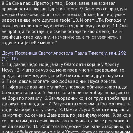
8. За Сина пак: „Престо је твој, Боже, вавек века; жезал
правичности је жезал Царства твога. 9. Заволео си правду и
омрзао безакоње; због тога те помаза, Боже, Бог твој уљем
радости више него другове твоје.”10. И опет: „Ти, Господе, у
почетку основа земљу, и небеса су дело руку твојих; 11. Они
ће проћи, а ти остајеш, и све ће остарети као одело, 12. и
савићеш их као хаљину, и измениће се, а ти си увек исти, и
године твоје неће минути.”
Друга Посланица Светог Апостола Павла Тимотеју,
зач. 292
(2,1-10)
1. Ти, дакле, чедо моје, јачај у благодати која је у Христу
Исусу; 2. И што си чуо од мене пред многим сведоцима, то
предај верним људима, који ће бити кадри и друге научити.
3. Ти се, дакле, злопати као добар војник Исуса Христа.
4. Ниједан се војник не уплиће у послове обичног живота, да
би угодио војводи. 5. Ако се ко и бори, не добија венац ако се
не бори по правилу. 6. Земљорадник који се труди треба први
да окуси од плодова. 7. Разуми шта говорим; а Господ нека ти
даде разборитост у свему. 8. Памти Исуса Христа васкрслога
из мртвих, од семена Давидова, по јеванђељу моме, 9. за које
се злопатим до самих окова као злочинац, али се реч Божија
не да свезати. 10. Због тога подносим све ради изабраних, да
и они добију спасење које је у Христу Исусу са славом вечном.